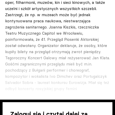
oper, filharmonii, muzeów, kin i sieci kinowych, a także
uczelni i szkół artystycznych wszystkich szczebli.
Zastrzegł, że np. w muzeach może być jednak
kontynuowana praca naukowa, niestwarzająca
zagrożenia sanitarnego. Joanna Kiszkis, rzeczniczka
Teatru Muzycznego Capitol we Wrocławiu,
poinformowała, że 41. Przegląd Piosenki Aktorskiej
został odwołany. Organizator deklaruje, że osoby, które
kupiły bilety na przegląd otrzymają zwrot pieniędzy.
Tegoroczny Koncert Galowy miał reżyserować Jan Klata.
Gośćmi zagranicznymi przeglądu mieli być m.in.
pochodzący z Bułgarii performer i choreograf,
kompozytor i wokalista Ivo Dimchev oraz Portugalczyk
Salvador Sobra - laureat konkursu Eurowizja. Miał się też
odbyć koncerty rosyjskiej grupy femini
Zaloguj się i czytaj dalej za