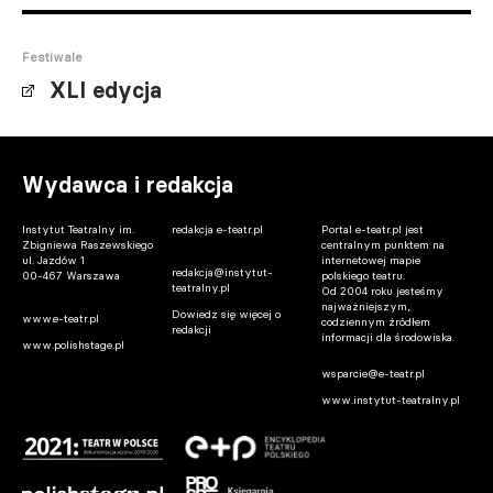
Festiwale
XLI edycja
Wydawca i redakcja
Instytut Teatralny im.
redakcja e-teatr.pl
Portal e-teatr.pl jest
Zbigniewa Raszewskiego
centralnym punktem na
ul. Jazdów 1
internetowej mapie
redakcja@instytut-
00-467 Warszawa
polskiego teatru.
teatralny.pl
Od 2004 roku jesteśmy
najważniejszym,
Dowiedz się więcej o
www.e-teatr.pl
codziennym źródłem
redakcji
informacji dla środowiska.
www.polishstage.pl
wsparcie@e-teatr.pl
www.instytut-teatralny.pl