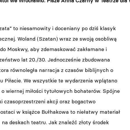
ol we Wrocławiu. Pisze Anna Czarny w Teatrze dla 
zata” to niesamowity i doceniany po dziś klasyk
ecznej. Woland (Szatan) wraz ze swoją osobliwą
 do Moskwy, aby zdemaskować zakłamane i
zeństwo lat 20./30. Jednocześnie zbudowana
tora równoległa narracja z czasów biblijnych o
zu Piłacie. We wszystkie te wydarzenia wplątano
 o wiernej miłości tytułowych bohaterów. Spójne
i czasoprzestrzeni akcji oraz bogactwo
ostaci w książce Bułhakowa to niełatwy materiał
na deskach teatru. Jak znaleźć złoty środek