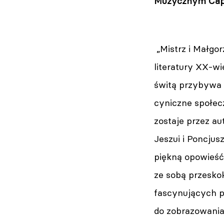
Muzycznym Capit
„Mistrz i Małgor
literatury XX-wi
świtą przybywa
cyniczne społec
zostaje przez au
Jeszui i Poncjus
piękną opowieść
ze sobą przeskok
fascynujących p
do zobrazowania 