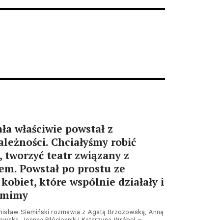
Warszawa. Przegląd
twórczości Krystyny
Zachwatowicz-Wajdy od
piątku w Kordegardzie
07.08.2026 09:11
ała właściwie powstał z
ależności. Chciałyśmy robić
, tworzyć teatr związany z
m. Powstał po prostu ze
kobiet, które wspólnie działały i
tomimy
tanisław Siemiński rozmawia z Agatą Brzozowską, Anną
wską, Joanną Płóciennik i Katarzyną Wróbel –