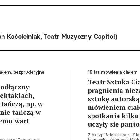
ch Kościelniak, Teatr Muzyczny Capitol)
ałem, bezpruderyjne
15 lat mówienia ciałem
Teatr Sztuka Ci
eodłączny
pragnienia niez
pektaklach,
sztukę autorską
 tańczą, np. w
mówieniem ciałe
 nie tańczą w
spotkania kilku 
temu wart
uczyły się pan
Z okazji 15-lecia teatru S
alski w Teatrze dla
Ługowską, Katarzyną Marko