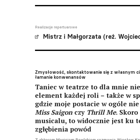
Realizacje repertuarowe
Mistrz i Małgorzata (reż. Wojcie
Zmysłowość, skontaktowanie się z własnym ci
łamanie konwenansów
Taniec w teatrze to dla mnie ni
element każdej roli – także w s
gdzie moje postacie w ogóle nie
Miss Saigon
czy
Thrill Me
. Skoro
musicalu, to widocznie jest ku 
zgłębienia powód
Z aktorem Maciejem Pawlakiem rozmawia Wiesław Kow