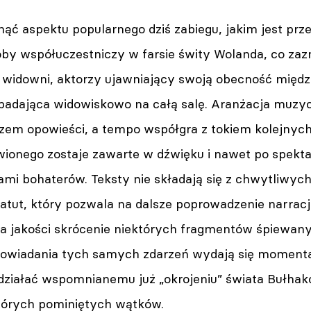
ąć aspektu popularnego dziś zabiegu, jakim jest prz
koby współuczestniczy w farsie świty Wolanda, co za
 widowni, aktorzy ujawniający swoją obecność międz
padająca widowiskowo na całą salę. Aranżacja muzyc
dzem opowieści, a tempo współgra z tokiem kolejnyc
wionego zostaje zawarte w dźwięku i nawet po spekta
ami bohaterów. Teksty nie składają się z chwytliwyc
to atut, który pozwala na dalsze poprowadzenie narrac
na jakości skrócenie niektórych fragmentów śpiewa
powiadania tych samych zdarzeń wydają się momenta
ziałać wspomnianemu już „okrojeniu” świata Bułhako
których pominiętych wątków.