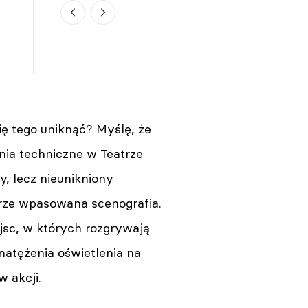
szóstym piętrze Pałacu
Kultury trwa
07.08.2026 14:30
Gdańsk. Donald Tusk spotkał
się z Jesse Eisenbergiem.
Aktor dostał wyjątkowy
prezent
ię tego uniknąć? Myślę, że
07.08.2026 13:45
ia techniczne w Teatrze
y, lecz nieunikniony
rze wpasowana scenografia.
ejsc, w których rozgrywają
atężenia oświetlenia na
Warszawa. Iga Cembrzyńska
w akcji.
spocznie na Powązkach
Wojskowych
07.08.2026 13:27