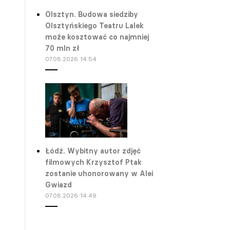
Olsztyn. Budowa siedziby
Olsztyńskiego Teatru Lalek
może kosztować co najmniej
70 mln zł
07.08.2026 14:54
Łódź. Wybitny autor zdjęć
filmowych Krzysztof Ptak
zostanie uhonorowany w Alei
Gwiazd
07.08.2026 14:49
Warszawa. Teatralne lato na