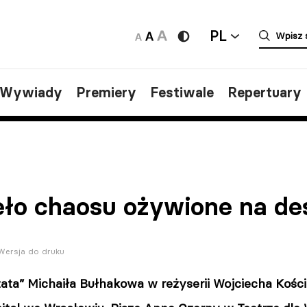
PL
/Wywiady
Premiery
Festiwale
Repertuary
eło chaosu ożywione na de
Wersja do druku
zata” Michaiła Bułhakowa w reżyserii Wojciecha Kości