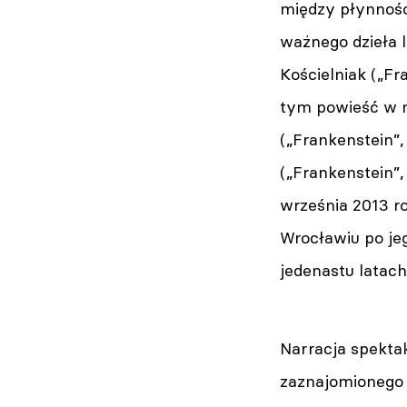
między płynnośc
ważnego dzieła l
Kościelniak („Fra
tym powieść w m
(„Frankenstein”,
(„Frankenstein”,
września 2013 r
Wrocławiu po je
jedenastu latac
Narracja spektak
zaznajomionego 