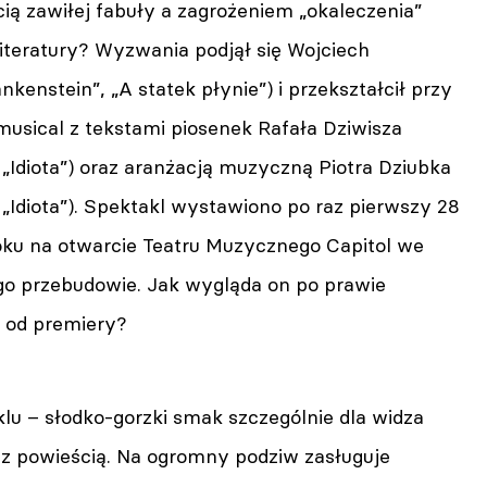
ią zawiłej fabuły a zagrożeniem „okaleczenia”
iteratury? Wyzwania podjął się Wojciech
nkenstein”, „A statek płynie”) i przekształcił przy
usical z tekstami piosenek Rafała Dziwisza
 „Idiota”) oraz aranżacją muzyczną Piotra Dziubka
 „Idiota”). Spektakl wystawiono po raz pierwszy 28
oku na otwarcie Teatru Muzycznego Capitol we
go przebudowie. Jak wygląda on po prawie
h od premiery?
lu – słodko-gorzki smak szczególnie dla widza
z powieścią. Na ogromny podziw zasługuje