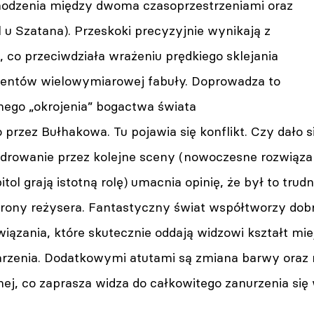
odzenia między dwoma czasoprzestrzeniami oraz
 u Szatana). Przeskoki precyzyjnie wynikają z
 co przeciwdziała wrażeniu prędkiego sklejania
entów wielowymiarowej fabuły. Doprowadza to
nego „okrojenia” bogactwa świata
przez Bułhakowa. Tu pojawia się konflikt. Czy dało s
drowanie przez kolejne sceny (nowoczesne rozwiązan
l grają istotną rolę) umacnia opinię, że był to trudn
rony reżysera. Fantastyczny świat współtworzy dob
wiązania, które skutecznie oddają widzowi kształt mi
rzenia. Dodatkowymi atutami są zmiana barwy oraz n
lnej, co zaprasza widza do całkowitego zanurzenia się 