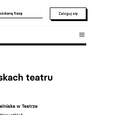
Zaloguj się
skach teatru
elniaka w Teatrze