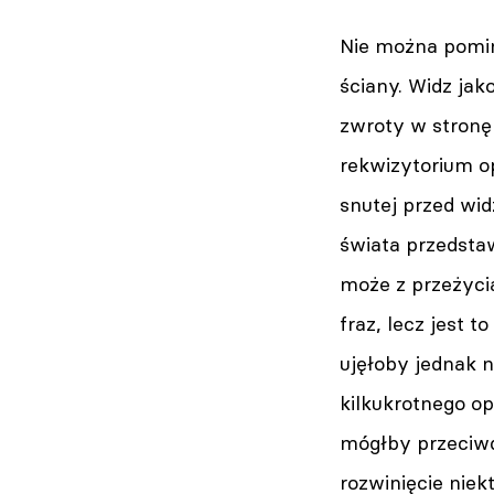
Nie można pomin
ściany. Widz ja
zwroty w stronę
rekwizytorium o
snutej przed wi
świata przedsta
może z przeżyci
fraz, lecz jest 
ujęłoby jednak 
kilkukrotnego o
mógłby przeciwd
rozwinięcie nie