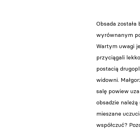
Obsada została b
wyrównanym pozi
Wartym uwagi je
przyciągali lekk
postacią drugopl
widowni. Małgor
salę powiew uza
obsadzie należą
mieszane uczuci
współczuć? Pozo