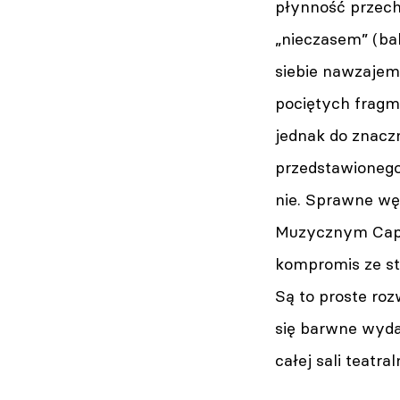
płynność przech
„nieczasem” (bal
siebie nawzajem,
pociętych fragm
jednak do znacz
przedstawionego 
nie. Sprawne wę
Muzycznym Capito
kompromis ze st
Są to proste roz
się barwne wyda
całej sali teatra