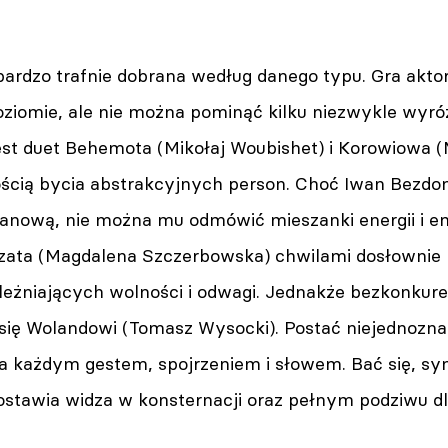
ardzo trafnie dobrana według danego typu. Gra aktor
omie, ale nie można pominąć kilku niezwykle wyróżn
st duet Behemota (Mikołaj Woubishet) i Korowiowa (M
ością bycia abstrakcyjnych person. Choć Iwan Bezdom
anową, nie można mu odmówić mieszanki energii i emo
zata (Magdalena Szczerbowska) chwilami dosłownie 
leżniających wolności i odwagi. Jednakże bezkonkur
 się Wolandowi (Tomasz Wysocki). Postać niejednozn
a każdym gestem, spojrzeniem i słowem. Bać się, 
stawia widza w konsternacji oraz pełnym podziwu dla 