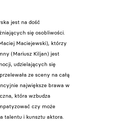
Wystawienie Polskiej Sztuki
Współczesnej
07.08.2026 12:30
ska jest na dość
iających się osobliwości.
Kraków. Muzyczny spacer po
zabytkach – za tydzień 51.
aciej Maciejewski), którzy
Festiwal „Muzyka w Starym
Krakowie”
ny (Mariusz Kiljan) jest
07.08.2026 12:09
cji, udzielających się
przelewała ze sceny na całą
Duszniki-Zdrój. W piątek
rozpoczyna się 81.
encyjnie największe brawa w
Międzynarodowy Festiwal
Chopinowski
aczna, która wzbudza
07.08.2026 11:48
sympatyzować czy może
talentu i kunsztu aktora.