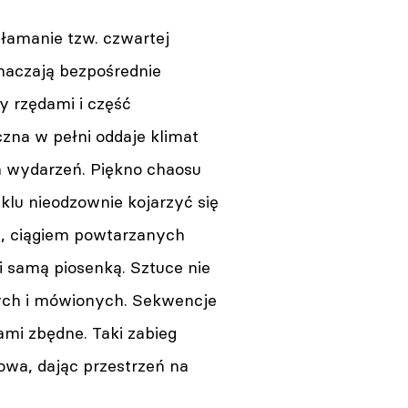
ełamanie tzw. czwartej
znaczają bezpośrednie
y rzędami i część
zna w pełni oddaje klimat
Wrocław. Woronowicz,
Ostaszewska i Chyra. Gwiazdy
h wydarzeń. Piękno chaosu
wystąpią na Dworcu
Głównym
klu nieodzownie kojarzyć się
07.08.2026 13:02
h, ciągiem powtarzanych
ji samą piosenką. Sztuce nie
nych i mówionych. Sekwencje
mi zbędne. Taki zabieg
Warszawa. Nabór do Komisji
wa, dając przestrzeń na
Artystycznej 33.
Ogólnopolskiego Konkursu na