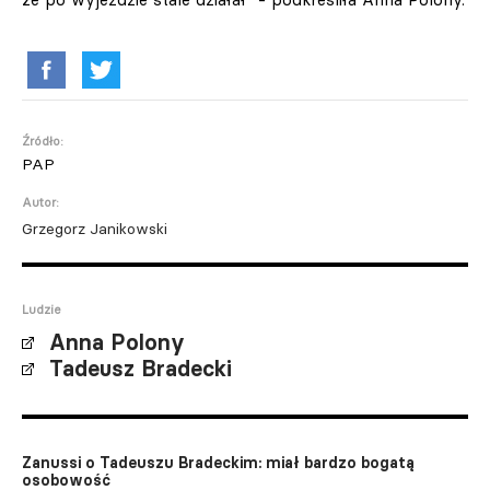
Źródło:
PAP
Autor:
Grzegorz Janikowski
Ludzie
Anna Polony
Tadeusz Bradecki
Zanussi o Tadeuszu Bradeckim: miał bardzo bogatą
osobowość