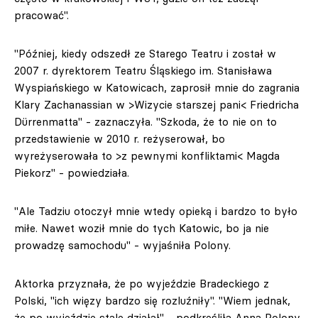
pracować".
"Później, kiedy odszedł ze Starego Teatru i został w
2007 r. dyrektorem Teatru Śląskiego im. Stanisława
Wyspiańskiego w Katowicach, zaprosił mnie do zagrania
Klary Zachanassian w >Wizycie starszej pani< Friedricha
Dürrenmatta" - zaznaczyła. "Szkoda, że to nie on to
przedstawienie w 2010 r. reżyserował, bo
wyreżyserowała to >z pewnymi konfliktami< Magda
Piekorz" - powiedziała.
"Ale Tadziu otoczył mnie wtedy opieką i bardzo to było
miłe. Nawet woził mnie do tych Katowic, bo ja nie
prowadzę samochodu" - wyjaśniła Polony.
Aktorka przyznała, że po wyjeździe Bradeckiego z
Polski, "ich więzy bardzo się rozluźniły". "Wiem jednak,
że po wyjeździe stale działał" - podkreśliła Anna Polony.