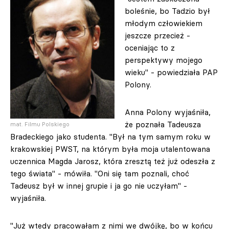
boleśnie, bo Tadzio był
młodym człowiekiem
jeszcze przecież -
oceniając to z
perspektywy mojego
wieku" - powiedziała PAP
Polony.
Anna Polony wyjaśniła,
że poznała Tadeusza
mat. Filmu Polskiego
Bradeckiego jako studenta. "Był na tym samym roku w
krakowskiej PWST, na którym była moja utalentowana
uczennica Magda Jarosz, która zresztą też już odeszła z
tego świata" - mówiła. "Oni się tam poznali, choć
Tadeusz był w innej grupie i ja go nie uczyłam" -
wyjaśniła.
"Już wtedy pracowałam z nimi we dwójkę, bo w końcu