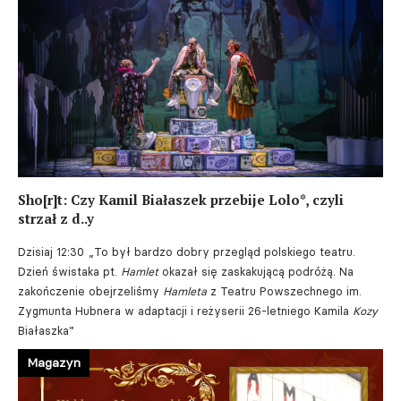
Sho[r]t: Czy Kamil Białaszek przebije Lolo*, czyli
strzał z d..y
Dzisiaj 12:30
„To był bardzo dobry przegląd polskiego teatru.
Dzień świstaka pt.
Hamlet
okazał się zaskakującą podróżą. Na
zakończenie obejrzeliśmy
Hamleta
z Teatru Powszechnego im.
Zygmunta Hubnera w adaptacji i reżyserii 26-letniego Kamila
Kozy
Białaszka”
Magazyn