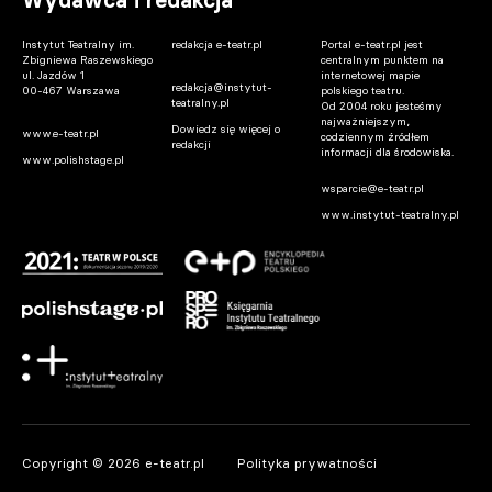
Wydawca i redakcja
Instytut Teatralny im.
redakcja e-teatr.pl
Portal e-teatr.pl jest
Zbigniewa Raszewskiego
centralnym punktem na
ul. Jazdów 1
internetowej mapie
redakcja@instytut-
00-467 Warszawa
polskiego teatru.
teatralny.pl
Od 2004 roku jesteśmy
najważniejszym,
Dowiedz się więcej o
www.e-teatr.pl
codziennym źródłem
redakcji
informacji dla środowiska.
www.polishstage.pl
wsparcie@e-teatr.pl
www.instytut-teatralny.pl
Copyright © 2026 e-teatr.pl
Polityka prywatności