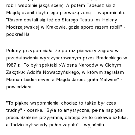
robili wspólnie jakąś scenę. A potem Tadeusz się z
Magdą ożenił i była jego pierwszą żoną" - wspominała.
"Razem dostali się też do Starego Teatru im. Heleny
Modrzejewskiej w Krakowie, gdzie sporo razem robili" -
podkreśliła.
Polony przypomniała, że po raz pierwszy zagrała w
przedstawieniu wyreżyserowanym przez Bradeckiego w
1987 r. "To był spektakl >Wiosna Narodów w Cichym
Zakątku< Adolfa Nowaczyńskiego, w którym zagrałam
Maman Liedermeyer, a Magda Jarosz grała Malwinę" -
powiedziała.
"To piękne wspomnienia, chociaż to także był czas
trudny" - oceniła. "Była to artystyczna, pełna napięcia
praca. Szalenie przyjemna, dlatego że to ciekawa sztuka,
a Tadzio był wtedy pełen zapału" - wyjaśniła.