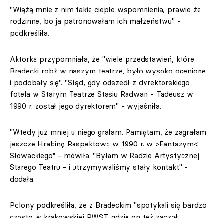
"Wiążą mnie z nim takie ciepłe wspomnienia, prawie że
rodzinne, bo ja patronowałam ich małżeństwu" -
podkreśliła.
Aktorka przypomniała, że "wiele przedstawień, które
Bradecki robił w naszym teatrze, było wysoko ocenione
i podobały się". "Stąd, gdy odszedł z dyrektorskiego
fotela w Starym Teatrze Stasiu Radwan - Tadeusz w
1990 r. został jego dyrektorem" - wyjaśniła.
"Wtedy już mniej u niego grałam. Pamiętam, że zagrałam
jeszcze Hrabinę Respektową w 1990 r. w >Fantazym<
Słowackiego" - mówiła. "Byłam w Radzie Artystycznej
Starego Teatru - i utrzymywaliśmy stały kontakt" -
dodała.
Polony podkreśliła, że z Bradeckim "spotykali się bardzo
często w krakowskiej PWST, gdzie on też zaczął