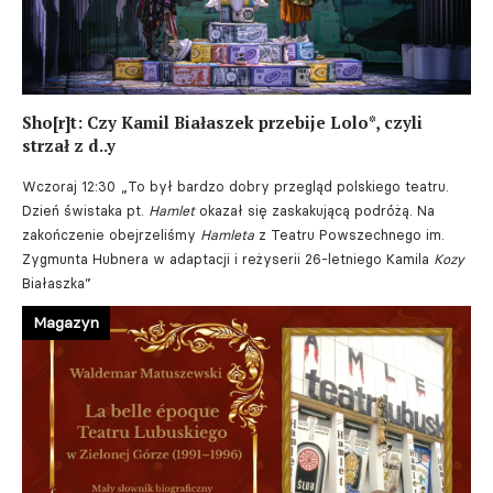
Sho[r]t: Czy Kamil Białaszek przebije Lolo*, czyli
strzał z d..y
Wczoraj 12:30
„To był bardzo dobry przegląd polskiego teatru.
Dzień świstaka pt.
Hamlet
okazał się zaskakującą podróżą. Na
zakończenie obejrzeliśmy
Hamleta
z Teatru Powszechnego im.
Zygmunta Hubnera w adaptacji i reżyserii 26-letniego Kamila
Kozy
Białaszka”
Magazyn