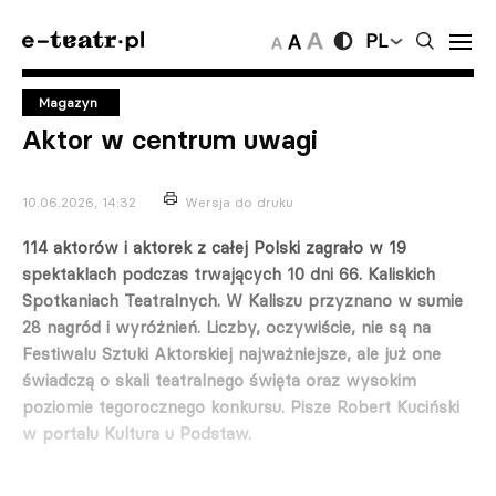
PL
Magazyn
Aktor w centrum uwagi
10.06.2026, 14:32
Wersja do druku
114 aktorów i aktorek z całej Polski zagrało w 19
spektaklach podczas trwających 10 dni 66. Kaliskich
Spotkaniach Teatralnych. W Kaliszu przyznano w sumie
28 nagród i wyróżnień. Liczby, oczywiście, nie są na
Festiwalu Sztuki Aktorskiej najważniejsze, ale już one
świadczą o skali teatralnego święta oraz wysokim
poziomie tegorocznego konkursu. Pisze Robert Kuciński
w portalu Kultura u Podstaw.