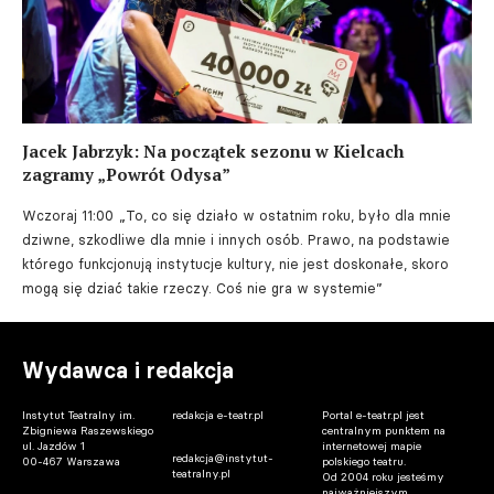
Jacek Jabrzyk: Na początek sezonu w Kielcach
zagramy „Powrót Odysa”
Wczoraj 11:00
„To, co się działo w ostatnim roku, było dla mnie
dziwne, szkodliwe dla mnie i innych osób. Prawo, na podstawie
którego funkcjonują instytucje kultury, nie jest doskonałe, skoro
mogą się dziać takie rzeczy. Coś nie gra w systemie”
Wydawca i redakcja
Instytut Teatralny im.
redakcja e-teatr.pl
Portal e-teatr.pl jest
Zbigniewa Raszewskiego
centralnym punktem na
ul. Jazdów 1
internetowej mapie
redakcja@instytut-
00-467 Warszawa
polskiego teatru.
teatralny.pl
Od 2004 roku jesteśmy
najważniejszym,