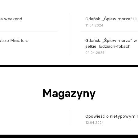
 na weekend
Gdańsk. „Śpiew morza” i l
11.04.2024
trze Miniatura
Gdańsk. „Śpiew morza” w M
selkie, ludziach-fokach
04.04.2024
Magazyny
Opowieść o nietypowym ro
12.04.2024