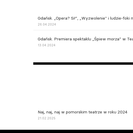
Gdańsk. „Opera? Si!”, „Wyzwolenie" i ludzie-foki
26.04.2024
Gdańsk. Premiera spektaklu „Śpiew morza” w Tea
13.04.2024
Naj, naj, naj w pomorskim teatrze w roku 2024
21.02.2025