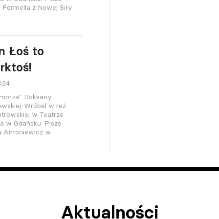
a Formella z Nowej Siły
n Łoś to
rktoś!
024
 morza" Roksany
ewskiej-Wróbel w reż.
trowskiej w Teatrze
ra w Gdańsku. Pisze
a Antoniewicz w
Aktualności