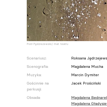
Piotr Pędziszewski/ mat. teatru
Scenariusz:
Roksana Jędrzejew
Scenografia:
Magdalena Mucha
Muzyka:
Marcin Dymiter
Gościnnie na
Jacek Prościński
perkusji:
Obsada:
Magdalena Bednare
Magdalena Gładysie