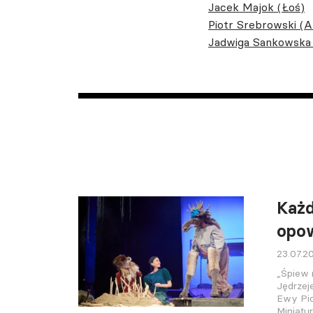
Jacek Majok (Łoś)
Piotr Srebrowski (A
Jadwiga Sankowska 
Każ
opo
23.07.2
„Śpiew
Jędrzej
Ewy Pio
Miniatu