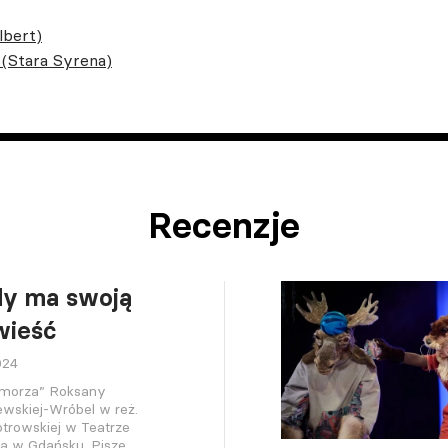
lbert)
(Stara Syrena)
Recenzje
dy ma swoją
wieść
024
 morza” Roksany
ewskiej-Wróbel w reż.
trowskiej w Teatrze
ra w Gdańsku. Pisze