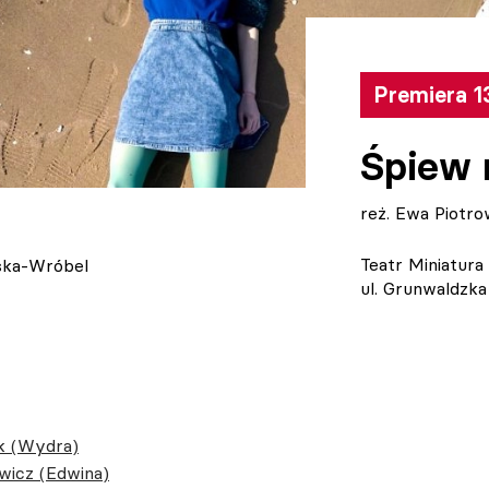
Premiera 1
Śpiew 
reż. Ewa Piotr
Teatr Miniatura
ska-Wróbel
ul. Grunwaldzk
k (Wydra)
wicz (Edwina)