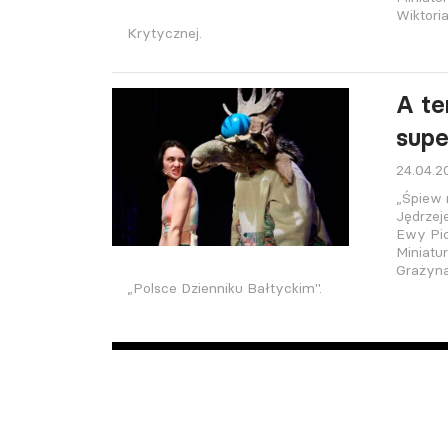
Wiktori
Krytycznej.
A te
supe
24.04.2
„Śpiew
Jędrzej
Ewy Pio
Miniatu
Grażyn
„Polsce Dzienniku Bałtyckim".