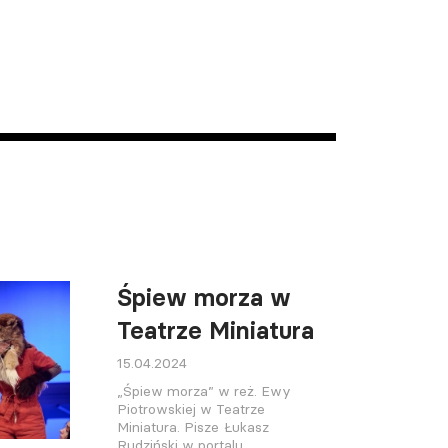
Śpiew morza w
Teatrze Miniatura
15.04.2024
„Śpiew morza” w reż. Ewy
Piotrowskiej w Teatrze
Miniatura. Pisze Łukasz
Rudziński w portalu