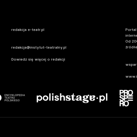
redakcja e-teatr.pl
Portal
intern
Od 20
źródłe
redakcja@instytut-teatralny.pl
Dowiedz się więcej o redakcji
wsparc
www.in