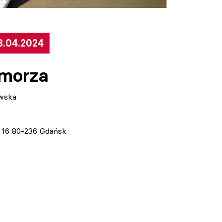
3.04.2024
morza
owska
a 16 80-236 Gdańsk