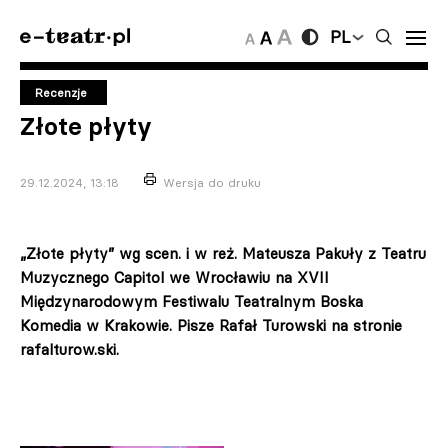
PL
Recenzje
Złote płyty
29.12.2024, 13:18
Wersja do druku
„Złote płyty” wg scen. i w reż. Mateusza Pakuły z Teatru
Muzycznego Capitol we Wrocławiu na XVII
Międzynarodowym Festiwalu Teatralnym Boska
Komedia w Krakowie. Pisze Rafał Turowski na stronie
rafalturow.ski.