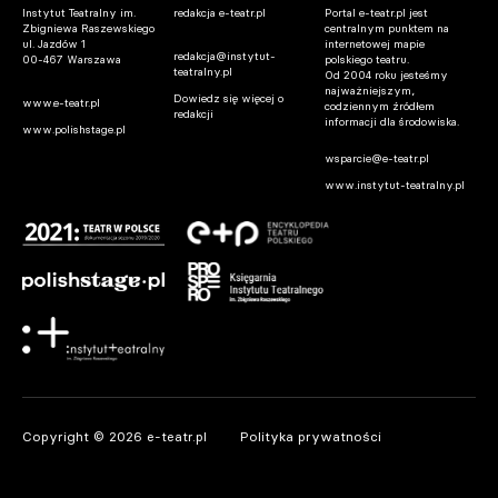
Instytut Teatralny im.
redakcja e-teatr.pl
Portal e-teatr.pl jest
Zbigniewa Raszewskiego
centralnym punktem na
ul. Jazdów 1
internetowej mapie
redakcja@instytut-
00-467 Warszawa
polskiego teatru.
teatralny.pl
Od 2004 roku jesteśmy
najważniejszym,
Dowiedz się więcej o
www.e-teatr.pl
codziennym źródłem
redakcji
informacji dla środowiska.
www.polishstage.pl
wsparcie@e-teatr.pl
www.instytut-teatralny.pl
Copyright © 2026 e-teatr.pl
Polityka prywatności