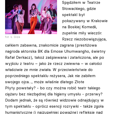
Spędziłem w Teatrze
Słowackiego, gdzie
spektakl był
pokazywany w Krakowie
na Boskiej Komedii,
zupełnie miły wieczór.
fot. Ł. Giza
Rzecz niezobowiązująca,
całkiem zabawna, znakomicie zagrana (prestiżowa
nagroda aktorska BK dla Emose Uhumwangho, świetny
Rafał Derkacz), takoż zaśpiewana i zatańczona, ale po
wyjściu z teatru – jako że rzecz zwiewna – w całości
właściwie ze mnie zwiała. W przeciwieństwie do
poprzedniego spektaklu reżysera, Jak nie zabiłem
swojego ojca…, może właśnie dlatego Złote
Płyty powstały? - bo czy można robić teatr takiego
ciężaru bez niezbędnej dla higieny umysłu - przerwy?
Dodam jednak, że są również widzowie odnajdujący w
tym spektaklu - oprócz esencji rozrywki - także zgoła
humanistyczne (i najzupełniej poważne) refleksje nad