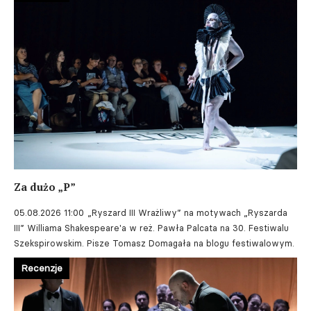
Za dużo „P”
05.08.2026 11:00
„Ryszard III Wrażliwy” na motywach „Ryszarda
III” Williama Shakespeare'a w reż. Pawła Palcata na 30. Festiwalu
Szekspirowskim. Pisze Tomasz Domagała na blogu festiwalowym.
Recenzje