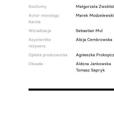
Kostiumy
Małgorzata Zwolińs
Autor monologu
Marek Modzelewski
Karola
Wizualizacje
Sebastian Mul
Asystentka
Alicja Cembrowska
reżysera
Opieka producencka
Agnieszka Prokopc
Obsada:
Aldona Jankowska
Tomasz Sapryk