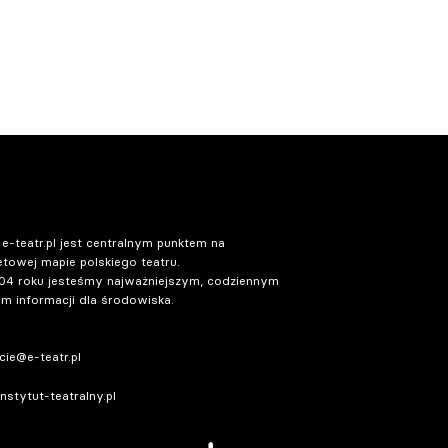
 e-teatr.pl jest centralnym punktem na
etowej mapie polskiego teatru.
04 roku jesteśmy najważniejszym, codziennym
m informacji dla środowiska.
ie@e-teatr.pl
stytut-teatralny.pl