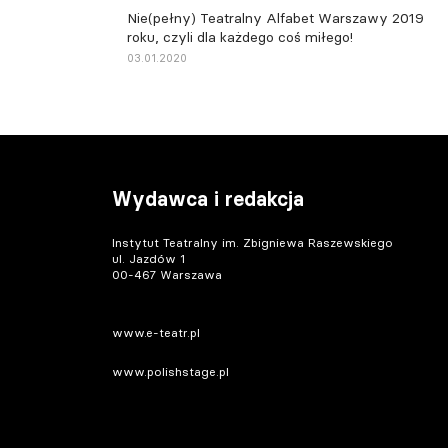
Nie(pełny) Teatralny Alfabet Warszawy 2019
roku, czyli dla każdego coś miłego!
03.01.2020
Wydawca i redakcja
Instytut Teatralny im. Zbigniewa Raszewskiego
ul. Jazdów 1
00-467 Warszawa
www.e-teatr.pl
www.polishstage.pl