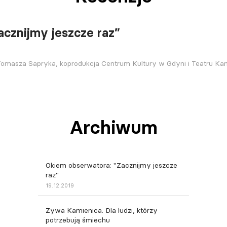
acznijmy jeszcze raz”
 Tomasza Sapryka, koprodukcja Centrum Kultury w Gdyni i Teatru Ka
Archiwum
Okiem obserwatora: "Zacznijmy jeszcze
raz"
19.12.2019
Żywa Kamienica. Dla ludzi, którzy
potrzebują śmiechu