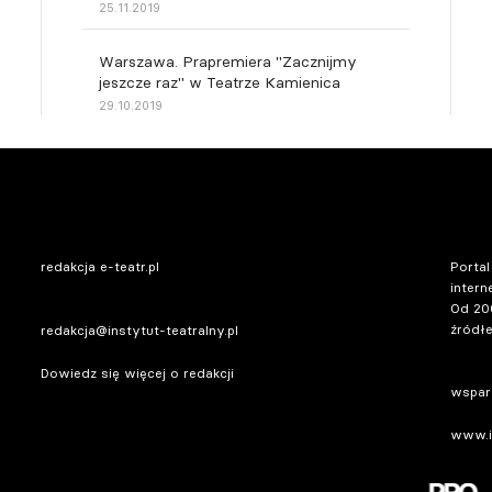
25.11.2019
Warszawa. Prapremiera "Zacznijmy
jeszcze raz" w Teatrze Kamienica
29.10.2019
redakcja e-teatr.pl
Portal
intern
Od 20
źródłe
redakcja@instytut-teatralny.pl
Dowiedz się więcej o redakcji
wsparc
www.in