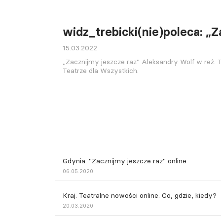
widz_trebicki(nie)poleca: „Z
15.03.2022
„Zacznijmy jeszcze raz” Aleksandry Wolf w reż.
Teatrze dla Wszystkich.
Gdynia. "Zacznijmy jeszcze raz" online
06.05.2020
Kraj. Teatralne nowości online. Co, gdzie, kiedy?
20.03.2020