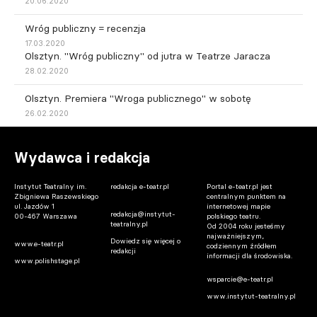
20.06.2020
Wróg publiczny = recenzja
17.03.2020
Olsztyn. "Wróg publiczny" od jutra w Teatrze Jaracza
28.02.2020
Olsztyn. Premiera "Wroga publicznego" w sobotę
26.02.2020
Wydawca i redakcja
Instytut Teatralny im.
redakcja e-teatr.pl
Portal e-teatr.pl jest
Zbigniewa Raszewskiego
centralnym punktem na
ul. Jazdów 1
internetowej mapie
redakcja@instytut-
00-467 Warszawa
polskiego teatru.
teatralny.pl
Od 2004 roku jesteśmy
najważniejszym,
Dowiedz się więcej o
www.e-teatr.pl
codziennym źródłem
redakcji
informacji dla środowiska.
www.polishstage.pl
wsparcie@e-teatr.pl
www.instytut-teatralny.pl