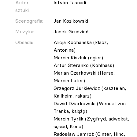
Autor
István Tasnádi
sztuki:
Scenografia:
Jan Kozikowski
Muzyka:
Jacek Grudzień
Obsada:
Alicja Kochańska (klacz,
Antonina)
Marcin Kiszluk (ogier)
Artur Steranko (Kohlhass)
Marian Czarkowski (Herse,
Marcin Luter)
Grzegorz Jurkiewicz (kasztelan,
Kallheim, rakarz)
Dawid Dziarkowski (Wencel von
Tranka, książę)
Marcin Tyrlik (Zygfryd, adwokat,
sąsiad, Kunc)
Radosław Jamroż (Ginter, Hinc,