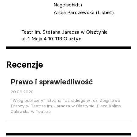
Nagelschidt)
Alicja Parczewska (Lisbet)
Teatr im. Stefana Jaracza w Olsztynie
ul. 1 Maja 4 10-118 Olsztyn
Recenzje
Prawo i sprawiedliwość
20.06.2020
"Wróg publiczny" Istvána Tasnádiego w reż. Zbigniewa
Brzozy w Teatrze im. Jaracza w Olsztynie. Pisze Kalina
Zalewska w Teatrze.