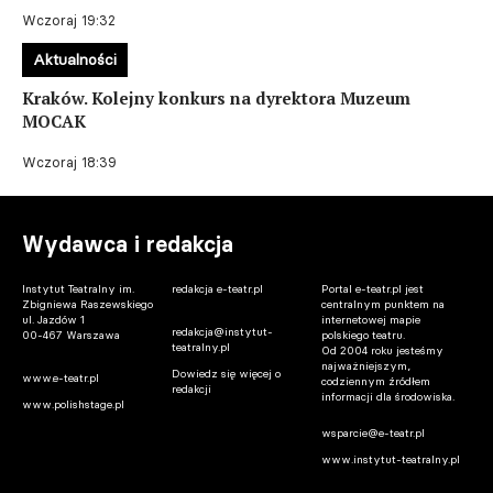
Wczoraj 19:32
Aktualności
Kraków. Kolejny konkurs na dyrektora Muzeum
MOCAK
Wczoraj 18:39
Wydawca i redakcja
Instytut Teatralny im.
redakcja e-teatr.pl
Portal e-teatr.pl jest
Zbigniewa Raszewskiego
centralnym punktem na
ul. Jazdów 1
internetowej mapie
redakcja@instytut-
00-467 Warszawa
polskiego teatru.
teatralny.pl
Od 2004 roku jesteśmy
najważniejszym,
Dowiedz się więcej o
www.e-teatr.pl
codziennym źródłem
redakcji
informacji dla środowiska.
www.polishstage.pl
wsparcie@e-teatr.pl
www.instytut-teatralny.pl