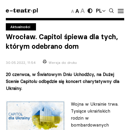
PL
Aktualności
Wrocław. Capitol śpiewa dla tych,
którym odebrano dom
30.05.2022, 11:54
Wersja do druku
20 czerwca, w Światowym Dniu Uchodźcy, na Dużej
Scenie Capitolu odbędzie się koncert charytatywny dla
Ukrainy.
Wojna w Ukrainie trwa.
Tysiące ukraińskich
rodzin w
bombardowanych