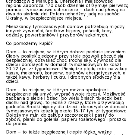
uchodźców z Mariupola, Chersonia i miejscowości
regionu Zaporoża. 170 osób dziennie otrzymuje pierwszą
pomoc i tymczasowe schronienie – dach nad głową na
dwa do siedmiu dni. Potem uchodźcy jadą na zachód
Ukrainy, w bezpieczniejsze miejsca.
Mieszkańcy tymczasowych domów potrzebują między
innymi: żywności, środków higieny, pościeli, kocy,
odzieży, powerbanków i przyborów szkolnych.
Co pomożemy kupić?
Dom – to miejsce, w którym dobrze pachnie jedzeniem.
Ciepły posiłek zjedzony przy stole pozwoli poczuć się
bezpieczniej, odzyskać choć trochę siły. Żywność dla
dzieci i dorosłych w domach tymczasowych to koszt
20-22 tys. zł tygodniowo. Pieniądze pójdą m.in. na zakup
kaszy, makaronu, konserw, batonów energetycznych, a
także kawy, herbaty i cukru, i drobnych słodyczy dla
dzieci.
Dom – to miejsce, w którym można spokojnie i
bezpiecznie się umyć, wyprać swoje rzeczy. Możliwość
zadbania o siebie i dzieci, po wielu dniach tułaczki bez
dachu nad głową, to jedna z rzeczy, które przywracają
godność. Środki higieny dla dzieci i dorosłych w domach
tymczasowych kosztują około 15-17 tys. zł tygodniowo.
Dołożymy m.in. do zakupu szczoteczek i pasty do
zębów, pianki do golenia, papieru toaletowego i proszku
do prania.
Dom – to także bezpieczne i ciepłe łóżko, ważne