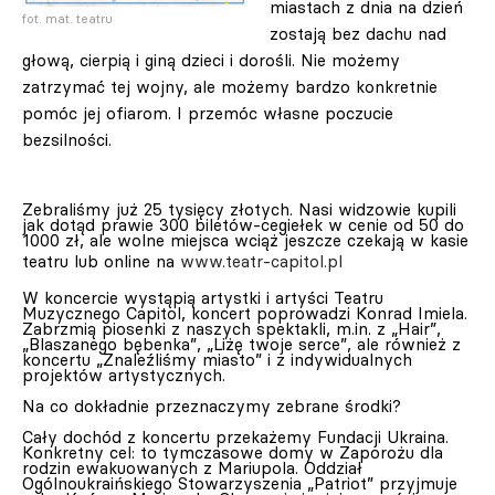
miastach z dnia na dzień
fot. mat. teatru
zostają bez dachu nad
głową, cierpią i giną dzieci i dorośli. Nie możemy
zatrzymać tej wojny, ale możemy bardzo konkretnie
pomóc jej ofiarom. I przemóc własne poczucie
bezsilności.
Zebraliśmy już 25 tysięcy złotych. Nasi widzowie kupili
jak dotąd prawie 300 biletów-cegiełek w cenie od 50 do
1000 zł, ale wolne miejsca wciąż jeszcze czekają w kasie
teatru lub online na
www.teatr-capitol.pl
W koncercie wystąpią artystki i artyści Teatru
Muzycznego Capitol, koncert poprowadzi Konrad Imiela.
Zabrzmią piosenki z naszych spektakli, m.in. z „Hair”,
„Blaszanego bębenka”, „Liżę twoje serce”, ale również z
koncertu „Znaleźliśmy miasto” i z indywidualnych
projektów artystycznych.
Na co dokładnie przeznaczymy zebrane środki?
Cały dochód z koncertu przekażemy Fundacji Ukraina.
Konkretny cel: to tymczasowe domy w Zaporożu dla
rodzin ewakuowanych z Mariupola. Oddział
Ogólnoukraińskiego Stowarzyszenia „Patriot” przyjmuje