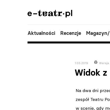
Aktualności
Recenzje
Magazyn
1.03.2019
Wersja
Widok z 
Na dwa dni prze
zespół Teatru P
w scenie, gdy m