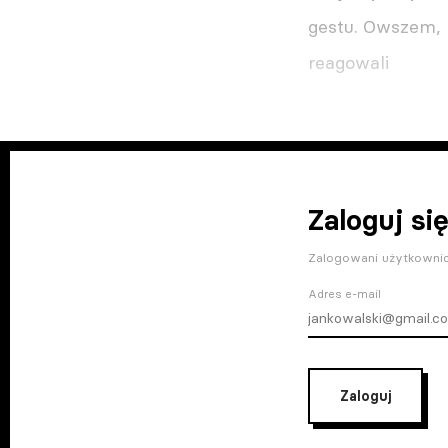
gestu. Owszem, ni
reagowali
Zaloguj się
Zalogowani użytkownic
Adres e-mail
Zaloguj