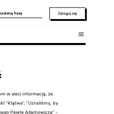
Zaloguj się
ć
 w sieci informację, że
l "Klątwa". "Uznaliśmy, by
anego Pawła Adamowicza" -