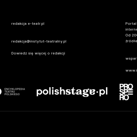
redakcja e-teatr.pl
Portal
intern
Od 20
źródłe
redakcja@instytut-teatralny.pl
Dowiedz się więcej o redakcji
wsparc
www.in