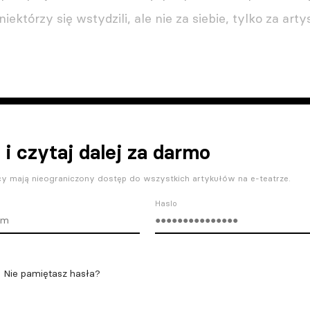
ektórzy się wstydzili, ale nie za siebie, tylko za art
 i czytaj dalej za darmo
y mają nieograniczony dostęp do wszystkich artykułów na e-teatrze.
Haslo
Nie pamiętasz hasła?