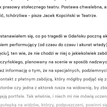
k prasowy stołecznego teatru. Postawa chwalebna, al
ić, tchórzliwa - pisze Jacek Kopciński w Teatrze.
astanawiałem się, co po tragedii w Gdańsku poczną a
em performujący (od czasu do czasu i akurat wtedy) s
ęciu], ten wie, że nie chodzi w niej o jakiekolwiek zab
czyńskiego, planowany na scenie w sposób nadzwycza
eż informację o tym, że na specjalnych, podziemnyc
ontakt z płatnym zabójcą, który mógłby podjąć się 
torów czy jedna z aktorek rusza na widownię, by zbier
ają portfele. Tak właśnie, i niech mi nie mówią uczen
 pułapką na widzów, którzy, podpuszczeni, powinni si