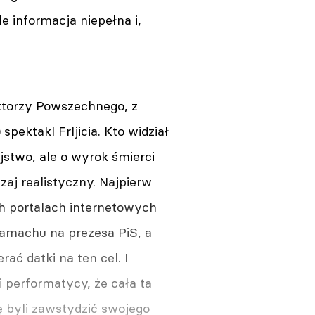
e informacja niepełna i,
ktorzy Powszechnego, z
pektakl Frljicia. Kto widział
ójstwo, ale o wyrok śmierci
j realistyczny. Najpierw
h portalach internetowych
zamachu na prezesa PiS, a
ać datki na ten cel. I
i performatycy, że cała ta
ę byli zawstydzić swojego