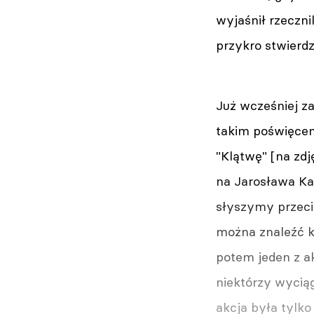
wyjaśnił rzeczni
przykro stwierdz
Już wcześniej z
takim poświęceni
"Klątwę" [na zdj
na Jarosława Ka
słyszymy przeci
można znaleźć k
potem jeden z ak
niektórzy wyciąg
akcja była tylko