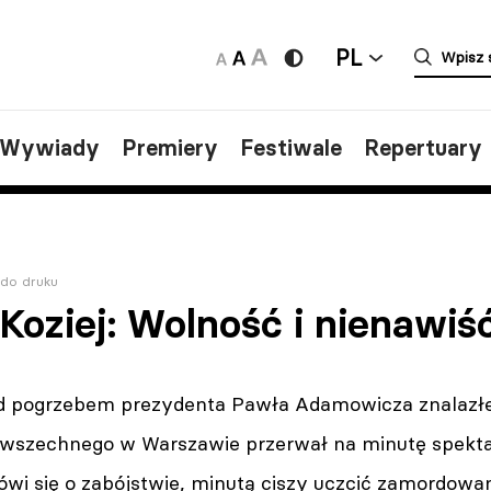
PL
/Wywiady
Premiery
Festiwale
Repertuary
 do druku
Koziej: Wolność i nienawiś
d pogrzebem prezydenta Pawła Adamowicza znalazłem
owszechnego w Warszawie przerwał na minutę spektak
ówi się o zabójstwie, minutą ciszy uczcić zamordow