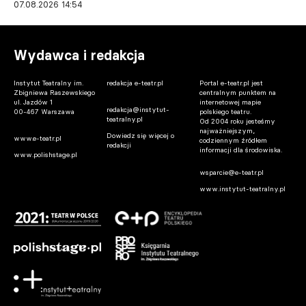
07.08.2026 14:54
Wydawca i redakcja
Instytut Teatralny im.
redakcja e-teatr.pl
Portal e-teatr.pl jest
Zbigniewa Raszewskiego
centralnym punktem na
ul. Jazdów 1
internetowej mapie
redakcja@instytut-
00-467 Warszawa
polskiego teatru.
teatralny.pl
Od 2004 roku jesteśmy
najważniejszym,
Dowiedz się więcej o
www.e-teatr.pl
codziennym źródłem
redakcji
informacji dla środowiska.
www.polishstage.pl
wsparcie@e-teatr.pl
www.instytut-teatralny.pl