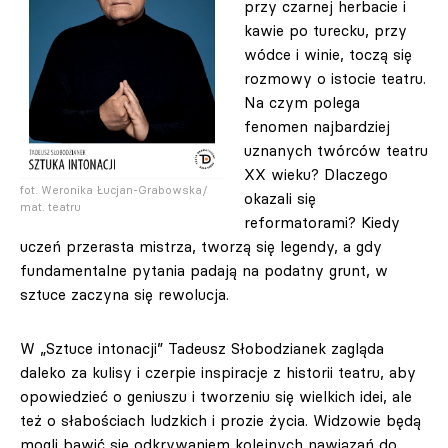
przy czarnej herbacie i
kawie po turecku, przy
wódce i winie, toczą się
rozmowy o istocie teatru.
Na czym polega
fenomen najbardziej
uznanych twórców teatru
XX wieku? Dlaczego
fot. Weronika Łucjan-Grabowska/
okazali się
mat. teatru
reformatorami? Kiedy
uczeń przerasta mistrza, tworzą się legendy, a gdy
fundamentalne pytania padają na podatny grunt, w
sztuce zaczyna się rewolucja.
W „Sztuce intonacji” Tadeusz Słobodzianek zagląda
daleko za kulisy i czerpie inspiracje z historii teatru, aby
opowiedzieć o geniuszu i tworzeniu się wielkich idei, ale
też o słabościach ludzkich i prozie życia. Widzowie będą
mogli bawić się odkrywaniem kolejnych nawiązań do