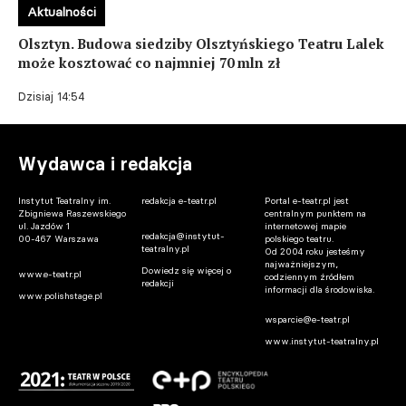
Aktualności
Olsztyn. Budowa siedziby Olsztyńskiego Teatru Lalek
może kosztować co najmniej 70 mln zł
Dzisiaj 14:54
Wydawca i redakcja
Instytut Teatralny im.
redakcja e-teatr.pl
Portal e-teatr.pl jest
Zbigniewa Raszewskiego
centralnym punktem na
ul. Jazdów 1
internetowej mapie
redakcja@instytut-
00-467 Warszawa
polskiego teatru.
teatralny.pl
Od 2004 roku jesteśmy
najważniejszym,
Dowiedz się więcej o
www.e-teatr.pl
codziennym źródłem
redakcji
informacji dla środowiska.
www.polishstage.pl
wsparcie@e-teatr.pl
www.instytut-teatralny.pl