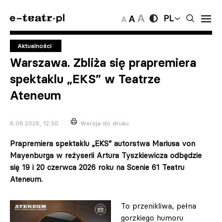
PL
Aktualności
Warszawa. Zbliża się prapremiera
spektaklu „EKS” w Teatrze
Ateneum
8.06.2026, 12:30
Wersja do druku
Prapremiera spektaklu „EKS” autorstwa Mariusa von
Mayenburga w reżyserii Artura Tyszkiewicza odbędzie
się 19 i 20 czerwca 2026 roku na Scenie 61 Teatru
Ateneum.
To przenikliwa, pełna
gorzkiego humoru