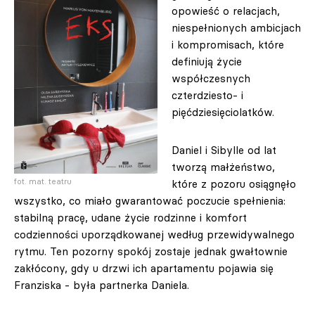
opowieść o relacjach,
niespełnionych ambicjach
i kompromisach, które
definiują życie
współczesnych
czterdziesto- i
pięćdziesięciolatków.
Daniel i Sibylle od lat
tworzą małżeństwo,
fot. mat. teatru
które z pozoru osiągnęło
wszystko, co miało gwarantować poczucie spełnienia:
stabilną pracę, udane życie rodzinne i komfort
codzienności uporządkowanej według przewidywalnego
rytmu. Ten pozorny spokój zostaje jednak gwałtownie
zakłócony, gdy u drzwi ich apartamentu pojawia się
Franziska - była partnerka Daniela.