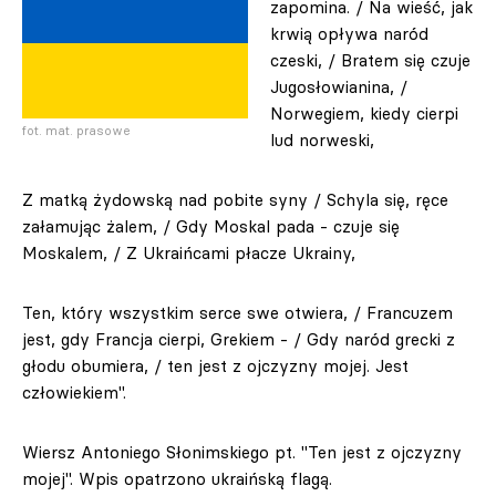
zapomina. / Na wieść, jak
krwią opływa naród
czeski, / Bratem się czuje
Jugosłowianina, /
Norwegiem, kiedy cierpi
fot. mat. prasowe
lud norweski,
Z matką żydowską nad pobite syny / Schyla się, ręce
załamując żalem, / Gdy Moskal pada - czuje się
Moskalem, / Z Ukraińcami płacze Ukrainy,
Ten, który wszystkim serce swe otwiera, / Francuzem
jest, gdy Francja cierpi, Grekiem - / Gdy naród grecki z
głodu obumiera, / ten jest z ojczyzny mojej. Jest
człowiekiem".
Wiersz Antoniego Słonimskiego pt. "Ten jest z ojczyzny
mojej". Wpis opatrzono ukraińską flagą.