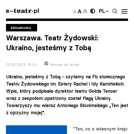
PL
Aktualności
Warszawa. Teatr Żydowski:
Ukraino, jesteśmy z Tobą
25.02.2022, 15:33
Wersja do druku
Ukraino, jesteśmy z Tobą - czytamy na Fb stołecznego
Teatru Żydowskiego im. Estery Rachel i Idy Kamińskich.
Wpis, który podpisała dyrektor teatru Gołda Tencer
wraz z zespołem opatrzony został flagą Ukrainy.
Towarzyszy mu wiersz Antoniego Słonimskiego „Ten jest
z ojczyzny mojej”.
"Ten, co o własnym kraju