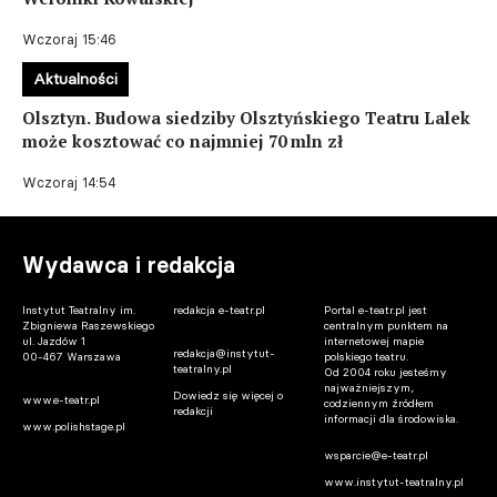
Wczoraj 15:46
Aktualności
Olsztyn. Budowa siedziby Olsztyńskiego Teatru Lalek
może kosztować co najmniej 70 mln zł
Wczoraj 14:54
Wydawca i redakcja
Instytut Teatralny im.
redakcja e-teatr.pl
Portal e-teatr.pl jest
Zbigniewa Raszewskiego
centralnym punktem na
ul. Jazdów 1
internetowej mapie
redakcja@instytut-
00-467 Warszawa
polskiego teatru.
teatralny.pl
Od 2004 roku jesteśmy
najważniejszym,
Dowiedz się więcej o
www.e-teatr.pl
codziennym źródłem
redakcji
informacji dla środowiska.
www.polishstage.pl
wsparcie@e-teatr.pl
www.instytut-teatralny.pl