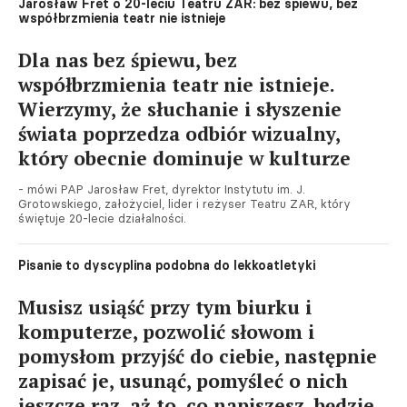
Jarosław Fret o 20-leciu Teatru ZAR: bez śpiewu, bez
współbrzmienia teatr nie istnieje
Dla nas bez śpiewu, bez
współbrzmienia teatr nie istnieje.
Wierzymy, że słuchanie i słyszenie
świata poprzedza odbiór wizualny,
który obecnie dominuje w kulturze
- mówi PAP Jarosław Fret, dyrektor Instytutu im. J.
Grotowskiego, założyciel, lider i reżyser Teatru ZAR, który
świętuje 20-lecie działalności.
Pisanie to dyscyplina podobna do lekkoatletyki
Musisz usiąść przy tym biurku i
komputerze, pozwolić słowom i
pomysłom przyjść do ciebie, następnie
zapisać je, usunąć, pomyśleć o nich
jeszcze raz, aż to, co napiszesz, będzie