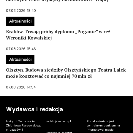
07.08.2026 19:40
Aktualności
Kraków. Trwają próby dyplomu „Poganie” w reż.
Weroniki Kowalskiej
07.08.2026 15:46
Aktualności
Olsztyn. Budowa siedziby Olsztyńskiego Teatru Lalek
może kosztować co najmniej 70 mln zł
07.08.2026 14:54
Wydawca i redakcja
Instytut Teatralny im.
redakcja e-teatr.pl
Portal e-teatr.pl jest
Zbigniewa Raszewskiego
centralnym punktem na
ul. Jazdów 1
internetowej mapie
redakcja@instytut-