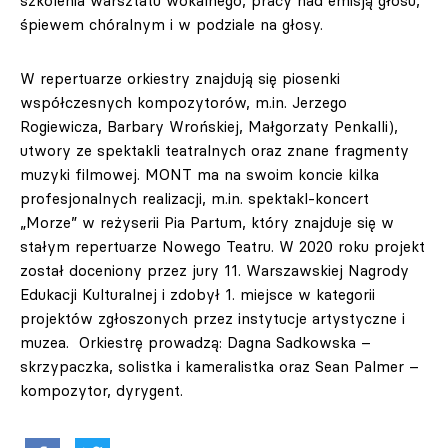
szkolenia warsztatu wokalnego, pracy nad emisją głosu,
śpiewem chóralnym i w podziale na głosy.
W repertuarze orkiestry znajdują się piosenki
współczesnych kompozytorów, m.in. Jerzego
Rogiewicza, Barbary Wrońskiej, Małgorzaty Penkalli),
utwory ze spektakli teatralnych oraz znane fragmenty
muzyki filmowej. MONT ma na swoim koncie kilka
profesjonalnych realizacji, m.in. spektakl-koncert
„Morze” w reżyserii Pia Partum, który znajduje się w
stałym repertuarze Nowego Teatru. W 2020 roku projekt
został doceniony przez jury 11. Warszawskiej Nagrody
Edukacji Kulturalnej i zdobył 1. miejsce w kategorii
projektów zgłoszonych przez instytucje artystyczne i
muzea. Orkiestrę prowadzą: Dagna Sadkowska –
skrzypaczka, solistka i kameralistka oraz Sean Palmer –
kompozytor, dyrygent.