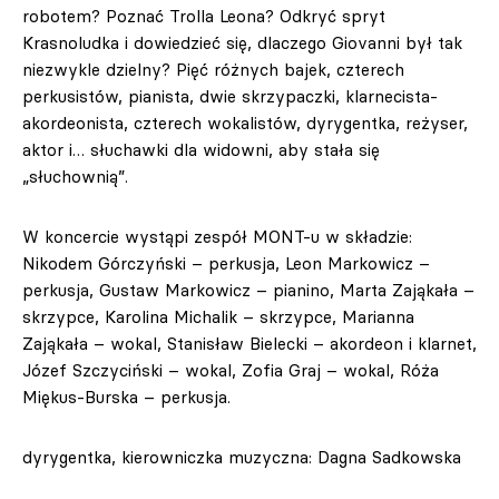
robotem? Poznać Trolla Leona? Odkryć spryt
Krasnoludka i dowiedzieć się, dlaczego Giovanni był tak
niezwykle dzielny? Pięć różnych bajek, czterech
perkusistów, pianista, dwie skrzypaczki, klarnecista-
akordeonista, czterech wokalistów, dyrygentka, reżyser,
aktor i… słuchawki dla widowni, aby stała się
„słuchownią”.
W koncercie wystąpi zespół MONT-u w składzie:
Nikodem Górczyński – perkusja, Leon Markowicz –
perkusja, Gustaw Markowicz – pianino, Marta Zająkała –
skrzypce, Karolina Michalik – skrzypce, Marianna
Zająkała – wokal, Stanisław Bielecki – akordeon i klarnet,
Józef Szczyciński – wokal, Zofia Graj – wokal, Róża
Miękus-Burska – perkusja.
dyrygentka, kierowniczka muzyczna: Dagna Sadkowska