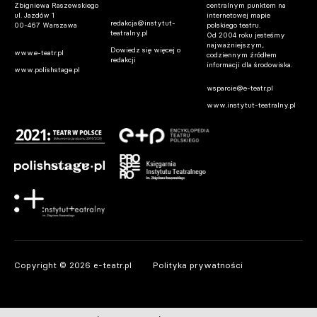
Zbigniewa Raszewskiego
centralnym punktem na
ul. Jazdów 1
internetowej mapie
redakcja@instytut-
00-467 Warszawa
polskiego teatru.
teatralny.pl
Od 2004 roku jesteśmy
najważniejszym,
Dowiedz się więcej o
www.e-teatr.pl
codziennym źródłem
redakcji
informacji dla środowiska.
www.polishstage.pl
wsparcie@e-teatr.pl
www.instytut-teatralny.pl
Copyright © 2026 e-teatr.pl
Polityka prywatności