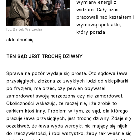
wymiany energii z
widzami. Cały czas
pracowali nad kształtem i
wymową spektaklu,
fot. Bartek Warzecha
który poraża
aktualnością.
TEN SĄD JEST TROCHĘ DZIWNY
Sprawa na pozór wydaje się prosta. Oto sądowa ława
przysięgłych, złożona ze zwykłych ludzi od sklepikarki
po fryzjera, ma orzec, czy pewien obywatel
zamordował swoją narzeczoną czy nie zamordował.
Okoliczności wskazują, że raczej nie, i że zrobił to
całkiem ktoś inny. Problem w tym, że sąd, dla którego
pracuje ława przysięgłych, jest trochę dziwny. Zdaje się
oczekiwać, że ława wyda werdykt nie mający się nijak
do rzeczywistości, i robi wszystko, żeby tak właśnie się