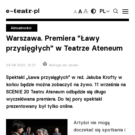
PL
Aktualności
Warszawa. Premiera "Ławy
przysięgłych" w Teatrze Ateneum
24.08.2021, 12:21
Wersja do druku
Spektakl „Ława przysięgłych” w reż. Jakuba Krofty w
końcu będzie można zobaczyć na żywo. 11 września na
SCENIE 20 Teatru Ateneum odbędzie się długo
wyczekiwana premiera. Do tej pory spektakl
prezentowany był tylko online.
Artyści nie mogą
doczekać się spotkania i