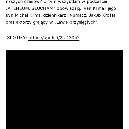
naszych czasów? O tym wszystkim w podcaście
„ATENEUM, SŁUCHAM” opowiadają: Ivan Klima i jego
syn Michal Klima, dziennikarz i tłumacz, Jakub Krofta
oraz aktorzy grający w „Ławie przysięgłych”.
SPOTIFY:
https://spoti.fi/2UDG3p2