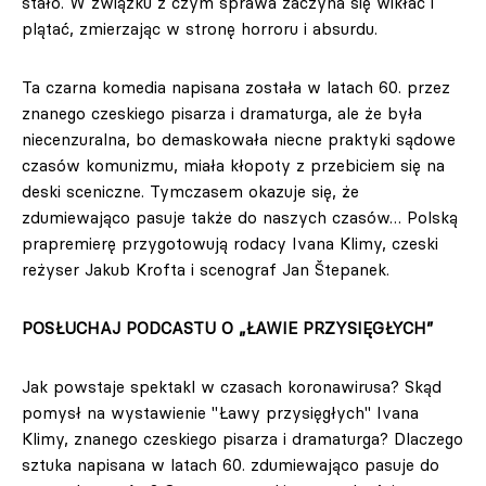
stało. W związku z czym sprawa zaczyna się wikłać i
plątać, zmierzając w stronę horroru i absurdu.
Ta czarna komedia napisana została w latach 60. przez
znanego czeskiego pisarza i dramaturga, ale że była
niecenzuralna, bo demaskowała niecne praktyki sądowe
czasów komunizmu, miała kłopoty z przebiciem się na
deski sceniczne. Tymczasem okazuje się, że
zdumiewająco pasuje także do naszych czasów… Polską
prapremierę przygotowują rodacy Ivana Klimy, czeski
reżyser Jakub Krofta i scenograf Jan Štepanek.
POSŁUCHAJ PODCASTU O „ŁAWIE PRZYSIĘGŁYCH”
Jak powstaje spektakl w czasach koronawirusa? Skąd
pomysł na wystawienie "Ławy przysięgłych" Ivana
Klimy, znanego czeskiego pisarza i dramaturga? Dlaczego
sztuka napisana w latach 60. zdumiewająco pasuje do