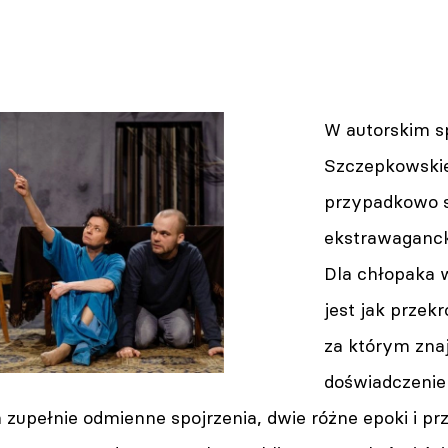
W autorskim s
Szczepkowskie
przypadkowo s
ekstrawaganck
Dla chłopaka w
jest jak przek
za którym znaj
doświadczenie
 zupełnie odmienne spojrzenia, dwie różne epoki i p