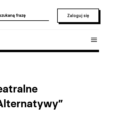
Zaloguj się
atralne
Alternatywy”