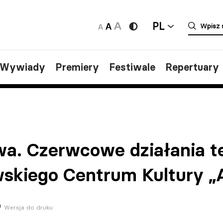
PL
/Wywiady
Premiery
Festiwale
Repertuary
a. Czerwcowe działania te
skiego Centrum Kultury „
Wersja do druku