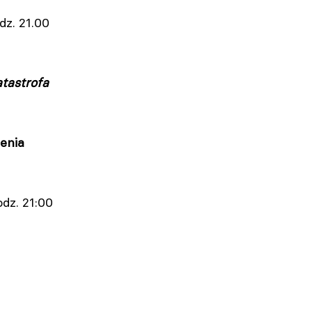
dz. 21.00
atastrofa
ienia
odz. 21:00