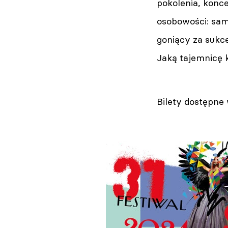
pokolenia, konce
osobowości: sam
goniący za sukce
Jaką tajemnicę k
Bilety dostępne 