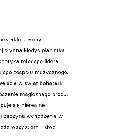
pektaklu Joanny
j słynna kiedyś pianistka
potyka młodego lidera
iego zespołu muzycznego.
ejście w świat bohaterki
roczenie magicznego progu,
duje się nierealne
 i zaczyna wchodzenie w
rzede wszystkim – dwa