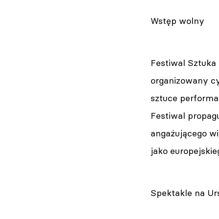
Wstęp wolny
Festiwal Sztuka 
organizowany cy
sztuce performa
Festiwal propagu
angażującego wi
jako europejski
Spektakle na U