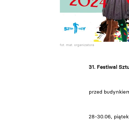
fot. mat. organizatora
31. Festiwal Szt
przed budynkiem
28-30.06, piątek