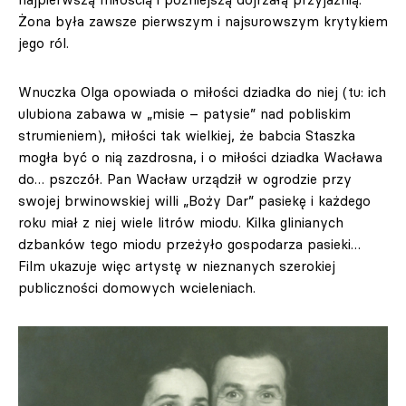
Żona była zawsze pierwszym i najsurowszym krytykiem
jego ról.
Wnuczka Olga opowiada o miłości dziadka do niej (tu: ich
ulubiona zabawa w „misie – patysie” nad pobliskim
strumieniem), miłości tak wielkiej, że babcia Staszka
mogła być o nią zazdrosna, i o miłości dziadka Wacława
do… pszczół. Pan Wacław urządził w ogrodzie przy
swojej brwinowskiej willi „Boży Dar” pasiekę i każdego
roku miał z niej wiele litrów miodu. Kilka glinianych
dzbanków tego miodu przeżyło gospodarza pasieki…
Film ukazuje więc artystę w nieznanych szerokiej
publiczności domowych wcieleniach.