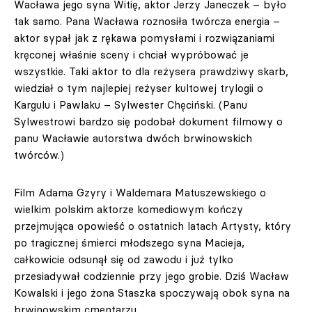
Wacława jego syna Witię, aktor Jerzy Janeczek – było
tak samo. Pana Wacława roznosiła twórcza energia –
aktor sypał jak z rękawa pomysłami i rozwiązaniami
kręconej właśnie sceny i chciał wypróbować je
wszystkie. Taki aktor to dla reżysera prawdziwy skarb,
wiedział o tym najlepiej reżyser kultowej trylogii o
Kargulu i Pawlaku – Sylwester Chęciński. (Panu
Sylwestrowi bardzo się podobał dokument filmowy o
panu Wacławie autorstwa dwóch brwinowskich
twórców.)
Film Adama Gzyry i Waldemara Matuszewskiego o
wielkim polskim aktorze komediowym kończy
przejmująca opowieść o ostatnich latach Artysty, który
po tragicznej śmierci młodszego syna Macieja,
całkowicie odsunął się od zawodu i już tylko
przesiadywał codziennie przy jego grobie. Dziś Wacław
Kowalski i jego żona Staszka spoczywają obok syna na
brwinowskim cmentarzu.