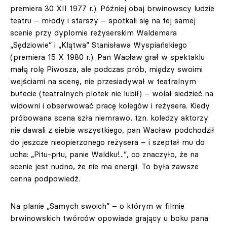
premiera 30 XII 1977 r.). Później obaj brwinowscy ludzie
teatru – młody i starszy – spotkali się na tej samej
scenie przy dyplomie reżyserskim Waldemara
„Sędziowie” i „Klątwa” Stanisława Wyspiańskiego
(premiera 15 X 1980 r.). Pan Wacław grał w spektaklu
małą rolę Piwosza, ale podczas prób, między swoimi
wejściami na scenę, nie przesiadywał w teatralnym
bufecie (teatralnych plotek nie lubił) – wolał siedzieć na
widowni i obserwować pracę kolegów i reżysera. Kiedy
próbowana scena szła niemrawo, tzn. koledzy aktorzy
nie dawali z siebie wszystkiego, pan Wacław podchodził
do jeszcze nieopierzonego reżysera – i szeptał mu do
ucha: „Pitu-pitu, panie Waldku!...”, co znaczyło, że na
scenie jest nudno, że nie ma energii. To była zawsze
cenna podpowiedź.
Na planie „Samych swoich” – o którym w filmie
brwinowskich twórców opowiada grający u boku pana