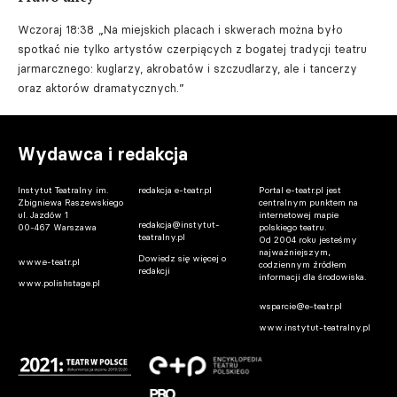
Wczoraj 18:38
„Na miejskich placach i skwerach można było
spotkać nie tylko artystów czerpiących z bogatej tradycji teatru
jarmarcznego: kuglarzy, akrobatów i szczudlarzy, ale i tancerzy
oraz aktorów dramatycznych.”
Wydawca i redakcja
Instytut Teatralny im.
redakcja e-teatr.pl
Portal e-teatr.pl jest
Zbigniewa Raszewskiego
centralnym punktem na
ul. Jazdów 1
internetowej mapie
redakcja@instytut-
00-467 Warszawa
polskiego teatru.
teatralny.pl
Od 2004 roku jesteśmy
najważniejszym,
Dowiedz się więcej o
www.e-teatr.pl
codziennym źródłem
redakcji
informacji dla środowiska.
www.polishstage.pl
wsparcie@e-teatr.pl
www.instytut-teatralny.pl