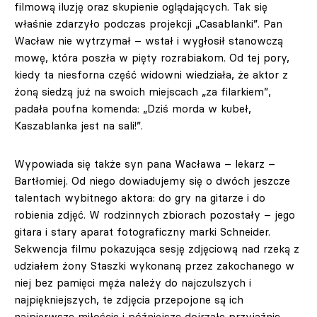
filmową iluzję oraz skupienie oglądających. Tak się
właśnie zdarzyło podczas projekcji „Casablanki”. Pan
Wacław nie wytrzymał – wstał i wygłosił stanowczą
mowę, która poszła w pięty rozrabiakom. Od tej pory,
kiedy ta niesforna część widowni wiedziała, że aktor z
żoną siedzą już na swoich miejscach „za filarkiem”,
padała poufna komenda: „Dziś morda w kubeł,
Kaszablanka jest na sali!”.
Wypowiada się także syn pana Wacława – lekarz –
Bartłomiej. Od niego dowiadujemy się o dwóch jeszcze
talentach wybitnego aktora: do gry na gitarze i do
robienia zdjęć. W rodzinnych zbiorach pozostały – jego
gitara i stary aparat fotograficzny marki Schneider.
Sekwencja filmu pokazująca sesję zdjęciową nad rzeką z
udziałem żony Staszki wykonaną przez zakochanego w
niej bez pamięci męża należy do najczulszych i
najpiękniejszych, te zdjęcia przepojone są ich
najpierwszą miłością i późniejszą dojrzałą przyjaźnią.