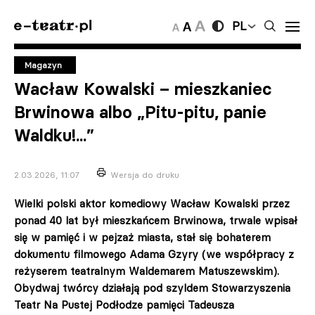
PL
Magazyn
Wacław Kowalski – mieszkaniec
Brwinowa albo „Pitu-pitu, panie
Waldku!...”
2.03.2026, 11:07
Wersja do druku
Wielki polski aktor komediowy Wacław Kowalski przez
ponad 40 lat był mieszkańcem Brwinowa, trwale wpisał
się w pamięć i w pejzaż miasta, stał się bohaterem
dokumentu filmowego Adama Gzyry (we współpracy z
reżyserem teatralnym Waldemarem Matuszewskim).
Obydwaj twórcy działają pod szyldem Stowarzyszenia
Teatr Na Pustej Podłodze pamięci Tadeusza