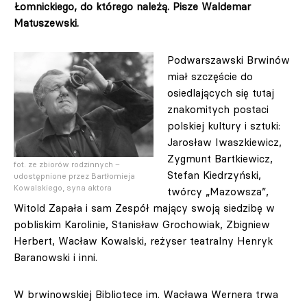
Łomnickiego, do którego należą. Pisze Waldemar
Matuszewski.
Podwarszawski Brwinów
miał szczęście do
osiedlających się tutaj
znakomitych postaci
polskiej kultury i sztuki:
Jarosław Iwaszkiewicz,
Zygmunt Bartkiewicz,
fot. ze zbiorów rodzinnych –
Stefan Kiedrzyński,
udostępnione przez Bartłomieja
Kowalskiego, syna aktora
twórcy „Mazowsza”,
Witold Zapała i sam Zespół mający swoją siedzibę w
pobliskim Karolinie, Stanisław Grochowiak, Zbigniew
Herbert, Wacław Kowalski, reżyser teatralny Henryk
Baranowski i inni.
W brwinowskiej Bibliotece im. Wacława Wernera trwa