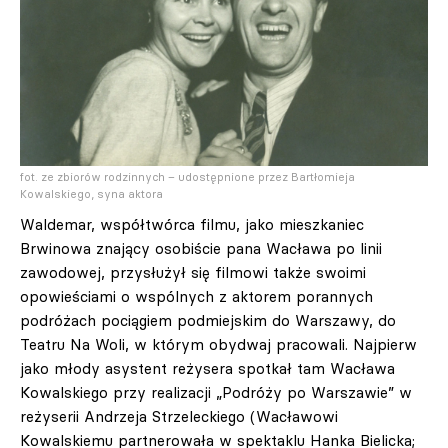
fot. ze zbiorów rodzinnych – udostępnione przez Bartłomieja
Kowalskiego, syna aktora
Waldemar, współtwórca filmu, jako mieszkaniec
Brwinowa znający osobiście pana Wacława po linii
zawodowej, przysłużył się filmowi także swoimi
opowieściami o wspólnych z aktorem porannych
podróżach pociągiem podmiejskim do Warszawy, do
Teatru Na Woli, w którym obydwaj pracowali. Najpierw
jako młody asystent reżysera spotkał tam Wacława
Kowalskiego przy realizacji „Podróży po Warszawie” w
reżyserii Andrzeja Strzeleckiego (Wacławowi
Kowalskiemu partnerowała w spektaklu Hanka Bielicka;