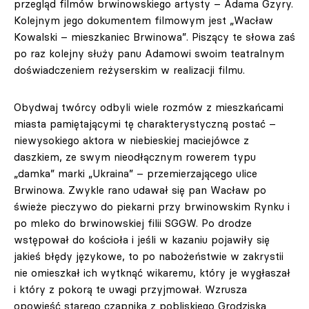
przegląd filmów brwinowskiego artysty – Adama Gzyry.
Kolejnym jego dokumentem filmowym jest „Wacław
Kowalski – mieszkaniec Brwinowa”. Piszący te słowa zaś
po raz kolejny służy panu Adamowi swoim teatralnym
doświadczeniem reżyserskim w realizacji filmu.
Obydwaj twórcy odbyli wiele rozmów z mieszkańcami
miasta pamiętającymi tę charakterystyczną postać –
niewysokiego aktora w niebieskiej maciejówce z
daszkiem, ze swym nieodłącznym rowerem typu
„damka” marki „Ukraina” – przemierzającego ulice
Brwinowa. Zwykle rano udawał się pan Wacław po
świeże pieczywo do piekarni przy brwinowskim Rynku i
po mleko do brwinowskiej filii SGGW. Po drodze
wstępował do kościoła i jeśli w kazaniu pojawiły się
jakieś błędy językowe, to po nabożeństwie w zakrystii
nie omieszkał ich wytknąć wikaremu, który je wygłaszał
i który z pokorą te uwagi przyjmował. Wzrusza
opowieść starego czapnika z pobliskiego Grodziska