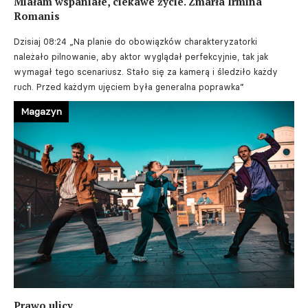
Miałam wspaniałe, ciekawe życie. Zmarła Irmina
Romanis
Dzisiaj 08:24
„Na planie do obowiązków charakteryzatorki
należało pilnowanie, aby aktor wyglądał perfekcyjnie, tak jak
wymagał tego scenariusz. Stało się za kamerą i śledziło każdy
ruch. Przed każdym ujęciem była generalna poprawka”
Magazyn
Prawo ulicy