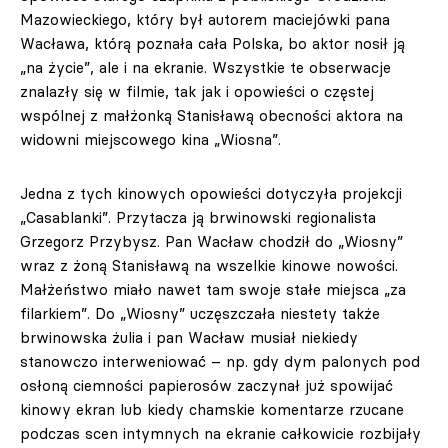
Mazowieckiego, który był autorem maciejówki pana
Wacława, którą poznała cała Polska, bo aktor nosił ją
„na życie”, ale i na ekranie. Wszystkie te obserwacje
znalazły się w filmie, tak jak i opowieści o częstej
wspólnej z małżonką Stanisławą obecności aktora na
widowni miejscowego kina „Wiosna”.
Jedna z tych kinowych opowieści dotyczyła projekcji
„Casablanki”. Przytacza ją brwinowski regionalista
Grzegorz Przybysz. Pan Wacław chodził do „Wiosny”
wraz z żoną Stanisławą na wszelkie kinowe nowości.
Małżeństwo miało nawet tam swoje stałe miejsca „za
filarkiem”. Do „Wiosny” uczęszczała niestety także
brwinowska żulia i pan Wacław musiał niekiedy
stanowczo interweniować – np. gdy dym palonych pod
osłoną ciemności papierosów zaczynał już spowijać
kinowy ekran lub kiedy chamskie komentarze rzucane
podczas scen intymnych na ekranie całkowicie rozbijały