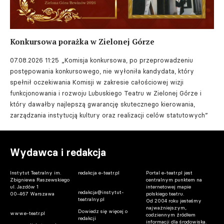
Konkursowa porażka w Zielonej Górze
07.08.2026 11:25
„Komisja konkursowa, po przeprowadzeniu
postępowania konkursowego, nie wyłoniła kandydata, który
spełnił oczekiwania Komisji w zakresie całościowej wizji
funkcjonowania i rozwoju Lubuskiego Teatru w Zielonej Górze i
który dawałby najlepszą gwarancję skutecznego kierowania,
zarządzania instytucją kultury oraz realizacji celów statutowych”
Wydawca i redakcja
Instytut Teatralny im.
redakcja e-teatr.pl
Portal e-teatr.pl jest
Zbigniewa Raszewskiego
centralnym punktem na
ul. Jazdów 1
internetowej mapie
redakcja@instytut-
00-467 Warszawa
polskiego teatru.
teatralny.pl
Od 2004 roku jesteśmy
najważniejszym,
Dowiedz się więcej o
www.e-teatr.pl
codziennym źródłem
redakcji
informacji dla środowiska.