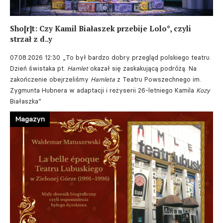
Sho[r]t: Czy Kamil Białaszek przebije Lolo*, czyli
strzał z d..y
07.08.2026 12:30
„To był bardzo dobry przegląd polskiego teatru.
Dzień świstaka pt.
Hamlet
okazał się zaskakującą podróżą. Na
zakończenie obejrzeliśmy
Hamleta
z Teatru Powszechnego im.
Zygmunta Hubnera w adaptacji i reżyserii 26-letniego Kamila
Kozy
Białaszka”
Magazyn