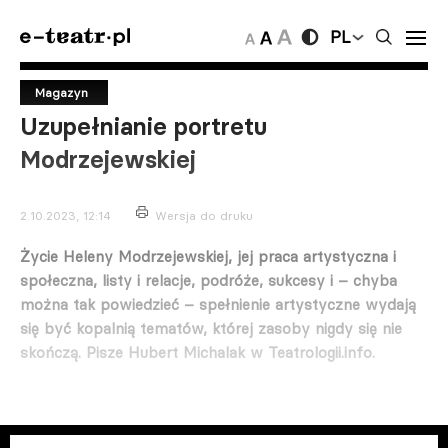
PL
Magazyn
Uzupełnianie portretu
Modrzejewskiej
2.10.2023, 12:14
Wersja do druku
Życie Heleny Modrzejewskiej, jej praca artystyczna i
społeczna, listy i relacje, podróże, sukcesy i – chyba
można tak powiedzieć – spełnienie artystyczne wydają
się być kopalnią tematów, której zasoby nigdy się nie
skończą.
Pisze Hubert Michalak w Teatrologii.info.