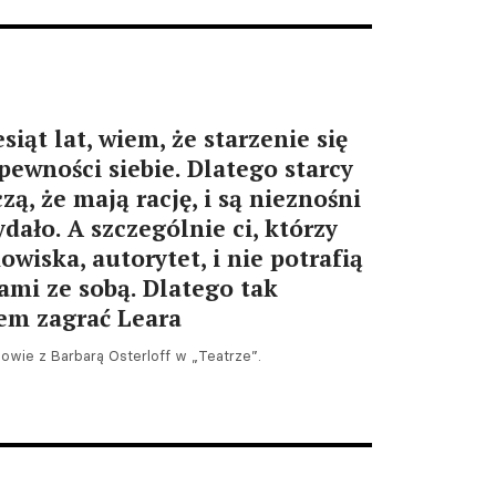
Tarnów. Piaff i Krawczyk na
30. Ogólnopolskim Festiwalu
Komedii Talia
07.08.2026 09:21
iąt lat, wiem, że starzenie się
 pewności siebie. Dlatego starcy
zą, że mają rację, i są nieznośni
ydało. A szczególnie ci, którzy
owiska, autorytet, i nie potrafią
sami ze sobą. Dlatego tak
łem zagrać Leara
Warszawa. Przegląd
twórczości Krystyny
owie z Barbarą Osterloff w „Teatrze”.
Zachwatowicz-Wajdy od
piątku w Kordegardzie
07.08.2026 09:11
Nowina. VI Wieczór