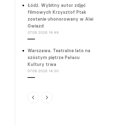
Łódź. Wybitny autor zdjęć
filmowych Krzysztof Ptak
zostanie uhonorowany w Alei
Gwiazd
07.08.2026 14:49
Warszawa. Teatralne lato na
szóstym piętrze Pałacu
Kultury trwa
07.08.2026 14:30
Gdańsk. Donald Tusk spotkał
się z Jesse Eisenbergiem.
Aktor dostał wyjątkowy
prezent
07.08.2026 13:45