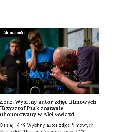
Metamorficzny –
Ogólnopolskie Spotkania
Teatralne pod hasłem Axis
Mundi (Oś Świata)!
07.08.2026 08:57
Aktualności
Łódź. Wybitny autor zdjęć filmowych
Krzysztof Ptak zostanie
uhonorowany w Alei Gwiazd
Dzisiaj 14:49
Wybitny autor zdjęć filmowych
Krzysztof Ptak, współtwórca ponad 120