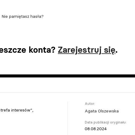
Nie pamiętasz hasła?
jeszcze konta?
Zarejestruj się
.
Autor:
trefa interesów”,
Agata Olszewska
Data publikacji oryginału:
08.08.2024