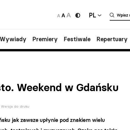
PL
/Wywiady
Premiery
Festiwale
Repertuary
sto. Weekend w Gdańsku
Wersja do druku
ku jak zawsze upłynie pod znakiem wielu