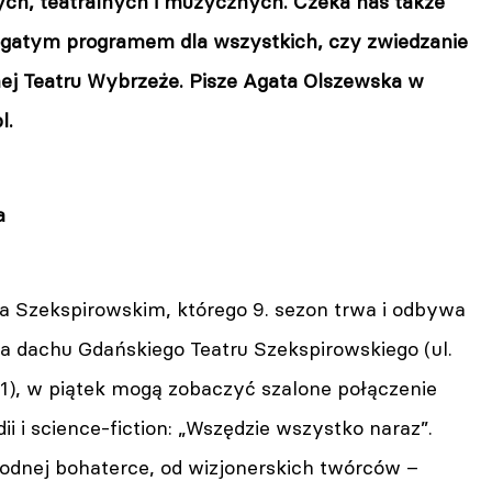
wych, teatralnych i muzycznych. Czeka nas także
bogatym programem dla wszystkich, czy zwiedzanie
j Teatru Wybrzeże. Pisze Agata Olszewska w
l.
a
na Szekspirowskim, którego 9. sezon trwa i odbywa
na dachu Gdańskiego Teatru Szekspirowskiego (ul.
1), w piątek mogą zobaczyć szalone połączenie
ii i science-fiction: „Wszędzie wszystko naraz”.
godnej bohaterce, od wizjonerskich twórców –