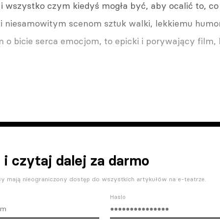
 wszystko czym kiedyś mogła być, aby ocalić to, co j
ięki niesamowitym scenom sztuk walki, lekkiemu humo
o bicie serca emocjom, to epicki i porywający film,
 i czytaj dalej za darmo
y mają nieograniczony dostęp do wszystkich artykułów na e-teatrze.
Haslo