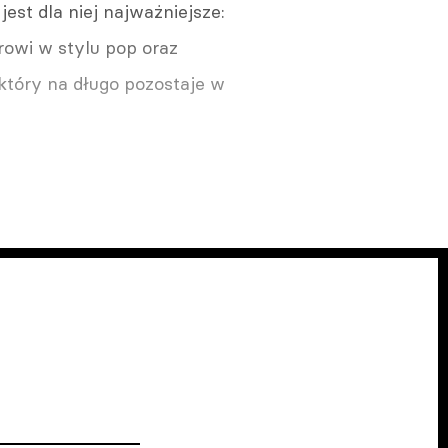
est dla niej najważniejsze:
rowi w stylu pop oraz
 który na długo pozostaje w
Warszawa. Iga Cembrzyńska
spocznie na Powązkach
Wojskowych
07.08.2026 13:27
Wrocław. Woronowicz,
Ostaszewska i Chyra. Gwiazdy
wystąpią na Dworcu
Głównym
07.08.2026 13:02