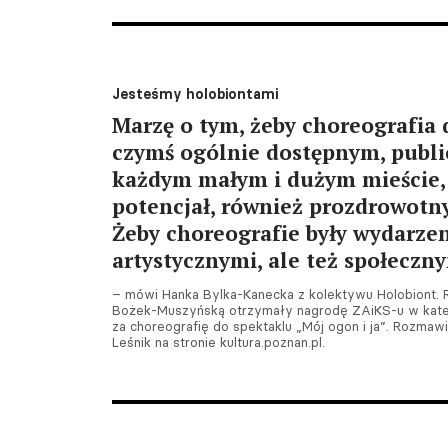
Jesteśmy holobiontami
Marzę o tym, żeby choreografia d
czymś ogólnie dostępnym, publ
każdym małym i dużym mieście
potencjał, również prozdrowotny 
Żeby choreografie były wydarzen
artystycznymi, ale też społeczn
– mówi Hanka Bylka-Kanecka z kolektywu Holobiont. 
Bożek-Muszyńską otrzymały nagrodę ZAiKS-u w kateg
za choreografię do spektaklu „Mój ogon i ja”. Rozma
Leśnik na stronie kultura.poznan.pl.