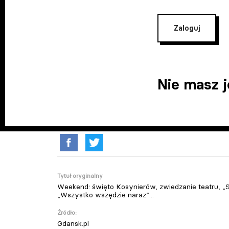
Zaloguj
Nie masz 
Tytuł oryginalny
Weekend: święto Kosynierów, zwiedzanie teatru, „S
„Wszystko wszędzie naraz”...
Źródło:
Gdansk.pl