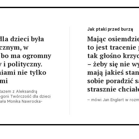
Jak ptaki przed burzą
la dzieci była
Mając osiemdzies
icznym, w
to jest tracenie
, bo ma ogromny
tak głośno krzyc
i polityczny.
– żeby się nie w
iami nie tylko
mają jakieś stan
ymi
sobie poradzić 
strasznie chcia
Razem z Aleksandrą
orii Twórczość dla dzieci
– mówi Jan Englert w rozm
wiała Monika Nawrocka-