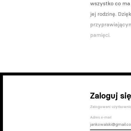
wszystko co ma i
jej rodzinę. Dz
przyprawiającym 
pamięci.
Zaloguj się
Zalogowani użytkownic
Adres e-mail