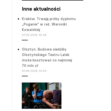
Inne aktualności
Kraków. Trwają próby dyplomu
„Poganie” w reż. Weroniki
Kowalskiej
07.08.2026 15:46
Olsztyn. Budowa siedziby
Olsztyńskiego Teatru Lalek
może kosztować co najmniej
70 mln zł
07.08.2026 14:54