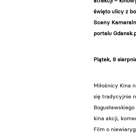
atrakcji – kino
święto ulicy z 
Sceny Kameralne
portalu Gdansk.p
Piątek, 9 sierpni
Miłośnicy Kina 
się tradycyjnie 
Bogusławskiego 
kina akcji, komed
Film o niewiary