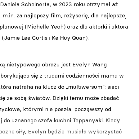
 Daniela Scheinerta, w 2023 roku otrzymał aż
m.in. za najlepszy film, reżyserię, dla najlepszej
planowej (Michelle Yeoh) oraz dla aktorki i aktora
(Jamie Lee Curtis i Ke Huy Quan).
ą nietypowego obrazu jest Evelyn Wang
, borykająca się z trudami codzienności mama w
tóra natrafia na klucz do „multiwersum”: sieci
się ze sobą światów. Dzięki temu może zbadać
życiowe, którymi nie poszła: począwszy od
j do uznanego szefa kuchni Teppanyaki. Kiedy
oczne siły, Evelyn będzie musiała wykorzystać