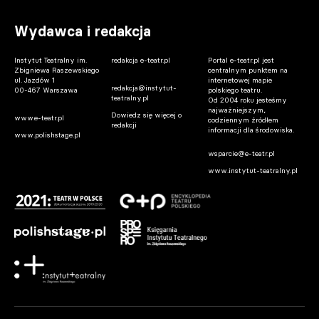
Wydawca i redakcja
Instytut Teatralny im.
redakcja e-teatr.pl
Portal e-teatr.pl jest
Zbigniewa Raszewskiego
centralnym punktem na
ul. Jazdów 1
internetowej mapie
redakcja@instytut-
00-467 Warszawa
polskiego teatru.
teatralny.pl
Od 2004 roku jesteśmy
najważniejszym,
Dowiedz się więcej o
www.e-teatr.pl
codziennym źródłem
redakcji
informacji dla środowiska.
www.polishstage.pl
wsparcie@e-teatr.pl
www.instytut-teatralny.pl