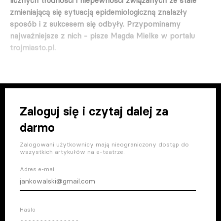
licznych trudności i niepewności związanych ze stale
zmieniającą się sytuacją epidemiologiczną znalazły
sposób i z sukcesem się odbyły. Przypominamy
najważniejsze z nich - pisze Magda Mielke w portalu
trojmiasto.pl.
Zaloguj się i czytaj dalej za
darmo
Zalogowani użytkownicy mają nieograniczony dostęp do
wszystkich artykułów na e-teatrze.
Adres e-mail
Haslo