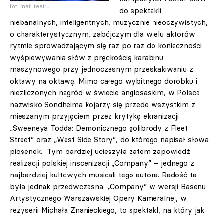
fot. mat. teatru
do spektakli
niebanalnych, inteligentnych, muzycznie nieoczywistych,
o charakterystycznym, zabójczym dla wielu aktorów
rytmie sprowadzającym się raz po raz do konieczności
wyśpiewywania słów z prędkością karabinu
maszynowego przy jednoczesnym przeskakiwaniu z
oktawy na oktawę. Mimo całego wybitnego dorobku i
niezliczonych nagród w świecie anglosaskim, w Polsce
nazwisko Sondheima kojarzy się przede wszystkim z
mieszanym przyjęciem przez krytykę ekranizacji
„Sweeneya Todda: Demonicznego golibrody z Fleet
Street” oraz „West Side Story”, do którego napisał słowa
piosenek. Tym bardziej ucieszyła zatem zapowiedź
realizacji polskiej inscenizacji „Company” – jednego z
najbardziej kultowych musicali tego autora. Radość ta
była jednak przedwczesna. „Company” w wersji Basenu
Artystycznego Warszawskiej Opery Kameralnej, w
reżyserii Michała Znanieckiego, to spektakl, na który jak