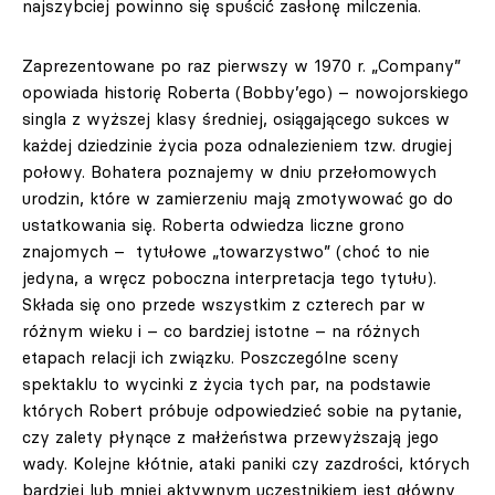
najszybciej powinno się spuścić zasłonę milczenia.
Zaprezentowane po raz pierwszy w 1970 r. „Company”
opowiada historię Roberta (Bobby’ego) – nowojorskiego
singla z wyższej klasy średniej, osiągającego sukces w
każdej dziedzinie życia poza odnalezieniem tzw. drugiej
połowy. Bohatera poznajemy w dniu przełomowych
urodzin, które w zamierzeniu mają zmotywować go do
ustatkowania się. Roberta odwiedza liczne grono
znajomych – tytułowe „towarzystwo” (choć to nie
jedyna, a wręcz poboczna interpretacja tego tytułu).
Składa się ono przede wszystkim z czterech par w
różnym wieku i – co bardziej istotne – na różnych
etapach relacji ich związku. Poszczególne sceny
spektaklu to wycinki z życia tych par, na podstawie
których Robert próbuje odpowiedzieć sobie na pytanie,
czy zalety płynące z małżeństwa przewyższają jego
wady. Kolejne kłótnie, ataki paniki czy zazdrości, których
bardziej lub mniej aktywnym uczestnikiem jest główny