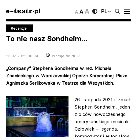
PL
Recenzje
To nie nasz Sondheim…
28.03.2022, 10:04
Wersja do druku
„Company” Stephena Sondheima w reż. Michała
Znanieckiego w Warszawskiej Operze Kameralnej. Pisze
Agnieszka Serlikowska w Teatrze dla Wszystkich.
26 listopada 2021 r. zmarł
Stephen Sondheim, jeden
z ojców nowoczesnego
amerykańskiego musicalu.
Człowiek – legenda,
kompozytor i autor słów