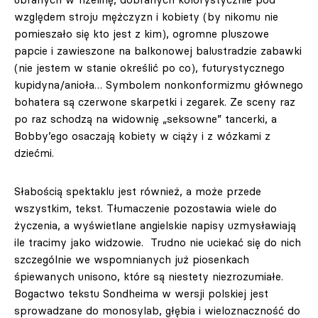
względem stroju mężczyzn i kobiety (by nikomu nie
pomieszało się kto jest z kim), ogromne pluszowe
papcie i zawieszone na balkonowej balustradzie zabawki
(nie jestem w stanie określić po co), futurystycznego
kupidyna/anioła… Symbolem nonkonformizmu głównego
bohatera są czerwone skarpetki i zegarek. Ze sceny raz
po raz schodzą na widownię „seksowne” tancerki, a
Bobby’ego osaczają kobiety w ciąży i z wózkami z
dziećmi.
Słabością spektaklu jest również, a może przede
wszystkim, tekst. Tłumaczenie pozostawia wiele do
życzenia, a wyświetlane angielskie napisy uzmysławiają
ile tracimy jako widzowie. Trudno nie uciekać się do nich
szczególnie we wspomnianych już piosenkach
śpiewanych unisono, które są niestety niezrozumiałe.
Bogactwo tekstu Sondheima w wersji polskiej jest
sprowadzane do monosylab, głębia i wieloznaczność do