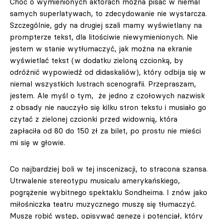
Choć o wymienionych aktorach można pisać w niemal
samych superlatywach, to zdecydowanie nie wystarcza.
Szczególnie, gdy na drugiej szali mamy wyświetlany na
prompterze tekst, dla litościwie niewymienionych. Nie
jestem w stanie wytłumaczyć, jak można na ekranie
wyświetlać tekst (w dodatku zieloną czcionką, by
odróżnić wypowiedź od didaskaliów), który odbija się w
niemal wszystkich lustrach scenografii. Przepraszam,
jestem. Ale myśl o tym, że jedno z czołowych nazwisk
z obsady nie nauczyło się kilku stron tekstu i musiało go
czytać z zielonej czcionki przed widownią, która
zapłaciła od 80 do 150 zł za bilet, po prostu nie mieści
mi się w głowie.
Co najbardziej boli w tej inscenizacji, to stracona szansa.
Utrwalenie stereotypu musicalu amerykańskiego,
pogrążenie wybitnego spektaklu Sondheima. I znów jako
miłośniczka teatru muzycznego muszę się tłumaczyć.
Muszę robić wstęp, opisywać genezę i potencjał, który