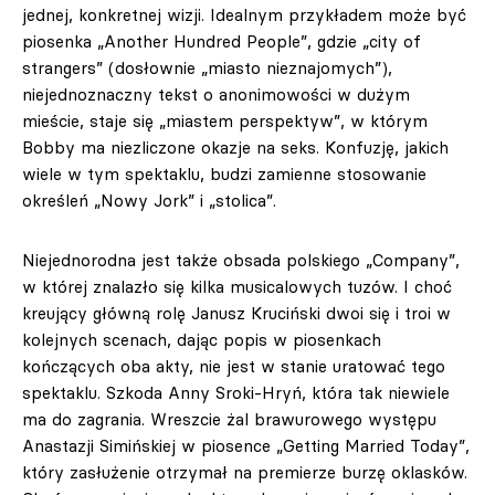
jednej, konkretnej wizji. Idealnym przykładem może być
piosenka „Another Hundred People”, gdzie „city of
strangers” (dosłownie „miasto nieznajomych”),
niejednoznaczny tekst o anonimowości w dużym
mieście, staje się „miastem perspektyw”, w którym
Bobby ma niezliczone okazje na seks. Konfuzję, jakich
wiele w tym spektaklu, budzi zamienne stosowanie
określeń „Nowy Jork” i „stolica”.
Niejednorodna jest także obsada polskiego „Company”,
w której znalazło się kilka musicalowych tuzów. I choć
kreujący główną rolę Janusz Kruciński dwoi się i troi w
kolejnych scenach, dając popis w piosenkach
kończących oba akty, nie jest w stanie uratować tego
spektaklu. Szkoda Anny Sroki-Hryń, która tak niewiele
ma do zagrania. Wreszcie żal brawurowego występu
Anastazji Simińskiej w piosence „Getting Married Today”,
który zasłużenie otrzymał na premierze burzę oklasków.