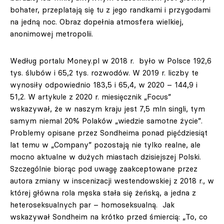
bohater, przeplatają się tu z jego randkami i przygodami
na jedną noc. Obraz dopełnia atmosfera wielkiej,
anonimowej metropolii.
Według portalu Money.pl w 2018 r. było w Polsce 192,6
tys. ślubów i 65,2 tys. rozwodów. W 2019 r. liczby te
wynosiły odpowiednio 183,5 i 65,4, w 2020 – 144,9 i
51,2. W artykule z 2020 r. miesięcznik „Focus”
wskazywał, że w naszym kraju jest 7,5 mln singli, tym
samym niemal 20% Polaków „wiedzie samotne życie”.
Problemy opisane przez Sondheima ponad pięćdziesiąt
lat temu w „Company” pozostają nie tylko realne, ale
mocno aktualne w dużych miastach dzisiejszej Polski.
Szczególnie biorąc pod uwagę zaakceptowane przez
autora zmiany w inscenizacji westendowskiej z 2018 r., w
której główna rola męska stała się żeńską, a jedna z
heteroseksualnych par – homoseksualną. Jak
wskazywał Sondheim na krótko przed śmiercią: „To, co