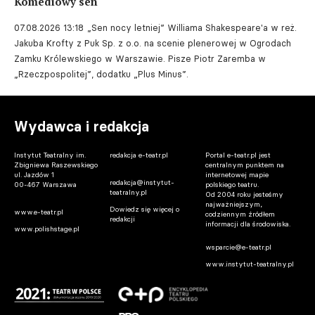
Komediowy sen
07.08.2026 13:18
„Sen nocy letniej” Williama Shakespeare'a w reż.
Jakuba Krofty z Puk Sp. z o.o. na scenie plenerowej w Ogrodach
Zamku Królewskiego w Warszawie. Pisze Piotr Zaremba w
„Rzeczpospolitej”, dodatku „Plus Minus”.
Wydawca i redakcja
Instytut Teatralny im.
redakcja e-teatr.pl
Portal e-teatr.pl jest
Zbigniewa Raszewskiego
centralnym punktem na
ul. Jazdów 1
internetowej mapie
redakcja@instytut-
00-467 Warszawa
polskiego teatru.
teatralny.pl
Od 2004 roku jesteśmy
najważniejszym,
Dowiedz się więcej o
www.e-teatr.pl
codziennym źródłem
redakcji
informacji dla środowiska.
www.polishstage.pl
wsparcie@e-teatr.pl
www.instytut-teatralny.pl