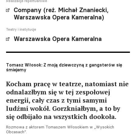
Realizacje repertuarowe
Company (reż. Michał Znaniecki,
Warszawska Opera Kameralna)
Teatry i instytucje
Warszawska Opera Kameralna
Tomasz Włosok: Z moją dziewczyną z gangsterów się
śmiejemy
Kocham pracę w teatrze, natomiast nie
odnalazłbym się w tej zespołowej
energii, cały czas z tymi samymi
ludźmi wokół. Gorzkniałbym, a to by
się odbijało na wszystkich dookoła.
Rozmowa z aktorem Tomaszem Włosokiem w „Wysokich
Obcasach”.