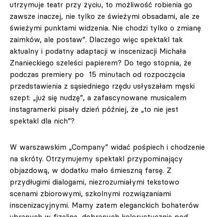
utrzymuje teatr przy życiu, to możliwość robienia go
zawsze inaczej, nie tylko ze świeżymi obsadami, ale ze
świeżymi punktami widzenia. Nie chodzi tylko o zmianę
zaimków, ale postaw”. Dlaczego więc spektakl tak
aktualny i podatny adaptacji w inscenizacji Michała
Znanieckiego szeleści papierem? Do tego stopnia, że
podczas premiery po 15 minutach od rozpoczęcia
przedstawienia z sąsiedniego rzędu usłyszałam męski
szept: „już się nudzę”, a zafascynowane musicalem
instagramerki pisały dzień później, że „to nie jest
spektakl dla nich”?
W warszawskim „Company” widać pośpiech i chodzenie
na skróty. Otrzymujemy spektakl przypominający
objazdową, w dodatku mało śmieszną farsę. Z
przydługimi dialogami, niezrozumiałymi tekstowo
scenami zbiorowymi, szkolnymi rozwiązaniami
inscenizacyjnymi. Mamy zatem eleganckich bohaterów
ubranych w fizelinę, dobranych kolorystycznie pod