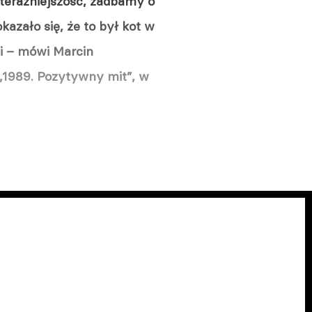
teraźniejszość, zadbamy o
kazało się, że to był kot w
ci – mówi Marcin
 „1989. Pozytywny mit”, w