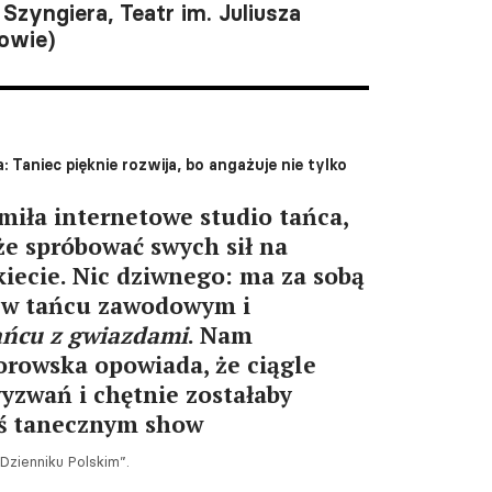
Szyngiera, Teatr im. Juliusza
owie)
Taniec pięknie rozwija, bo angażuje nie tylko
iła internetowe studio tańca,
e spróbować swych sił na
iecie. Nic dziwnego: ma za sobą
y w tańcu zawodowym i
ńcu z gwiazdami
. Nam
rowska opowiada, że ciągle
zwań i chętnie zostałaby
mś tanecznym show
zienniku Polskim”.