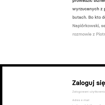
prowadzić bizne
wyrzucanych z pr
butach. Bo kto d
Napiórkowski, se
rozmowie z Piot
Zaloguj się
Zalogowani użytkownic
Adres e-mail