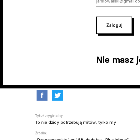
Zaloguj
Nie masz 
Tytuł oryginalny
To nie dzicy potrzebują mitów, tylko my
Źródło:
„Rzeczpospolita” nr 168, dodatek „Plus Minus”