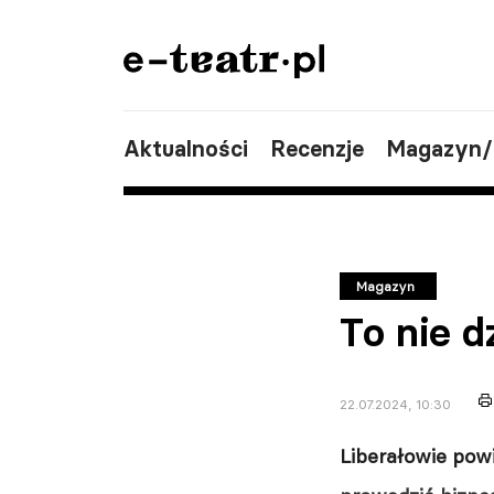
Aktualności
Recenzje
Magazyn
Magazyn
To nie d
22.07.2024, 10:30
Liberałowie powi