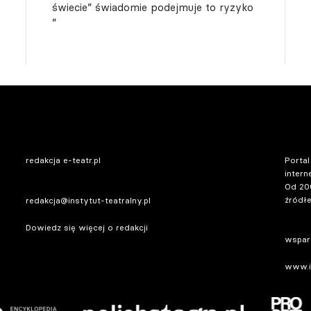
świecie” świadomie podejmuje to ryzyko
”
redakcja e-teatr.pl
Portal
intern
Od 20
źródłe
redakcja@instytut-teatralny.pl
Dowiedz się więcej o redakcji
wsparc
www.in