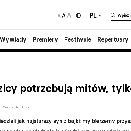
PL
/Wywiady
Premiery
Festiwale
Repertuary
zicy potrzebują mitów, tyl
Wersja do druku
edzieli jak najstarszy syn z bajki: my bierzemy prz