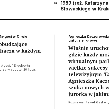
1989 (reż. Katarzyna 
Słowackiego w Krak
 Małgosi w Oliwie
Agnieszka Kaczorowska: 
ciało, ale i głowę
pobudzające
Właśnie uruchom
uchacza w każdym
gdzie każdy moż
wirtualnym park
Małgosia” Engelberta
wielkie sukces
rzy w sobotę, 20 lipca,
telewizyjnym
Ta
Agnieszka Kaczo
szuka nowych wy
jurorką w jaki
Rozmawiał Paweł Gzyl w „D