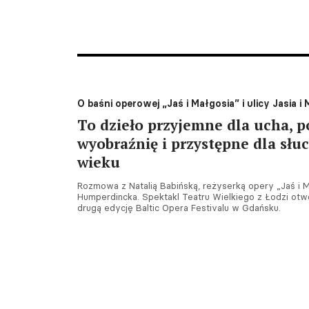
O baśni operowej „Jaś i Małgosia” i ulicy Jasia i
To dzieło przyjemne dla ucha, 
wyobraźnię i przystępne dla sł
wieku
Rozmowa z Natalią Babińską, reżyserką opery „Jaś i 
Humperdincka. Spektakl Teatru Wielkiego z Łodzi otwo
drugą edycję Baltic Opera Festivalu w Gdańsku.