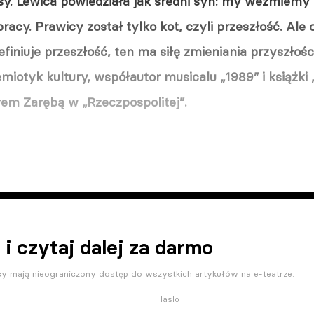
sy. Lewica powiedziała jak średni syn: my weźmiemy 
acy. Prawicy został tylko kot, czyli przeszłość. Ale o
efiniuje przeszłość, ten ma siłę zmieniania przyszłoś
miotyk kultury, współautor musicalu „1989” i książki
rem Zarębą w „Rzeczpospolitej”.
 i czytaj dalej za darmo
y mają nieograniczony dostęp do wszystkich artykułów na e-teatrze.
Haslo