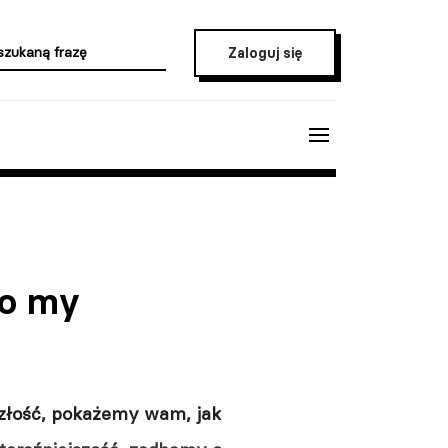
Zaloguj się
ko my
yszłość, pokażemy wam, jak