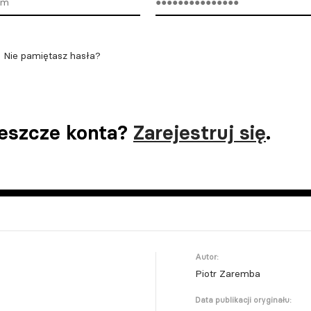
Nie pamiętasz hasła?
jeszcze konta?
Zarejestruj się
.
Autor:
Piotr Zaremba
Data publikacji oryginału: