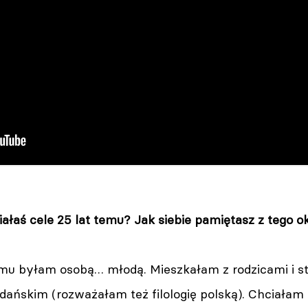
iałaś cele 25 lat temu? Jak siebie pamiętasz z tego o
mu byłam osobą… młodą. Mieszkałam z rodzicami i s
ańskim (rozważałam też filologię polską). Chciałam 