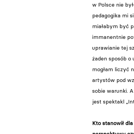
w Polsce nie by
pedagogika mi si
miałabym być pan
immanentnie pot
uprawianie tej 
żaden sposób o u
mogłam liczyć na
artystów pod w
sobie warunki. A
jest spektakl „In
Kto stanowił dla
perspektywy cz