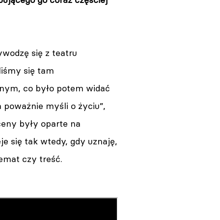
ywodzę się z teatru
liśmy się tam
nym, co było potem widać
 poważnie myśli o życiu”,
sceny były oparte na
je się tak wtedy, gdy uznaję,
emat czy treść.