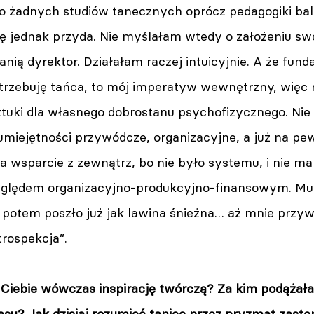
ło żadnych studiów tanecznych oprócz pedagogiki ba
ę jednak przyda. Nie myślałam wtedy o założeniu swo
ią dyrektor. Działałam raczej intuicyjnie. A że fund
rzebuję tańca, to mój imperatyw wewnętrzny, więc
sztuki dla własnego dobrostanu psychofizycznego. Ni
miejętności przywódcze, organizacyjne, a już na pew
 wsparcie z zewnątrz, bo nie było systemu, i nie ma d
zględem organizacyjno-produkcyjno-finansowym. Mu
 potem poszło już jak lawina śnieżna… aż mnie przywa
trospekcja”.
 Ciebie wówczas inspirację twórczą? Za kim podążałaś
asu?
Jak dzisiaj rozumieć taniec przez pryzmat zastę