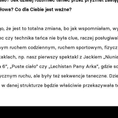
słowa? Co dla Ciebie jest ważne?
o, że jest to totalna zmiana, bo jak wspomniałam, w
ec czy technika tańca nie była clue, raczej posługiwa
nym ruchem codziennym, ruchem sportowym, fizycz
klach, np. nasz pierwszy spektakl z Jackiem „Niunia
 6”, „Puste ciało” czy „Lechistan Pany Arka”, gdzie 
izycznym ruchu, ale były też sekwencje taneczne. Dzie
 w danej strukturze będzie właściwie przekazywała t