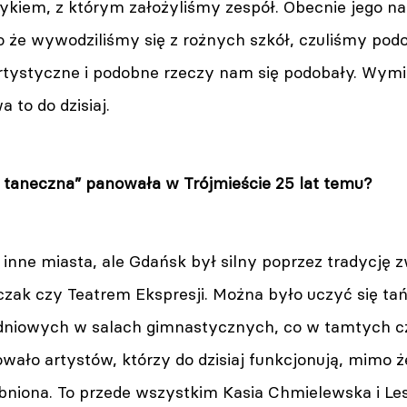
kiem, z którym założyliśmy zespół. Obecnie jego na
 że wywodziliśmy się z rożnych szkół, czuliśmy podo
rtystyczne i podobne rzeczy nam się podobały. Wymie
a to do dzisiaj.
 taneczna” panowała w Trójmieście 25 lat temu?
inne miasta, ale Gdańsk był silny poprzez tradycję 
ak czy Teatrem Ekspresji. Można było uczyć się ta
dniowych w salach gimnastycznych, co w tamtych cz
ało artystów, którzy do dzisiaj funkcjonują, mimo ż
obniona. To przede wszystkim Kasia Chmielewska i Le