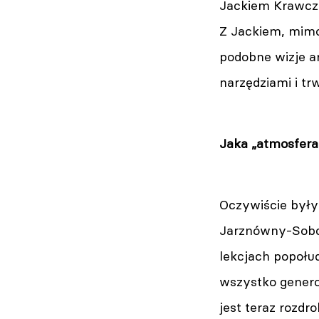
Jackiem Krawczy
Z Jackiem, mimo
podobne wizje a
narzędziami i trw
Jaka „atmosfera
Oczywiście były 
Jarznówny-Sobcz
lekcjach popołu
wszystko generow
jest teraz rozdr