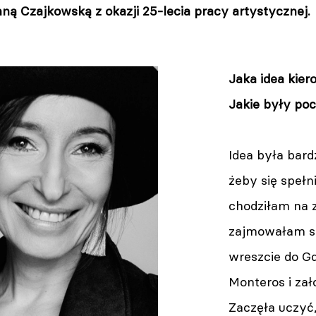
ą Czajkowską z okazji 25-lecia pracy artystycznej.
Jaka idea kier
Jakie były poc
Idea była bard
żeby się spełn
chodziłam na 
zajmowałam si
wreszcie do G
Monteros i zał
Zaczęła uczyć,