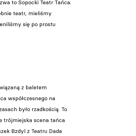
zwa to Sopocki Teatr Tańca.
bnie teatr, mieliśmy
niliśmy się po prostu
związaną z baletem
ńca współczesnego na
asach było rzadkością. To
e trójmiejska scena tańca
szek Bzdyl z Teatru Dada