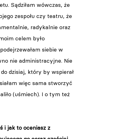
letu. Sądziłam wówczas, że
jego zespołu czy teatru, że
amentalnie, radykalnie oraz
 moim celem było
e podejrzewałam siebie w
no nie administracyjne. Nie
o dzisiaj, który by wspierał
siałam więc sama stworzyć
liło (uśmiech). I o tym też
 i jak to oceniasz z
pującego go coraz częściej