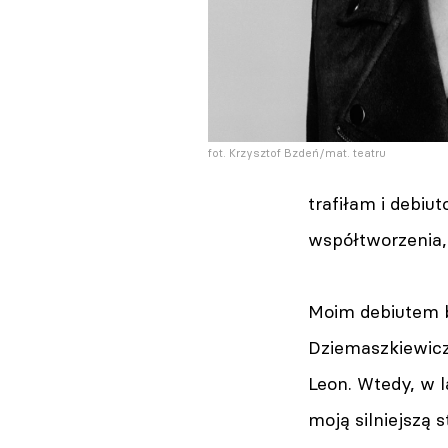
fot. Krzysztof Bzdeń/mat. teatru
trafiłam i debiu
współtworzenia, 
Moim debiutem by
Dziemaszkiewicz
Leon. Wtedy, w l
moją silniejszą 