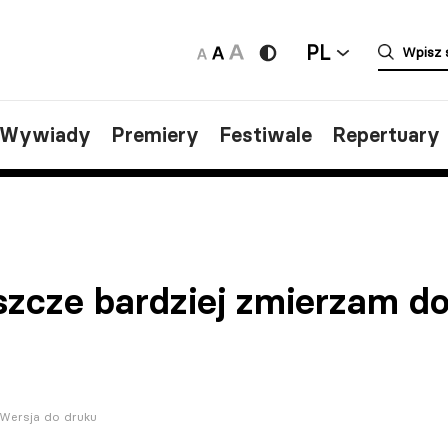
PL
/Wywiady
Premiery
Festiwale
Repertuary
szcze bardziej zmierzam do
Wersja do druku