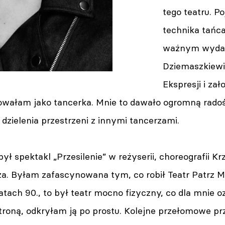
tego teatru. P
technika tańc
ważnym wydarz
Dziemaszkiewi
Ekspresji i zał
towałam jako tancerka. Mnie to dawało ogromną radoś
dzielenia przestrzeni z innymi tancerzami.
ł spektakl „Przesilenie” w reżyserii, choreografii K
a. Byłam zafascynowana tym, co robił Teatr Patrz Mi
atach 90., to był teatr mocno fizyczny, co dla mnie o
stroną, odkryłam ją po prostu. Kolejne przełomowe pr