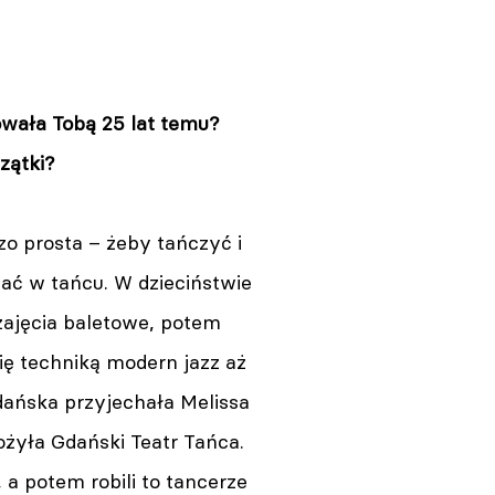
owała Tobą 25 lat temu?
zątki?
zo prosta – żeby tańczyć i
iać w tańcu. W dzieciństwie
zajęcia baletowe, potem
ę techniką modern jazz aż
dańska przyjechała Melissa
ożyła Gdański Teatr Tańca.
 a potem robili to tancerze