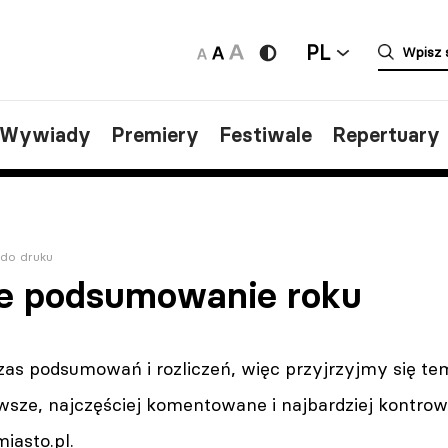
PL
/Wywiady
Premiery
Festiwale
Repertuary
 do druku
ne podsumowanie roku
zas podsumowań i rozliczeń, więc przyjrzyjmy się te
wsze, najczęściej komentowane i najbardziej kontrow
iasto.pl.