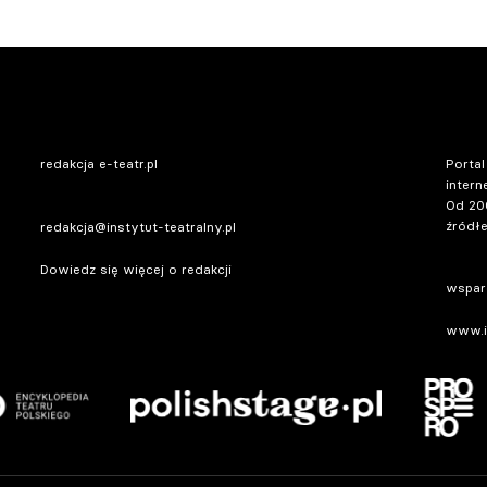
redakcja e-teatr.pl
Portal
intern
Od 20
źródłe
redakcja@instytut-teatralny.pl
Dowiedz się więcej o redakcji
wsparc
www.in