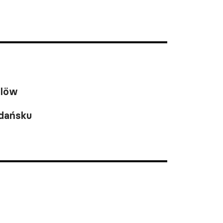
ülöw
dańsku