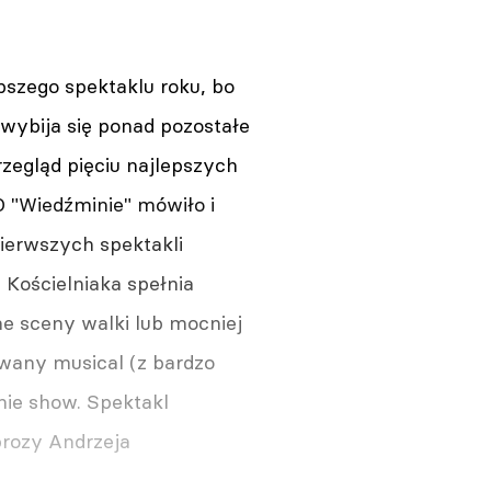
pszego spektaklu roku, bo
 wybija się ponad pozostałe
zegląd pięciu najlepszych
O "Wiedźminie" mówiło i
pierwszych spektakli
 Kościelniaka spełnia
ne sceny walki lub mocniej
wany musical (z bardzo
nie show. Spektakl
prozy Andrzeja