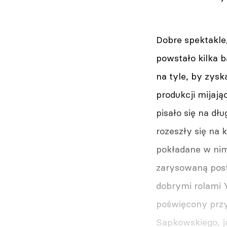
Dobre spektakle
powstało kilka b
na tyle, by zys
produkcji mijają
pisało się na dł
rozeszły się na 
pokładane w nim 
zarysowaną post
dobrymi rolami Y
poświęcony przy
Sapkowskiego, jak