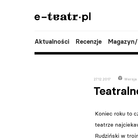
Aktualności
Recenzje
Magazyn
27.12.2017
Wersja
Teatral
Koniec roku to c
teatrze najcieka
Rudziński w trojm