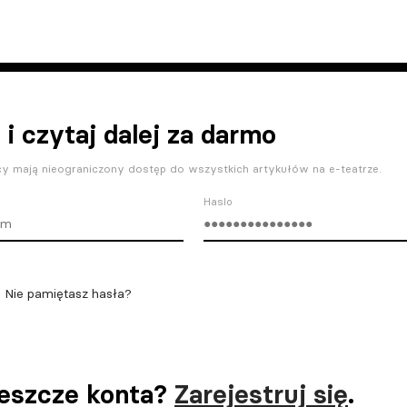
 i czytaj dalej za darmo
y mają nieograniczony dostęp do wszystkich artykułów na e-teatrze.
Haslo
Nie pamiętasz hasła?
jeszcze konta?
Zarejestruj się
.