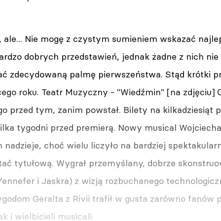
, ale... Nie mogę z czystym sumieniem wskazać najle
ardzo dobrych przedstawień, jednak żadne z nich nie
kać zdecydowaną palmę pierwszeństwa. Stąd krótki pr
cego roku. Teatr Muzyczny - "Wiedźmin" [na zdjęciu] 
ugo przed tym, zanim powstał. Bilety na kilkadziesiąt 
kilka tygodni przed premierą. Nowy musical Wojciecha
nadzieje, choć wielu liczyło na bardziej spektakular
ać tytułową. Wygrał przemyślany, dobrze skonstruo
ennefer i Jaskra) z wizją rozbuchanego technologicz
godom Geralta z Rivii trafił w gusta zarówno fanów 
 i wielbicieli musicali.