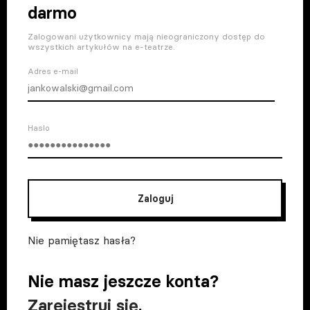
darmo
Zalogowani użytkownicy mają nieograniczony dostęp do
wszystkich artykułów na e-teatrze.
Adres e-mail
Haslo
Zaloguj
Nie pamiętasz hasła?
Nie masz jeszcze konta?
Zarejestruj się
.