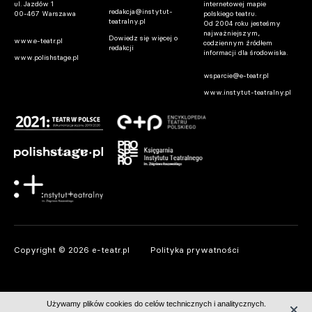
ul. Jazdów 1
internetowej mapie
redakcja@instytut-
00-467 Warszawa
polskiego teatru.
teatralny.pl
Od 2004 roku jesteśmy
najważniejszym,
Dowiedz się więcej o
www.e-teatr.pl
codziennym źródłem
redakcji
informacji dla środowiska.
www.polishstage.pl
wsparcie@e-teatr.pl
www.instytut-teatralny.pl
Copyright © 2026 e-teatr.pl
Polityka prywatności
Używamy plików cookies do celów technicznych i analitycznych.