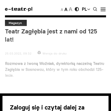
PL
Magazyn
Teatr Zagłębia jest z nami od 125
lat!
25.03.2022, 09:32
Wersja do druku
Rozmowa z Iwoną Woźniak, dyrektorką naczelną Teatru
Zagłębia w Sosnowcu, który w tym roku obchodzi 125-
lecie.
Zaloguj się i czytaj dalej za