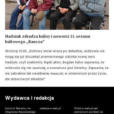
Hadziuk zdradza kulisy i nowości 11. sezonu
kultowego „Rancza”
Wczoraj 12:00
„Kultowy serial wraca po dekadzie, widzowie nie
mogą się już doczekać premierowego odcinka nowej serii.
Hadziuk, czyli znakomity śląski aktor, Bogdan Kalus zapewnia, że
widzowie się nie zawiodą, a scenariusz jest świetny. Zapewnia, że
nie zabraknie tak uwielbianej
ławeczki
, w zmienionym przez życie,
ale doborowym składzie”
Wydawca i redakcja
Instytut Teatralny im.
redakcja e-teatr.pl
Portal e-teatr.pl jest
Zbigniewa Raszewskiego
centralnym punktem na