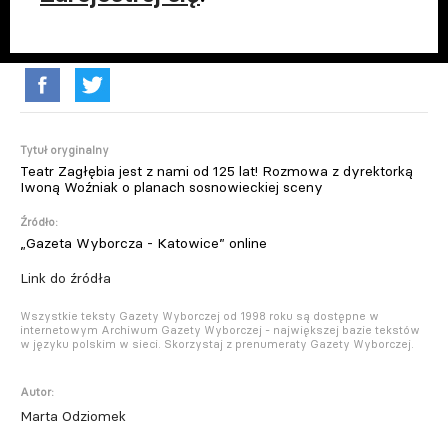
Tytuł oryginalny
Teatr Zagłębia jest z nami od 125 lat! Rozmowa z dyrektorką
Iwoną Woźniak o planach sosnowieckiej sceny
Źródło:
„Gazeta Wyborcza - Katowice” online
Link do źródła
Wszystkie teksty Gazety Wyborczej od 1998 roku są dostępne w
internetowym Archiwum Gazety Wyborczej - największej bazie tekstów
w języku polskim w sieci. Skorzystaj z prenumeraty Gazety Wyborczej.
Autor:
Marta Odziomek