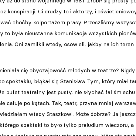
y aż do stanu wojennego w 1981. Zrobił się prosty podz
z konspiracji. Ci drudzy to i aktorzy, i oświetleniowcy
mować choćby kolportażem prasy. Przeszliśmy wszyscy
wy to była nieustanna komunikacja wszystkich pionów.
lenia. Oni zamilkli wtedy, osowieli, jakby na ich tere
ieniała się obyczajowość młodych w teatrze? Nigdy 
 spektaklu, błąkał się Stanisław Tym, który miał t
e bufet teatralny jest pusty, nie słychać fal śmiechu 
 nie całuje po kątach. Tak, teatr, przynajmniej warsza
owiedziałam wtedy Staszkowi. Może dobrze? Ja jeszcz
którego spektakl to było tylko preludium wieczoru, 
enia teatr to po prostu miejsce pracy, które się szy