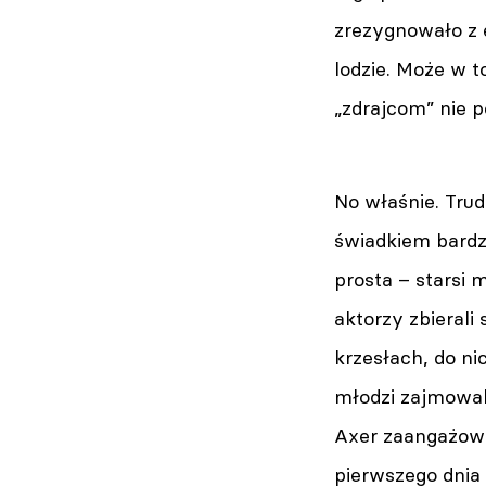
zrezygnowało z 
lodzie. Może w t
„zdrajcom” nie 
No właśnie. Trud
świadkiem bardzo
prosta – starsi
aktorzy zbierali 
krzesłach, do n
młodzi zajmowali
Axer zaangażowa
pierwszego dnia 