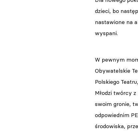
dzieci, bo nastę
nastawione na an
wyspani.
W pewnym momenc
Obywatelskie T
Polskiego Teatru
Młodzi twórcy z 
swoim gronie, t
odpowiednim PES
środowiska, prze