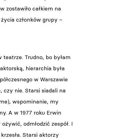
ów zostawiło całkiem na
a życia członków grupy –
w teatrze. Trudno, bo byłam
aktorską, hierarchia była
 Współczesnego w Warszawie
 czy nie. Starsi siadali na
same), wspominanie, my
my. A w 1977 roku Erwin
żywić, odmłodzić zespół. I
krzesła. Starsi aktorzy