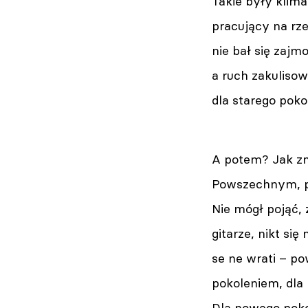
Takie były klimat
pracujący na rzec
nie bał się zaj
a ruch zakuliso
dla starego poko
A potem? Jak zm
Powszechnym, po
Nie mógł pojąć, ż
gitarze, nikt się
se ne wrati – p
pokoleniem, dla 
Dla nowego pokol