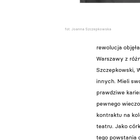
fot. Joanna Szczepkowska
rewolucja objęł
Warszawy z różn
Szczepkowski, Wi
innych. Mieli swo
prawdziwe karier
pewnego wieczor
kontraktu na ko
teatru. Jako có
tego powstania c