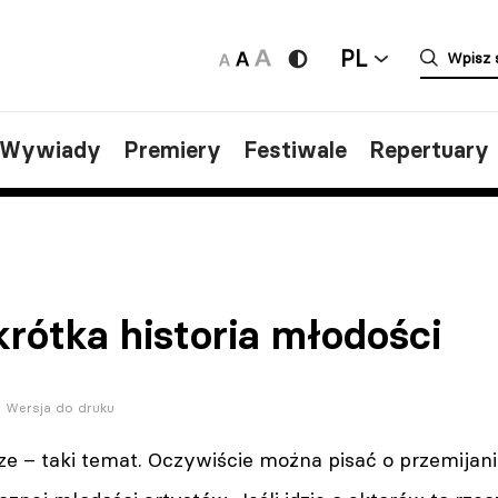
PL
/Wywiady
Premiery
Festiwale
Repertuary
krótka historia młodości
Wersja do druku
e – taki temat. Oczywiście można pisać o przemijaniu