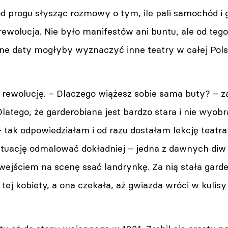
d progu słysząc rozmowy o tym, ile pali samochód i g
ewolucja. Nie było manifestów ani buntu, ale od tego d
ne daty mogłyby wyznaczyć inne teatry w całej Pol
rewolucję. – Dlaczego wiążesz sobie sama buty? – za
Dlatego, że garderobiana jest bardzo stara i nie wyob
tak odpowiedziałam i od razu dostałam lekcję teatral
sytuację odmalować dokładniej – jedna z dawnych diw 
wejściem na scenę ssać landrynkę. Za nią stała gard
 tej kobiety, a ona czekała, aż gwiazda wróci w kulisy