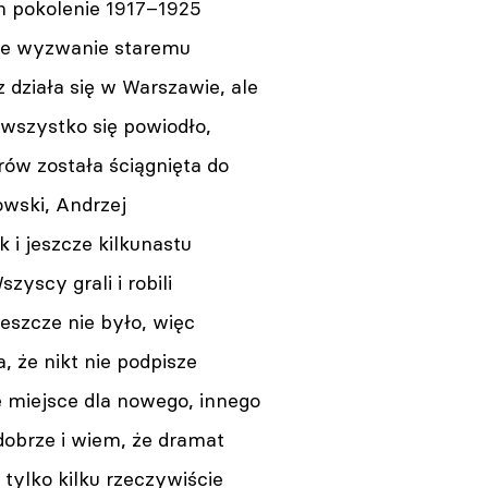
h pokolenie 1917–1925
ne wyzwanie staremu
z działa się w Warszawie, ale
wszystko się powiodło,
ów została ściągnięta do
owski, Andrzej
 i jeszcze kilkunastu
zyscy grali i robili
jeszcze nie było, więc
 że nikt nie podpisze
 miejsce dla nowego, innego
dobrze i wiem, że dramat
 tylko kilku rzeczywiście