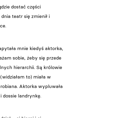
dzie dostać części
nia teatr się zmienił i
sce.
pytała mnie kiedyś aktorka,
rażam sobie, żeby się przede
nych hierarchii. Są królowie
(widziałam to) miała w
erobiana. Aktorka wypluwała
 i dossie landrynkę.