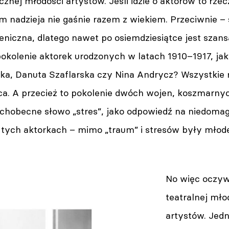
cznej młodości artystów. Jeśli idzie o aktorów to rz
m nadzieja nie gaśnie razem z wiekiem. Przeciwnie – 
eniczna, dlatego nawet po osiemdziesiątce jest szansa
pokolenie aktorek urodzonych w latach 1910–1917, jak
ka, Danuta Szaflarska czy Nina Andrycz? Wszystkie n
a. A przecież to pokolenie dwóch wojen, koszmarny
chobecne słowo „stres”, jako odpowiedź na niedoma
 tych aktorkach – mimo „traum” i stresów były młod
No więc oczyw
teatralnej mło
artystów. Jed