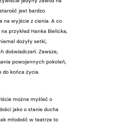
eczywiście jedyny zawód na
starość jest bardzo
 na wyjście z cienia. A co
 na przykład Hanka Bielicka,
iemal dożyły setki,
ch doświadczeń. Zawsze,
gania powojennych pokoleń,
e do końca życia.
iście można myśleć o
dości jako o stanie ducha
nak młodość w teatrze to