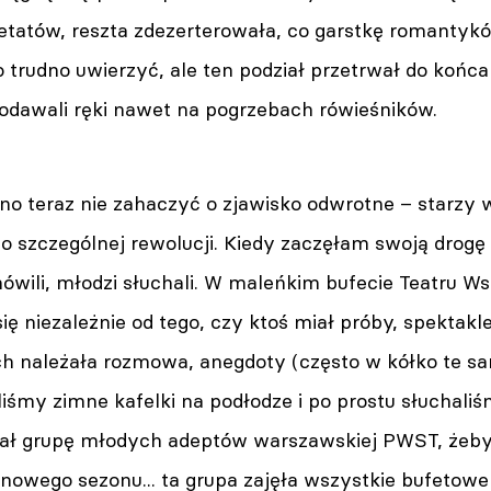
etatów, reszta zdezerterowała, co garstkę romantyk
o trudno uwierzyć, ale ten podział przetrwał do końc
podawali ręki nawet na pogrzebach rówieśników.
no teraz nie zahaczyć o zjawisko odwrotne – starzy 
 szczególnej rewolucji. Kiedy zaczęłam swoją drogę 
 mówili, młodzi słuchali. W maleńkim bufecie Teatru
się niezależnie od tego, czy ktoś miał próby, spektakle,
ich należała rozmowa, anegdoty (często w kółko te 
śmy zimne kafelki na podłodze i po prostu słuchaliś
ł grupę młodych adeptów warszawskiej PWST, żeby o
nowego sezonu... ta grupa zajęła wszystkie bufetowe 