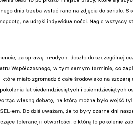
pnego dnia trzeba wstać rano na zdjęcia do serialu. Sk
egdotę, na udręki indywidualności. Nagle wszyscy stal
ie, za sprawą młodych, doszło do szczególnej cez
eatru Współczesnego, w tym samym terminie, co za
, które miało zgromadzić całe środowisko na szczerą d
pokolenia lat siedemdziesiątych i osiemdziesiątych o
worząc własną debatę, na którą można było wejść tyl
EL-em. Do dziś uważam, że to były czarne dni nasze
czące tolerancji i otwartości, o którą to pokolenie za