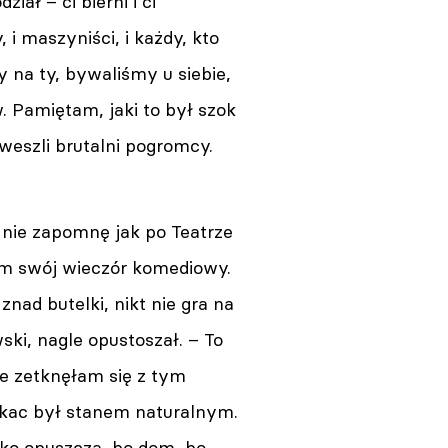
iał – ci bierni i ci
, i maszyniści, i każdy, kto
 na ty, bywaliśmy u siebie,
 Pamiętam, jaki to był szok
n weszli brutalni pogromcy.
nie zapomnę jak po Teatrze
am swój wieczór komediowy.
znad butelki, nikt nie gra na
wski, nagle opustoszał. – To
e zetknęłam się z tym
a kac był stanem naturalnym.
bko opuszcza, bo dom, bo