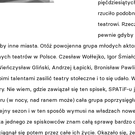
pięćdziesiątyc
rzuciło podob
teatrowi. Rzec
pewnie gdyby 
aby inne miasta. Otóż powojenna grupa młodych aktor
ych teatrów w Polsce. Czesław Wołłejko, Igor Śmiał
eńczysław Gliński, Andrzej Łapicki, Bronisław Pawlik
imi talentami zasilić teatry stołeczne i to się udało. Ws
y. Nie wiem, gdzie zawiązał się ten spisek, SPATiF-u 
u (w nocy, nad ranem może) cała grupa poprzysięgła,
lejny sezon i w ten sposób wymusi na władzach nowe
rka jednego ze spiskowców znam całą sprawę bardzo 
iągnął się potem przez całe ich życie. Okazało się, że