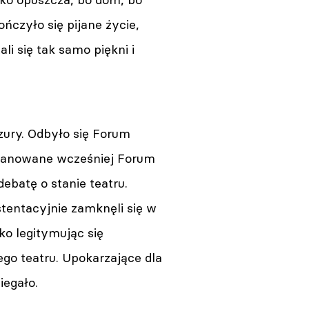
ończyło się pijane życie,
i się tak samo piękni i
ury. Odbyło się Forum
planowane wcześniej Forum
ebatę o stanie teatru.
stentacyjnie zamknęli się w
ko legitymując się
go teatru. Upokarzające dla
biegało.