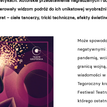
stetykach. Autorskie przedstawienia nagradzanych i 
erowały widzom podróż do ich unikatowej wyobraźni 
at – ciała tancerzy, tricki techniczne, efekty świetl
Może spowodow
negatywnymi 
pandemią, wci
granicą wojną,
wiadomości w 
Tegoroczny k
Festiwal Teat
którego ostatn