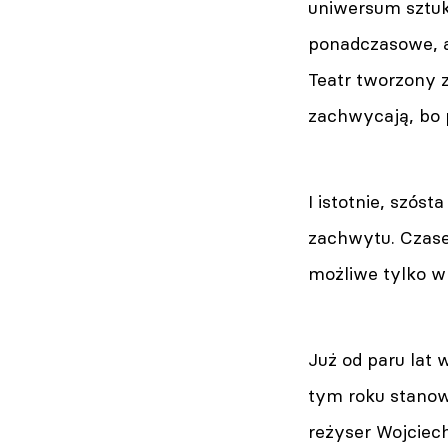
uniwersum sztuki
ponadczasowe, a
Teatr tworzony z
zachwycają, bo p
I istotnie, szós
zachwytu. Czasem
możliwe tylko w 
Już od paru lat
tym roku stanowi
reżyser Wojciech