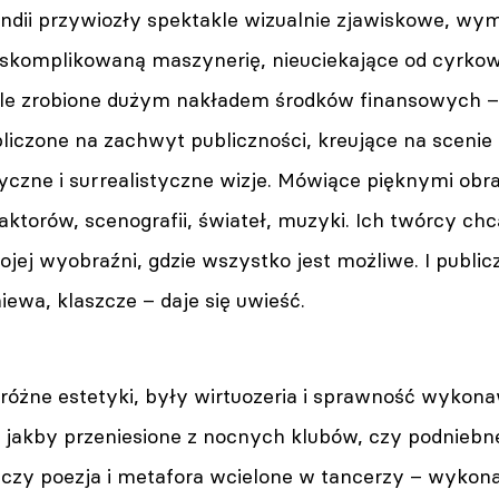
dii przywiozły spektakle wizualnie zjawiskowe, wym
skomplikowaną maszynerię, nieuciekające od cyrkow
kle zrobione dużym nakładem środków finansowych – 
bliczone na zachwyt publiczności, kreujące na scenie
ryczne i surrealistyczne wizje. Mówiące pięknymi obr
aktorów, scenografii, świateł, muzyki. Ich twórcy ch
ojej wyobraźni, gdzie wszystko jest możliwe. I public
ewa, klaszcze – daje się uwieść.
 różne estetyki, były wirtuozeria i sprawność wykon
jakby przeniesione z nocnych klubów, czy podniebne
, czy poezja i metafora wcielone w tancerzy – wykon