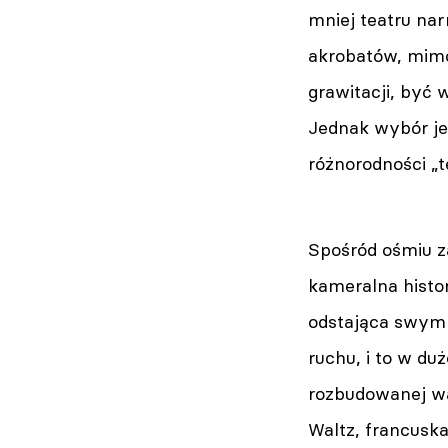
mniej teatru narr
akrobatów, mimó
grawitacji, być 
Jednak wybór je
różnorodności „t
Spośród ośmiu z
kameralna histor
odstająca swym c
ruchu, i to w d
rozbudowanej wa
Waltz, francusk