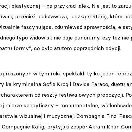
acji plastycznej – na przykład lalek. Nie jest to zarz
w są przecież podstawową ludzką materią, która pot
wizualnie fascynująca, zdumiewać sprawnością, elast
dnego typu widowisk nie daje panoramy, czy też nie
eatru formy”, co było atutem poprzednich edycji.
aproszonych w tym roku spektakli tylko jeden reprez
yjka kryminalna Sofie Krog i Davida Faraco, duetu an
harakterem od reszty festiwalowych propozycji. Pozo
użej mierze specyficzny – monumentalne, wieloobsad
rstwie wizualnej i muzycznej. Compagnia Finzi Pasca
a Compagnie Käfig, brytyjski zespół Akram Khan C