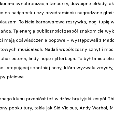
konała synchronizacja tancerzy, dowcipne układy, ak
ce na nadgarstku czy przedramieniu nagradzane głoś
auzem. To iście karnawałowa rozrywka, nogi tupią w
 tańca. Tę energię publiczności zespół znakomicie wy
ci mają doświadczenie popowe – występowali z Mad
kultowych musicalach. Nadali współczesny sznyt i mo
harlestona, lindy hopu i jitterbuga. To był taniec ul
 i stepującej sobotniej nocy, która wyzwala zmysły, 
ypy płciowe.
nego klubu przeniósł też widzów brytyjski zespół Th
ony popkultury, takie jak Sid Vicious, Andy Warhol, M