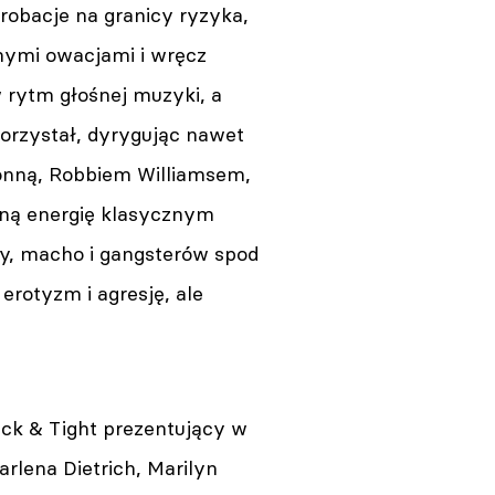
robacje na granicy ryzyka,
nymi owacjami i wręcz
 rytm głośnej muzyki, a
korzystał, dyrygując nawet
onną, Robbiem Williamsem,
cną energię klasycznym
icy, macho i gangsterów spod
erotyzm i agresję, ale
ick & Tight prezentujący w
arlena Dietrich, Marilyn