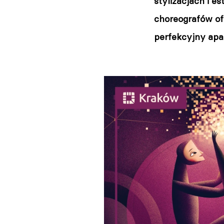
stylizacjach i e
choreografów of
perfekcyjny apar