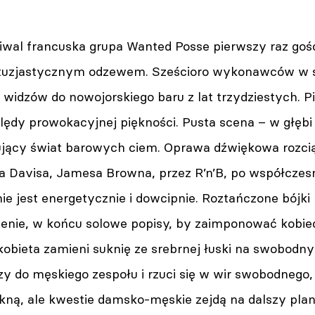
iwal francuska grupa Wanted Posse pierwszy raz gości
tuzjastycznym odzewem. Sześcioro wykonawców w s
 widzów do nowojorskiego baru z lat trzydziestych. Pię
lędy prowokacyjnej piękności. Pusta scena – w głębi s
jący świat barowych ciem. Oprawa dźwiękowa rozcią
sa Davisa, Jamesa Browna, przez R’n’B, po współczes
ie jest energetycznie i dowcipnie. Roztańczone bójk
enie, w końcu solowe popisy, by zaimponować kobiec
obieta zamieni suknię ze srebrnej łuski na swobodny 
zy do męskiego zespołu i rzuci się w wir swobodnego
kną, ale kwestie damsko-męskie zejdą na dalszy plan.