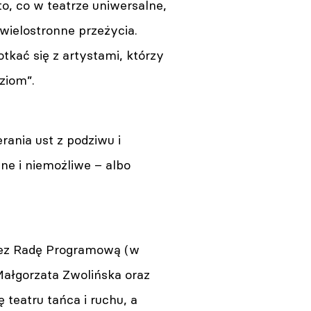
o, co w teatrze uniwersalne,
wielostronne przeżycia.
otkać się z artystami, którzy
ziom”.
erania ust z podziwu i
ne i niemożliwe – albo
rzez Radę Programową (w
Małgorzata Zwolińska oraz
 teatru tańca i ruchu, a