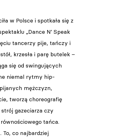
ła w Polsce i spotkała się z
pektaklu „Dance N’ Speak
ciu tancerzy pije, tańczy i
tół, krzesła i parę butelek –
ga się od swingujących
ne niemal rytmy hip-
i pijanych mężczyzn,
ie, tworzą choreografię
strój gazeciarza czy
, równościowego tańca.
 To, co najbardziej