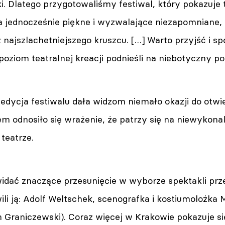
. Dlatego przygotowaliśmy festiwal, który pokazuje t
 jednocześnie piękne i wyzwalające niezapomniane, 
 najszlachetniejszego kruszcu. […] Warto przyjść i sp
oziom teatralnej kreacji podnieśli na niebotyczny po
ta edycja festiwalu dała widzom niemało okazji do otwi
 odnosiło się wrażenie, że patrzy się na niewykonal
teatrze.
 widać znaczące przesunięcie w wyborze spektakli p
li ją: Adolf Weltschek, scenografka i kostiumolożka 
 Graniczewski). Coraz więcej w Krakowie pokazuje się