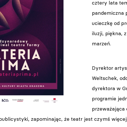
cztery lata tem
pandemiczna p
ucieczkę od p
iluzji, piękna,
marzeń.
Dyrektor artys
Weltschek, od
dyrektora w G
programie jedn
przeważająca c
publicystyki, zapominając, że teatr jest czymś więcej,