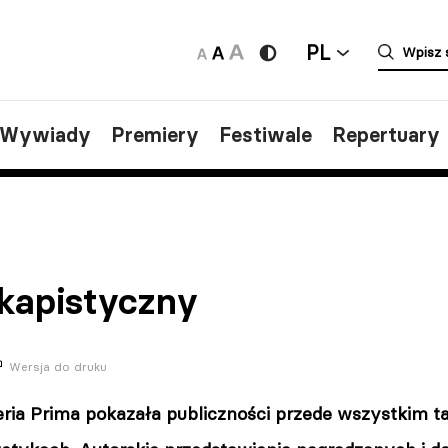
PL
/Wywiady
Premiery
Festiwale
Repertuary
skapistyczny
Wersja do druku
ria Prima pokazała publiczności przede wszystkim 