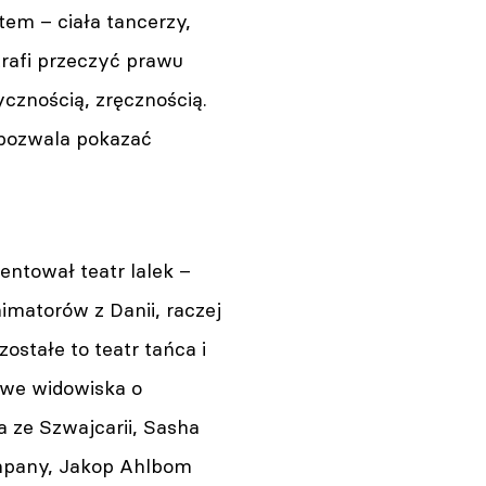
utem – ciała tancerzy,
rafi przeczyć prawu
ycznością, zręcznością.
 pozwala pokazać
entował teatr lalek –
imatorów z Danii, raczej
stałe to teatr tańca i
owe widowiska o
 ze Szwajcarii, Sasha
ompany, Jakop Ahlbom