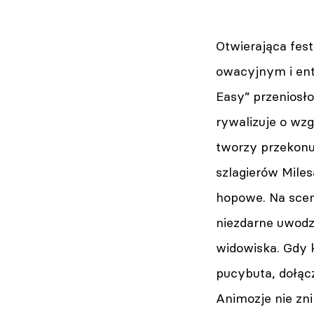
Otwierająca fest
owacyjnym i en
Easy” przeniosło
rywalizuje o wzg
tworzy przekonu
szlagierów Mile
hopowe. Na scen
niezdarne uwodz
widowiska. Gdy k
pucybuta, dołąc
Animozje nie zni