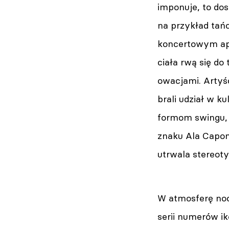
imponuje, to dos
na przykład tań
koncertowym apl
ciała rwą się do
owacjami. Artyś
brali udział w 
formom swingu, c
znaku Ala Capone
utrwala stereot
W atmosferę noc
serii numerów ik