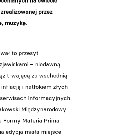
docenianych na świecie
zrealizowanej przez
ne, muzykę.
ał to przesyt
zjawiskami – niedawną
ąż trwającą za wschodnią
 inflacją i natłokiem złych
serwisach informacyjnych.
rakowski Międzynarodowy
ru Formy Materia Prima,
ia edycja miała miejsce