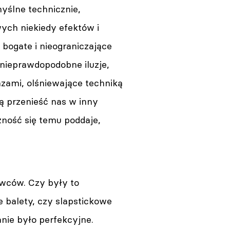
yślne technicznie,
ych niekiedy efektów i
bogate i nieograniczające
 nieprawdopodobne iluzje,
azami, olśniewające techniką
cą przenieść nas w inny
zność się temu poddaje,
awców. Czy były to
 balety, czy slapstickowe
anie było perfekcyjne.