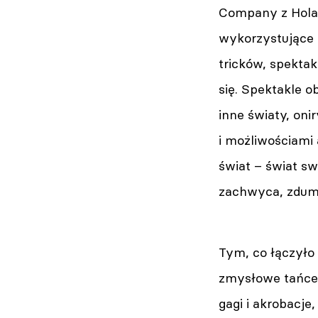
Company z Holan
wykorzystujące 
tricków, spekta
się. Spektakle o
inne światy, oni
i możliwościami 
świat – świat sw
zachwyca, zdumi
Tym, co łączyło
zmysłowe tańce 
gagi i akrobacje