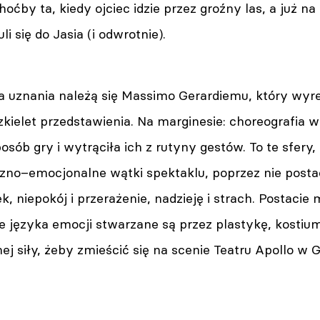
hoćby ta, kiedy ojciec idzie przez groźny las, a już n
li się do Jasia (i odwrotnie).
 uznania należą się Massimo Gerardiemu, który wyr
kielet przedstawienia. Na marginesie: choreografia 
osób gry i wytrąciła ich z rutyny gestów. To te sfery,
zno–emocjonalne wątki spektaklu, poprzez nie postac
k, niepokój i przerażenie, nadzieję i strach. Postacie
e języka emocji stwarzane są przez plastykę, kostiumy
ej siły, żeby zmieścić się na scenie Teatru Apollo w Go