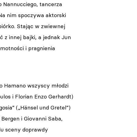
po Nannucciego, tancerza
. Na nim spoczywa aktorski
piórko. Stając w zwiewnej
z innej bajki, a jednak Jun
motności i pragnienia
iego Hamano wszyscy młodzi
os i Florian Enzo Gerhardt)
gosia” („Hänsel und Gretel”)
 Bergen i Giovanni Saba,
klu sceny doprawdy