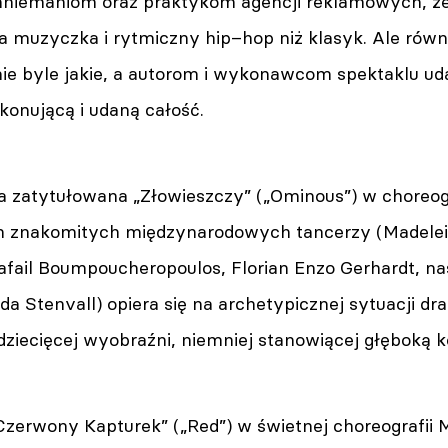
niemaniom oraz praktykom agencji reklamowych, że do
 muzyczka i rytmiczny hip–hop niż klasyk. Ale równi
nie byle jakie, a autorom i wykonawcom spektaklu uda
konującą i udaną całość.
a zatytułowana „Złowieszczy” („Ominous”) w choreog
m znakomitych międzynarodowych tancerzy (Madelei
Rafail Boumpoucheropoulos, Florian Enzo Gerhardt, 
da Stenvall) opiera się na archetypicznej sytuacji d
dziecięcej wyobraźni, niemniej stanowiącej głęboką k
Czerwony Kapturek” („Red”) w świetnej choreografii 