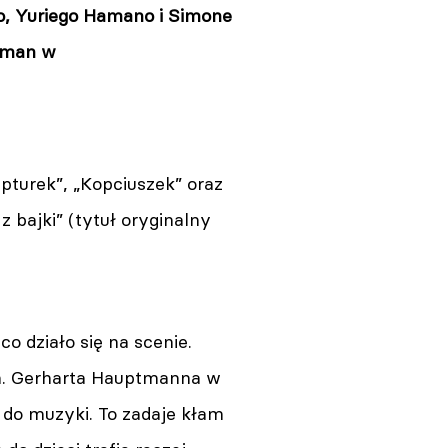
go, Yuriego Hamano i Simone
osman w
pturek”, „Kopciuszek” oraz
z bajki” (tytuł oryginalny
co działo się na scenie.
 im. Gerharta Hauptmanna w
 do muzyki. To zadaje kłam