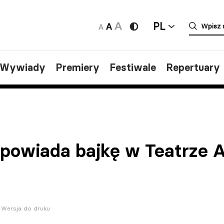
PL
/Wywiady
Premiery
Festiwale
Repertuary
opowiada bajkę w Teatrze A
Wersja do druku