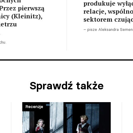
nocnych
produkuje wyłącz
Przez pierwszą
relacje, wspólno
cy (Kleinitz),
sektorem czują
ietrzu
– pisze Aleksandra Semeni
m
chu.
Sprawdź także
Recenzje