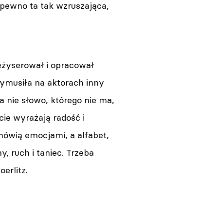
a pewno ta tak wzruszająca,
eżyserował i opracował
wymusiła na aktorach inny
 a nie słowo, którego nie ma,
ie wyrażają radość i
 mówią emocjami, a alfabet,
, ruch i taniec. Trzeba
erlitz.