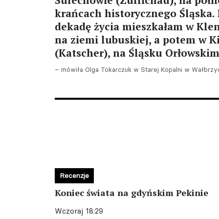
Sulechowie (Züllichau), na pół
krańcach historycznego Śląska. 
dekadę życia mieszkałam w Kleni
na ziemi lubuskiej, a potem w K
(Katscher), na Śląsku Orłowski
– mówiła Olga Tokarczuk w Starej Kopalni w Wałbrzy
Recenzje
Koniec świata na gdyńskim Pekinie
Wczoraj 18:29