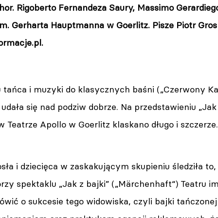
 chor. Rigoberto Fernandeza Saury, Massimo Gerardie
 im. Gerharta Hauptmanna w Goerlitz. Pisze Piotr Gr
ormacje.pl
.
u tańca i muzyki do klasycznych baśni („Czerwony Ka
) udała się nad podziw dobrze. Na przedstawieniu „Jak 
 Teatrze Apollo w Goerlitz klaskano długo i szczerze.
sła i dziecięca w zaskakującym skupieniu śledziła to, 
orzy spektaklu „Jak z bajki” („Märchenhaft“) Teatru
wić o sukcesie tego widowiska, czyli bajki tańczonej