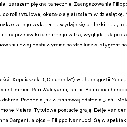
nie i zarazem piękna tanecznie. Zaangażowanie Filip
, do roli tytułowej okazało się strzałem w dziesiątkę
dnakże w jego wykonaniu wydaje się on lekki niczym 
ce naprzeciw koszmarnego wilka, wygląda jak postać 
owaniu owej bestii wymiar bardzo ludzki, stygmat sa
eści „Kopciuszek” („Cinderella”) w choreografii Yur
eine Limmer, Ruri Wakiyama, Rafail Boumpoucheropoul
zo dobrze. Podobnie jak w finałowej odsłonie „Jaś i Mał
imone Maiera. Tytułowe postacie grają: Eefje van den
nna Sargent, a ojca – Filippo Nannucci. Są w spekta