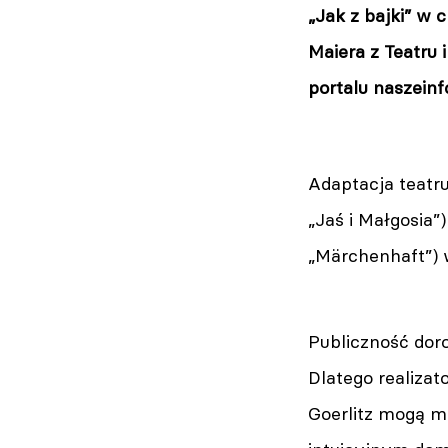
„Jak z bajki” w
Maiera z Teatru
portalu
naszeinf
Adaptacja teatr
„Jaś i Małgosia”
„Märchenhaft”) w
Publiczność doro
Dlatego realizat
Goerlitz mogą mó