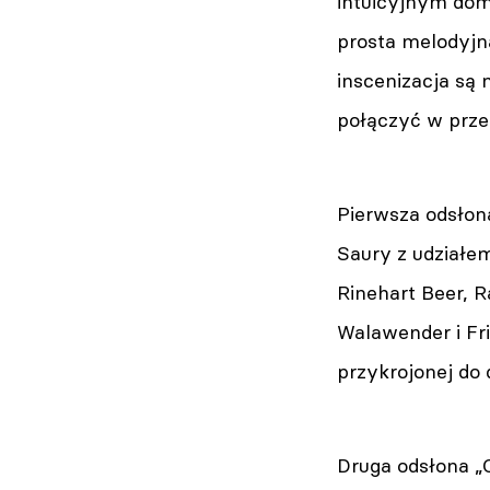
intuicyjnym dom
prosta melodyjna
inscenizacja są 
połączyć w prze
Pierwsza odsłon
Saury z udziałe
Rinehart Beer, 
Walawender i Fri
przykrojonej do 
Druga odsłona „