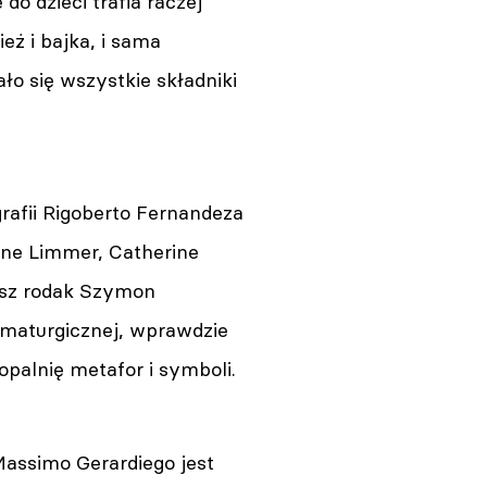
 dzieci trafia raczej
eż i bajka, i sama
ło się wszystkie składniki
rafii Rigoberto Fernandeza
ne Limmer, Catherine
nasz rodak Szymon
ramaturgicznej, wprawdzie
opalnię metafor i symboli.
Massimo Gerardiego jest