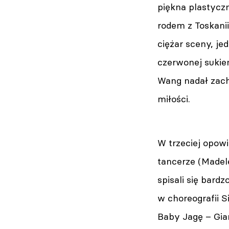
piękna plastycz
rodem z Toskanii
ciężar sceny, je
czerwonej sukien
Wang nadał zach
miłości.
W trzeciej opowi
tancerze (Madel
spisali się bard
w choreografii S
Baby Jagę – Gia