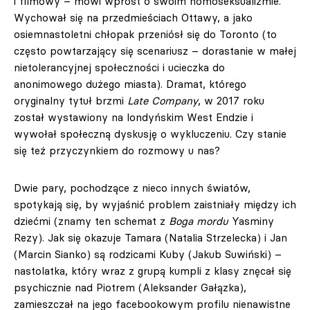
i filmowy – mówi wprost o swoim homoseksualizmie.
Wychował się na przedmieściach Ottawy, a jako
osiemnastoletni chłopak przeniósł się do Toronto (to
często powtarzający się scenariusz – dorastanie w małej
nietolerancyjnej społeczności i ucieczka do
anonimowego dużego miasta). Dramat, którego
oryginalny tytuł brzmi
Late Company
, w 2017 roku
został wystawiony na londyńskim West Endzie i
wywołał społeczną dyskusję o wykluczeniu. Czy stanie
się też przyczynkiem do rozmowy u nas?
Dwie pary, pochodzące z nieco innych światów,
spotykają się, by wyjaśnić problem zaistniały między ich
dziećmi (znamy ten schemat z
Boga mordu
Yasminy
Rezy). Jak się okazuje Tamara (Natalia Strzelecka) i Jan
(Marcin Sianko) są rodzicami Kuby (Jakub Suwiński) –
nastolatka, który wraz z grupą kumpli z klasy znęcał się
psychicznie nad Piotrem (Aleksander Gałązka),
zamieszczał na jego facebookowym profilu nienawistne