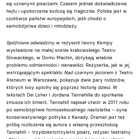
się uznanymi pisarzami. Czasem jednak doświadczenia
hejtu i upokorzenia kończą się tragicznie. Polska jest w
czołówce państw europejskich, jeśli chodzi o
samobójstwa dzieci i młodzieży.
Spóźnione odwiedziny
w reżyserii Iwony Kempy
wystawione na małej scenie krakowskiego Teatru
Słowackiego, w Domu Machin, dotykają właśnie
problemu odmienności i nienawiści. Reżyserka, jak w jej
wstrząsającym spektaklu
Nad czarnym jeziorem
z Teatru
Ateneum w Warszawie, pokazuje dwie pary rodziców,
których losy splotły się poprzez historię dzieci. W
tekstach Dei Loher i Jordana Tannahilla do spotkania
zmusza ich śmierć. Tannahill napisał utwór w 2011 roku
po samobójstwie homoseksualnego nastolatka – syna
konserwatywnego polityka z Kanady. Dramat jest też
próbą rozliczenia się autora z własną przeszłością.
Tannahill – trzydziestotrzyletni pisarz, reżyser teatralny