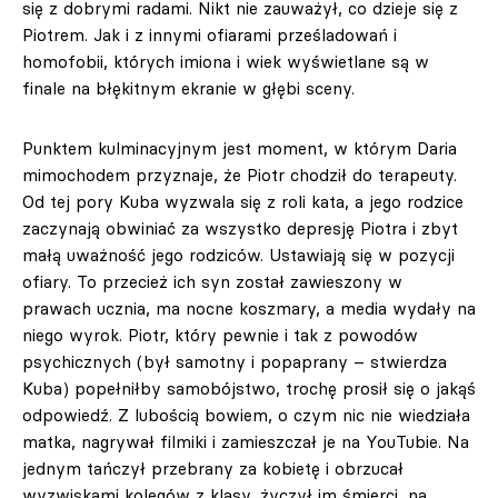
się z dobrymi radami. Nikt nie zauważył, co dzieje się z
Piotrem. Jak i z innymi ofiarami prześladowań i
homofobii, których imiona i wiek wyświetlane są w
finale na błękitnym ekranie w głębi sceny.
Punktem kulminacyjnym jest moment, w którym Daria
mimochodem przyznaje, że Piotr chodził do terapeuty.
Od tej pory Kuba wyzwala się z roli kata, a jego rodzice
zaczynają obwiniać za wszystko depresję Piotra i zbyt
małą uważność jego rodziców. Ustawiają się w pozycji
ofiary. To przecież ich syn został zawieszony w
prawach ucznia, ma nocne koszmary, a media wydały na
niego wyrok. Piotr, który pewnie i tak z powodów
psychicznych (był samotny i popaprany – stwierdza
Kuba) popełniłby samobójstwo, trochę prosił się o jakąś
odpowiedź. Z lubością bowiem, o czym nic nie wiedziała
matka, nagrywał filmiki i zamieszczał je na YouTubie. Na
jednym tańczył przebrany za kobietę i obrzucał
wyzwiskami kolegów z klasy, życzył im śmierci, na