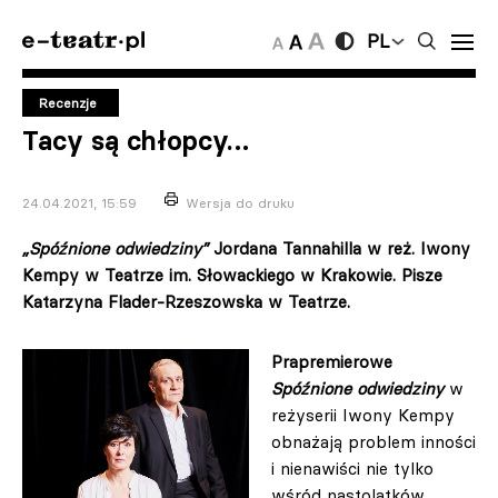
PL
Recenzje
Tacy są chłopcy…
24.04.2021, 15:59
Wersja do druku
„Spóźnione odwiedziny”
Jordana Tannahilla w reż. Iwony
Kempy w Teatrze im. Słowackiego w Krakowie. Pisze
Katarzyna Flader-Rzeszowska w Teatrze.
Prapremierowe
Spóźnione odwiedziny
w
reżyserii Iwony Kempy
obnażają problem inności
i nienawiści nie tylko
wśród nastolatków.