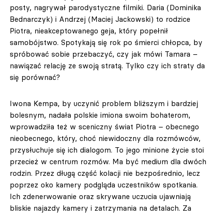
posty, nagrywał parodystyczne filmiki. Daria (Dominika
Bednarczyk) i Andrzej (Maciej Jackowski) to rodzice
Piotra, nieakceptowanego geja, który popełnił
samobójstwo. Spotykają się rok po śmierci chłopca, by
spróbować sobie przebaczyć, czy jak mówi Tamara –
nawiązać relację ze swoją stratą. Tylko czy ich straty da
się porównać?
Iwona Kempa, by uczynić problem bliższym i bardziej
bolesnym, nadała polskie imiona swoim bohaterom,
wprowadziła też w sceniczny świat Piotra – obecnego
nieobecnego, który, choć niewidoczny dla rozmówców,
przysłuchuje się ich dialogom. To jego minione życie stoi
przecież w centrum rozmów. Ma być medium dla dwóch
rodzin. Przez długą część kolacji nie bezpośrednio, lecz
poprzez oko kamery podgląda uczestników spotkania.
Ich zdenerwowanie oraz skrywane uczucia ujawniają
bliskie najazdy kamery i zatrzymania na detalach. Za