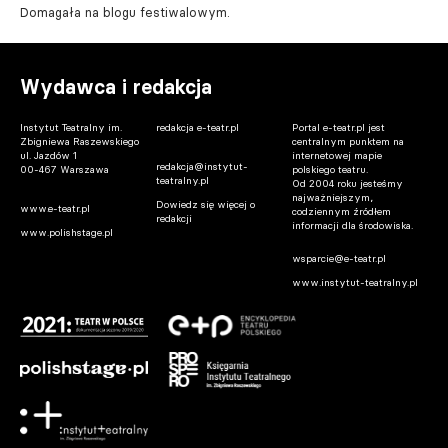
Domagała na blogu festiwalowym.
Wydawca i redakcja
Instytut Teatralny im.
redakcja e-teatr.pl
Portal e-teatr.pl jest
Zbigniewa Raszewskiego
centralnym punktem na
ul. Jazdów 1
internetowej mapie
redakcja@instytut-
00-467 Warszawa
polskiego teatru.
teatralny.pl
Od 2004 roku jesteśmy
najważniejszym,
Dowiedz się więcej o
www.e-teatr.pl
codziennym źródłem
redakcji
informacji dla środowiska.
www.polishstage.pl
wsparcie@e-teatr.pl
www.instytut-teatralny.pl