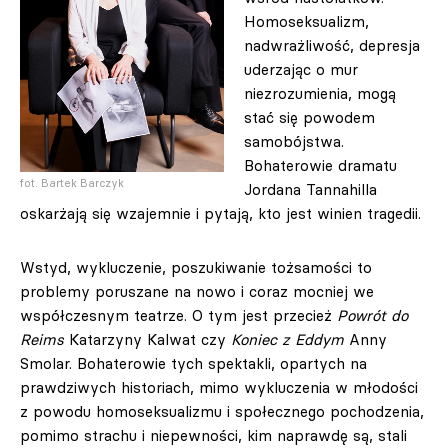
Homoseksualizm,
nadwrażliwość, depresja
uderzając o mur
niezrozumienia, mogą
stać się powodem
samobójstwa.
Bohaterowie dramatu
fot. Bartek Barczyk
Jordana Tannahilla
oskarżają się wzajemnie i pytają, kto jest winien tragedii.
Wstyd, wykluczenie, poszukiwanie tożsamości to
problemy poruszane na nowo i coraz mocniej we
współczesnym teatrze. O tym jest przecież
Powrót do
Reims
Katarzyny Kalwat czy
Koniec z Eddym
Anny
Smolar. Bohaterowie tych spektakli, opartych na
prawdziwych historiach, mimo wykluczenia w młodości
z powodu homoseksualizmu i społecznego pochodzenia,
pomimo strachu i niepewności, kim naprawdę są, stali