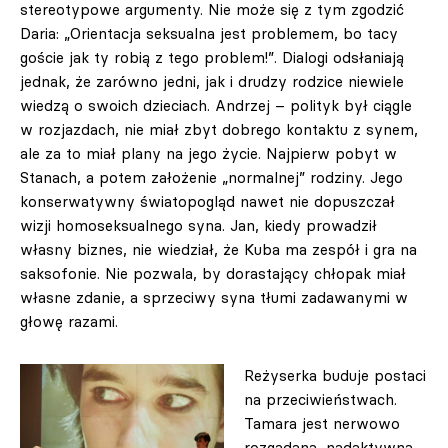
stereotypowe argumenty. Nie może się z tym zgodzić
Daria: „Orientacja seksualna jest problemem, bo tacy
goście jak ty robią z tego problem!”. Dialogi odsłaniają
jednak, że zarówno jedni, jak i drudzy rodzice niewiele
wiedzą o swoich dzieciach. Andrzej – polityk był ciągle
w rozjazdach, nie miał zbyt dobrego kontaktu z synem,
ale za to miał plany na jego życie. Najpierw pobyt w
Stanach, a potem założenie „normalnej” rodziny. Jego
konserwatywny światopogląd nawet nie dopuszczał
wizji homoseksualnego syna. Jan, kiedy prowadził
własny biznes, nie wiedział, że Kuba ma zespół i gra na
saksofonie. Nie pozwala, by dorastający chłopak miał
własne zdanie, a sprzeciwy syna tłumi zadawanymi w
głowę razami.
Reżyserka buduje postaci
na przeciwieństwach.
Tamara jest nerwowo
rozgadana, nadaktywna,