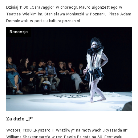
Dzisiaj 11:00
„Caravaggio” w choreogr. Mauro Bigonzettiego w
Teatrze Wielkim im. Stanisława Moniuszki w Poznaniu. Pisze Adam
Domalewski w portalu kultura.poznan.pl.
Recenzje
Za dużo „P”
Wczoraj 11:00
„Ryszard III Wrażliwy” na motywach „Ryszarda III”
Williama Shakespeare'a w reż. Pawła Palcata na 30. Festiwalu