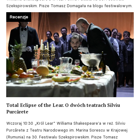
Szekspirowskim. Pisze Tomasz Domagała na blogu festiwalowym.
Recenzje
Total Eclipse of the Lear. O dwóch teatrach Silviu
Purcărete
Wczoraj 10:30
„Król Lear” Williama Shakespeare'a w reż. Silviu
Purcărete z Teatru Narodowego im. Marina Sorescu w Krajowej
(Rumunia) na 30. Festiwalu Szekspirowskim. Pisze Tomasz