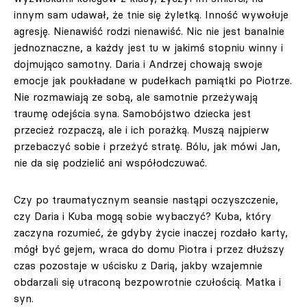
innym sam udawał, że tnie się żyletką. Inność wywołuje
agresję. Nienawiść rodzi nienawiść. Nic nie jest banalnie
jednoznaczne, a każdy jest tu w jakimś stopniu winny i
dojmująco samotny. Daria i Andrzej chowają swoje
emocje jak poukładane w pudełkach pamiątki po Piotrze.
Nie rozmawiają ze sobą, ale samotnie przeżywają
traumę odejścia syna. Samobójstwo dziecka jest
przecież rozpaczą, ale i ich porażką. Muszą najpierw
przebaczyć sobie i przeżyć stratę. Bólu, jak mówi Jan,
nie da się podzielić ani współodczuwać.
Czy po traumatycznym seansie nastąpi oczyszczenie,
czy Daria i Kuba mogą sobie wybaczyć? Kuba, który
zaczyna rozumieć, że gdyby życie inaczej rozdało karty,
mógł być gejem, wraca do domu Piotra i przez dłuższy
czas pozostaje w uścisku z Darią, jakby wzajemnie
obdarzali się utraconą bezpowrotnie czułością. Matka i
syn.