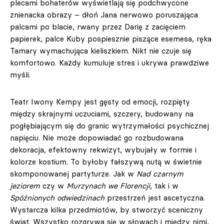
plecami bohaterów wyświetlają się podchwycone
znienacka obrazy – dłoń Jana nerwowo poruszająca
palcami po blacie, rwany przez Darię z zacięciem
papierek, palce Kuby pospiesznie piszące esemesa, ręka
Tamary wymachująca kieliszkiem. Nikt nie czuje się
komfortowo. Każdy kumuluje stres i ukrywa prawdziwe
myśli.
Teatr Iwony Kempy jest gęsty od emocji, rozpięty
między skrajnymi uczuciami, szczery, budowany na
pogłębiającym się do granic wytrzymałości psychicznej
napięciu. Nie może dopowiadać go rozbudowana
dekoracja, efektowny rekwizyt, wybujały w formie i
kolorze kostium. To byłoby fałszywą nutą w świetnie
skomponowanej partyturze. Jak w
Nad czarnym
jeziorem
czy w
Murzynach we Florencji
, tak i w
Spóźnionych odwiedzinach
przestrzeń jest ascetyczna.
Wystarcza kilka przedmiotów, by stworzyć sceniczny
świat. Wszystko rozgrywa się w słowach i między nimi,