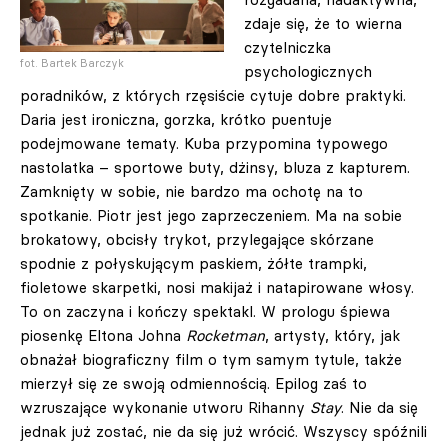
zdaje się, że to wierna
czytelniczka
fot. Bartek Barczyk
psychologicznych
poradników, z których rzęsiście cytuje dobre praktyki.
Daria jest ironiczna, gorzka, krótko puentuje
podejmowane tematy. Kuba przypomina typowego
nastolatka – sportowe buty, dżinsy, bluza z kapturem.
Zamknięty w sobie, nie bardzo ma ochotę na to
spotkanie. Piotr jest jego zaprzeczeniem. Ma na sobie
brokatowy, obcisły trykot, przylegające skórzane
spodnie z połyskującym paskiem, żółte trampki,
fioletowe skarpetki, nosi makijaż i natapirowane włosy.
To on zaczyna i kończy spektakl. W prologu śpiewa
piosenkę Eltona Johna
Rocketman
, artysty, który, jak
obnażał biograficzny film o tym samym tytule, także
mierzył się ze swoją odmiennością. Epilog zaś to
wzruszające wykonanie utworu Rihanny
Stay
. Nie da się
jednak już zostać, nie da się już wrócić. Wszyscy spóźnili