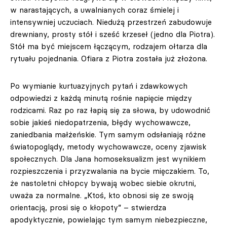
w narastających, a uwalnianych coraz śmielej i
intensywniej uczuciach. Niedużą przestrzeń zabudowuje
drewniany, prosty stół i sześć krzeseł (jedno dla Piotra).
Stół ma być miejscem łączącym, rodzajem ołtarza dla
rytuału pojednania. Ofiara z Piotra została już złożona.
Po wymianie kurtuazyjnych pytań i zdawkowych
odpowiedzi z każdą minutą rośnie napięcie między
rodzicami. Raz po raz łapią się za słowa, by udowodnić
sobie jakieś niedopatrzenia, błędy wychowawcze,
zaniedbania małżeńskie. Tym samym odsłaniają różne
światopoglądy, metody wychowawcze, oceny zjawisk
społecznych. Dla Jana homoseksualizm jest wynikiem
rozpieszczenia i przyzwalania na bycie mięczakiem. To,
że nastoletni chłopcy bywają wobec siebie okrutni,
uważa za normalne. „Ktoś, kto obnosi się ze swoją
orientacją, prosi się o kłopoty” – stwierdza
apodyktycznie, powielając tym samym niebezpieczne,