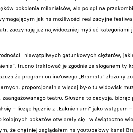
lęków pokolenia milenialsów, ale poległ na przekom
ymagającym jak na możliwości realizacyjne festiwalu
atr, zaczynają już najwidoczniej myśleć kategoriami j
rodności i niewątpliwych gatunkowych ciężarów, jaki
ienia”, trudno traktować je zgodnie ze sloganem tylko 
zcza że program online’owego „Bramatu” złożony zost
larnych, proporcjonalnie więcej było tu widowisk mu
zaangażowanego teatru. Słuszna to decyzja, biorąc 
 się – licząc łącznie z „Łaknieniami” jako wstępem –
 kolejnych pokazów otwierały się i w świąteczne wie
tym, że chętniej zaglądałem na youtube’owy kanał Br