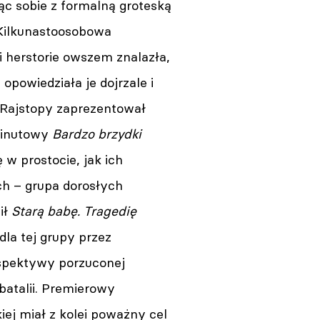
ąc sobie z formalną groteską
 Kilkunastoosobowa
 herstorie owszem znalazła,
 opowiedziała je dojrzale i
r Rajstopy zaprezentował
minutowy
Bardzo brzydki
 w prostocie, jak ich
ch – grupa dorosłych
ił
Starą babę. Tragedię
dla tej grupy przez
rspektywy porzuconej
batalii. Premierowy
iej miał z kolei poważny cel