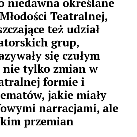
do niedawna określane
 Młodości Teatralnej,
zczające też udział
atorskich grup,
azywały się czułym
 nie tylko zmian w
atralnej formie i
tematów, jakie miały
owymi narracjami, ale
tkim przemian