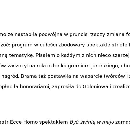
mo że nastąpiła podwójna w gruncie rzeczy zmiana fo
czuć: program w całości zbudowały spektakle stricte
zną tematykę. Pisałem o każdym z nich nieco szerzej
ów zaszczytna rola członka gremium jurorskiego, ch
nagród. Brama też postawiła na wsparcie twórców i 
płaciła honorariami, zaprosiła do Goleniowa i zrealiz
i Teatr Ecce Homo spektaklem
Być świnią w maju
zamac