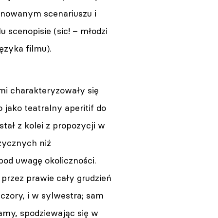
binowanym scenariuszu i
 scenopisie (sic! – młodzi
ęzyka filmu).
mi charakteryzowały się
jako teatralny aperitif do
ał z kolei z propozycji w
zycznych niż
pod uwagę okoliczności.
 przez prawie cały grudzień
czory, i w sylwestra; sam
amy, spodziewając się w