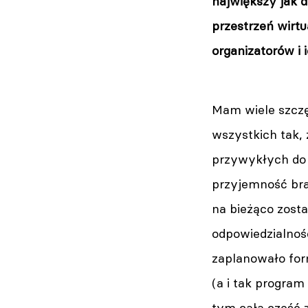
największy jak 
przestrzeń wirtu
organizatorów i i
Mam wiele szczęś
wszystkich tak, 
przywykłych do 
przyjemność bra
na bieżąco zost
odpowiedzialnoś
zaplanowało for
(a i tak program
tym cała część 