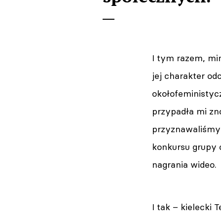
I tym razem, mi
jej charakter od
okołofeministyc
przypadła mi zn
przyznawaliśmy 
konkursu grupy o
nagrania wideo.
I tak – kieleck