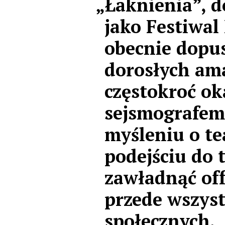
„Łaknienia”, 
jako Festiwal
obecnie dopus
dorosłych am
częstokroć ok
sejsmografem
myśleniu o te
podejściu do 
zawładnąć off
przede wszys
społecznych.