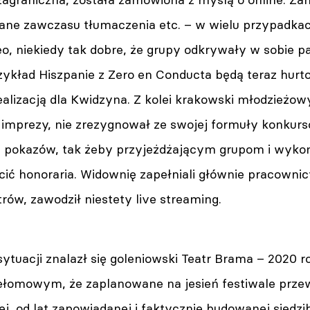
ane zawczasu tłumaczenia etc. – w wielu przypadkac
, niekiedy tak dobre, że grupy odkrywały w sobie pa
rzykład Hiszpanie z Zero en Conducta będą teraz hur
ealizacją dla Kwidzyna. Z kolei krakowski młodzieżo
imprezy, nie zrezygnował ze swojej formuły konkurso
u pokazów, tak żeby przyjeżdżającym grupom i wyk
ć honoraria. Widownię zapełniali głównie pracownicy 
rów, zawodził niestety live streaming.
 sytuacji znalazł się goleniowski Teatr Brama – 2020
zełomowym, że zaplanowane na jesień festiwale prze
j, od lat zapowiadanej i faktycznie budowanej siedzi