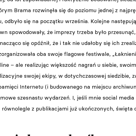
tórym Brama rozwinęła się do poziomu jednej z najprę
ju, odbyło się na początku września. Kolejne następują
wn spowodowały, że imprezy trzeba było przesunąć
znacząco się opóźnił, że i tak nie udałoby się ich zrea
rganizowała oba swoje flagowe festiwale, „Łaknienia
line – ale realizując większość nagrań u siebie, swoi
lizacyjne swojej ekipy, w dotychczasowej siedzibie, z
pamięci Internetu (i budowanego na miejscu archiwu
lmowe szesnastu wydarzeń. I, jeśli mnie social media 
 równolegle z publikacjami już ukończonych, święta c