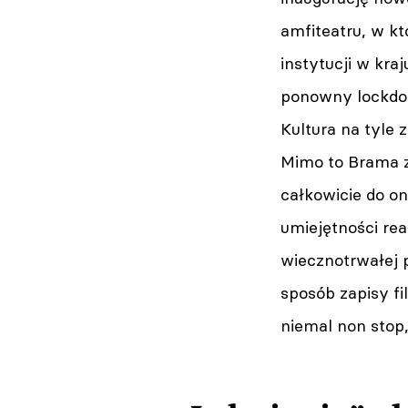
amfiteatru, w k
instytucji w kra
ponowny lockdo
Kultura na tyle 
Mimo to Brama zo
całkowicie do on
umiejętności rea
wiecznotrwałej 
sposób zapisy fi
niemal non stop,