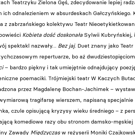
zach Teatrzyku Zielona Gęś, zdecydowanie lepiej radz
m ich odnalezieniem w absurdeskach Gałczyńskiego.
a z zabrzańskiego kolektywu Teatr Nieoetykietkowani
 powieści
Kobieta dość doskonała
Sylwii Kubryńskiej, i
wój spektakl nazwały…
Bez jaj
. Duet znany jako Teat
tychczasowym repertuarze, bo aż dwudziestopięcio
ci
– bardzo piękny i tak umiejętnie odnajdujący poezję
eniczne poemaciki. Trójmiejski teatr W Kaczych Buta
dzona przez Magdalenę Bochan-Jachimek – wystaw
wymiarową tragifarsę wierszem, napisaną specjalnie 
a, czule opisującą kryzysy wieku średniego – z pe
zdającą komediowe razy obu stronom damsko-męskiej 
iny Zawady
Międzyczas
w reżyserii Moniki Czajkowsk