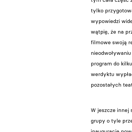
tylko przygotow
wypowiedzi wideo
wątpię, że na p
filmowe swoją r
nieodwoływaniu 
program do kilk
werdyktu wypłaci
pozostałych teat
W jeszcze innej
grupy o tyle pr
inaugurację nowe