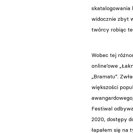
skatalogowania 
widocznie zbyt w
twórcy robiąc te
Wobec tej różno
online’owe „Łakn
„Bramatu”. Zwłas
większości popu
awangardowego, 
Festiwal odbywał
2020, dostępy do
łapałem się na 