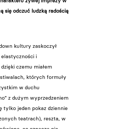
charakteru żywej imprezy w
ą się odczuć ludzką radością
kdown kultury zaskoczył
 elastyczności i
, dzięki czemu miałem
stiwalach, których formuły
zystkim w duchu
nimo” z dużym wyprzedzeniem
tylko jeden pokaz dziennie
zonych teatrach), reszta, w
mówiona, co oznacza nie