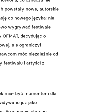
h powstały nowe, autorskie
sję do nowego języka; nie
towo wygrywać festiwale
wy OFMAT, decydując o
wej, ale ograniczył
onawcom móc niezależnie od
festiwalu i artyści z
 rok miał być momentem dla
widywano już jako
by. Pożegnanie starego