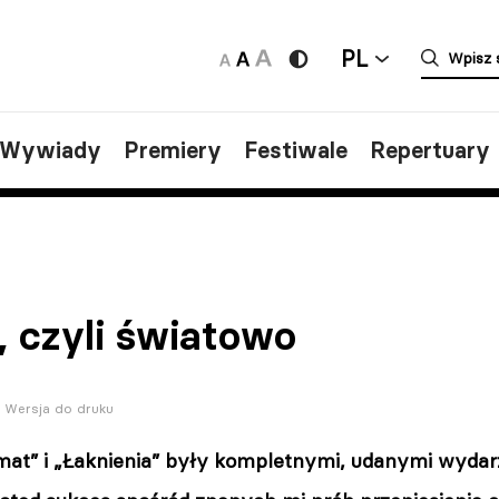
PL
/Wywiady
Premiery
Festiwale
Repertuary
, czyli światowo
Wersja do druku
mat” i „Łaknienia” były kompletnymi, udanymi wydar