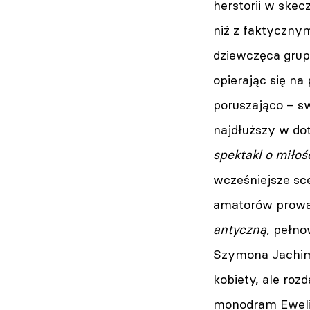
herstorii w skec
niż z faktyczny
dziewczęca grup
opierając się na
poruszająco – s
najdłuższy w do
spektakl o miłoś
wcześniejsze sc
amatorów prowa
antyczną
, pełno
Szymona Jachimk
kobiety, ale ro
monodram Ewel