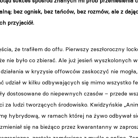
dotąd sukces spośród znanych mi prób przeniesienia 
alną; bez ognisk, bez tańców, bez rozmów, ale z dając
ch przyjaciół.
cia, że trafiłem do offu. Pierwszy zeszłoroczny loc
że nie było co zbierać. Ale już jesień wyszkolonych w
działania w kryzysie offowców zaskoczyć nie mogła
ć udział w kilku odbywających się mimo wszystko fe
ały dostosowane do niepewnych czasów – przede ws
ci za ludzi tworzących środowisko. Kwidzyńskie „A
mę hybrydową, w ramach której na żywo odbywał się 
 zmieniał się na bieżąco przez kwarantanny w zapros
zagraniczna, została zamówiona z myślą o online. Za