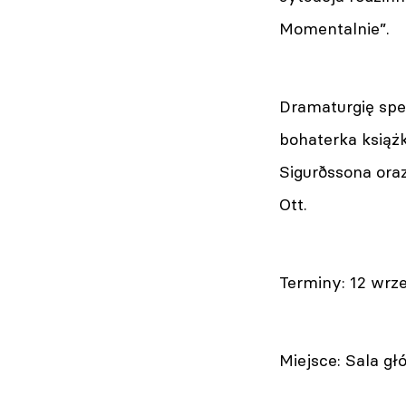
Momentalnie”.
Dramaturgię spe
bohaterka książk
Sigurðssona ora
Ott.
Terminy: 12 wrze
Miejsce: Sala g