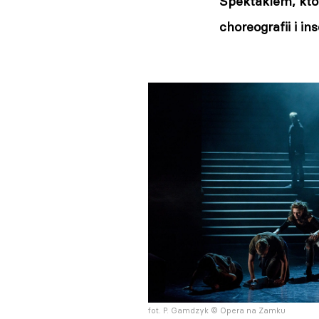
Spektaklem, któr
choreografii i i
fot. P. Gamdzyk © Opera na Zamku