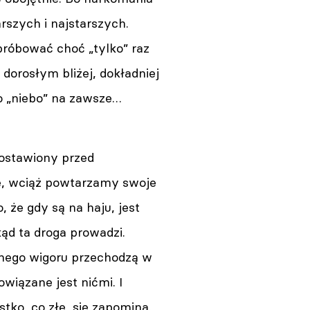
arszych i najstarszych.
próbować choć „tylko” raz
dorosłym bliżej, dokładniej
to „niebo” na zawsze…
ostawiony przed
e, wciąż powtarzamy swoje
 że gdy są na haju, jest
ąd ta droga prowadzi.
ełnego wigoru przechodzą w
wiązane jest nićmi. I
stko, co złe, się zapomina.