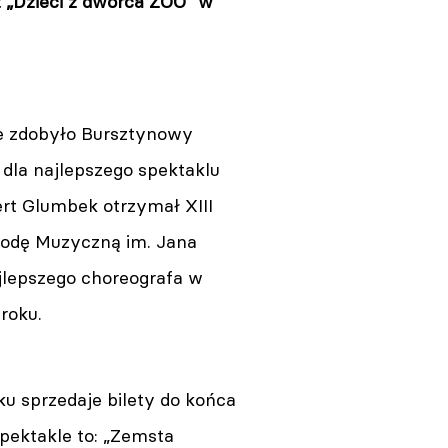
t „Dzieci z dworca ZOO” w
e zdobyło Bursztynowy
 dla najlepszego spektaklu
ert Glumbek otrzymał XIII
rodę Muzyczną im. Jana
jlepszego choreografa w
roku.
u sprzedaje bilety do końca
spektakle to: „Zemsta