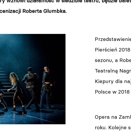
y wznowi działalność w siedzibie teatru, będzie bale
nscenizacji Roberta Glumbka.
Przedstawieni
Pierścień 2018
sezonu, a Rob
Teatralną Nag
Kiepury dla na
Polsce w 2018 
Opera na Zamk
roku. Kolejne 