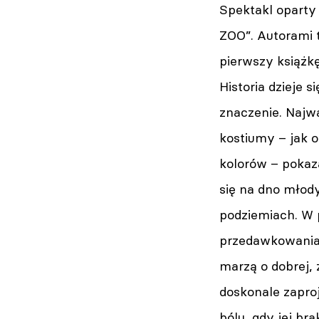
Spektakl oparty
ZOO”. Autorami t
pierwszy książk
Historia dzieje 
znaczenie. Najwa
kostiumy – jak 
kolorów – pokaza
się na dno młod
podziemiach. W 
przedawkowania, 
marzą o dobrej, 
doskonale zaproj
bólu, gdy jej br