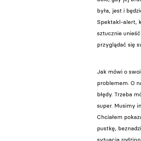
była, jest i będz
Spektakl-alert, 
sztucznie unieść
przyglądać się 
Jak mówi o swoi
problemem. O na
błędy. Trzeba mó
super. Musimy i
Chciałem pokazać
pustkę, beznadzi
sytuacja rodzinn