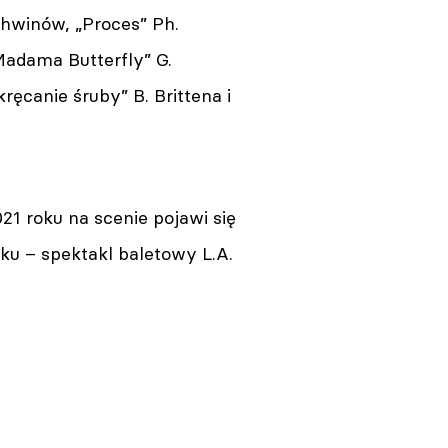
rshwinów, „Proces” Ph.
„Madama Butterfly” G.
ręcanie śruby” B. Brittena i
1 roku na scenie pojawi się
oku – spektakl baletowy L.A.