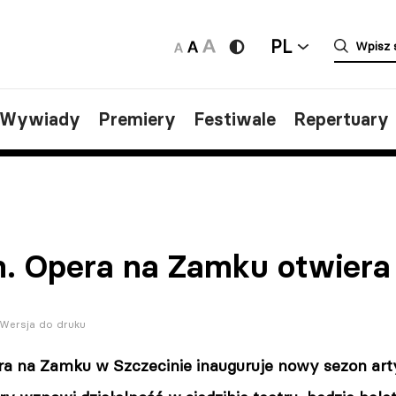
PL
/Wywiady
Premiery
Festiwale
Repertuary
n. Opera na Zamku otwiera
Wersja do druku
ra na Zamku w Szczecinie inauguruje nowy sezon ar