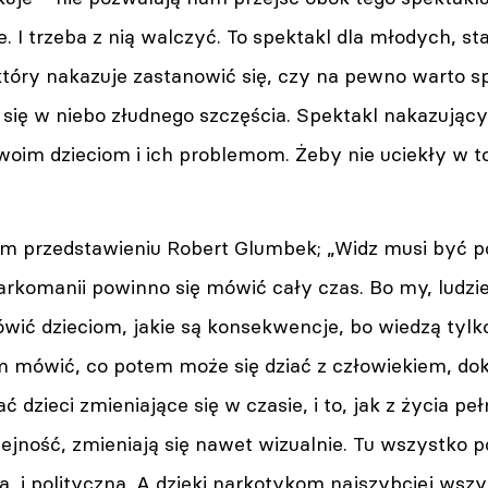
ie. I trzeba z nią walczyć. To spektakl dla młodych, st
który nakazuje zastanowić się, czy na pewno warto s
 się w niebo złudnego szczęścia. Spektakl nakazujący 
swoim dzieciom i ich problemom. Żeby nie uciekły w 
m przedstawieniu Robert Glumbek; „Widz musi być p
rkomanii powinno się mówić cały czas. Bo my, ludzi
wić dzieciom, jakie są konsekwencje, bo wiedzą tylko,
m mówić, co potem może się dziać z człowiekiem, dok
 dzieci zmieniające się w czasie, i to, jak z życia p
ejność, zmieniają się nawet wizualnie. Tu wszystko po
a, i polityczna. A dzięki narkotykom najszybciej wszy