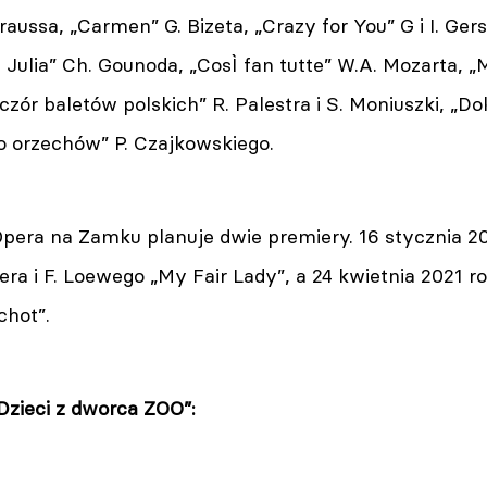
traussa, „Carmen” G. Bizeta, „Crazy for You” G i I. Ge
 Julia” Ch. Gounoda, „CosÌ fan tutte” W.A. Mozarta, 
czór baletów polskich” R. Palestra i S. Moniuszki, „Dok
o orzechów” P. Czajkowskiego.
pera na Zamku planuje dwie premiery. 16 stycznia 202
era i F. Loewego „My Fair Lady”, a 24 kwietnia 2021 r
chot”.
Dzieci z dworca ZOO”: