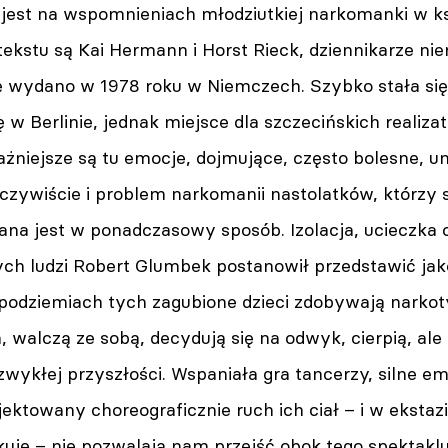
 jest na wspomnieniach młodziutkiej narkomanki w ks
ekstu są Kai Hermann i Horst Rieck, dziennikarze nie
ę wydano w 1978 roku w Niemczech. Szybko stała si
się w Berlinie, jednak miejsce dla szczecińskich reali
żniejsze są tu emocje, dojmujące, często bolesne, un
oczywiście i problem narkomanii nastolatków, którzy
na jest w ponadczasowy sposób. Izolacja, ucieczka o
ych ludzi Robert Glumbek postanowił przedstawić ja
podziemiach tych zagubione dzieci zdobywają narkoty
walczą ze sobą, decydują się na odwyk, cierpią, ale 
zwykłej przyszłości. Wspaniała gra tancerzy, silne e
ektowany choreograficznie ruch ich ciał – i w ekstazi
akuje – nie pozwalają nam przejść obok tego spektakl