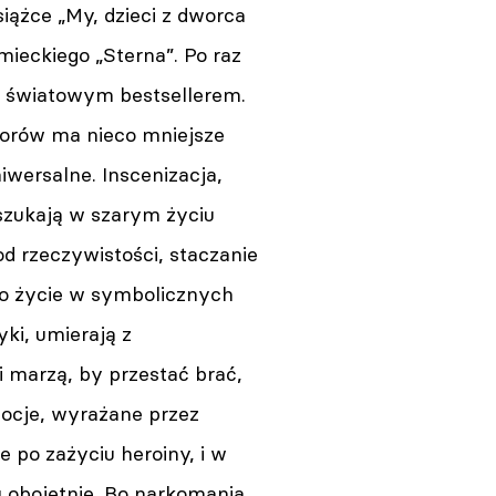
iążce „My, dzieci z dworca
mieckiego „Sterna”. Po raz
ę światowym bestsellerem.
zatorów ma nieco mniejsze
iwersalne. Inscenizacja,
 szukają w szarym życiu
d rzeczywistości, staczanie
ko życie w symbolicznych
ki, umierają z
i marzą, by przestać brać,
mocje, wyrażane przez
e po zażyciu heroiny, i w
u obojętnie. Bo narkomania