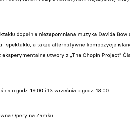
ktaklu dopełnia niezapomniana muzyka Davida Bowieg
i i spektaklu, a także alternatywne kompozycje islan
z eksperymentalne utwory z „The Chopin Project” Ólaf
śnia o godz. 19.00 i 13 września o godz. 18.00
łówna Opery na Zamku