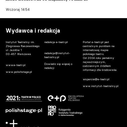
Wczoraj 14:54
Wydawca i redakcja
Instytut Teatralny im.
redakcja e-teatr.pl
Portal e-teatr.pl jest
Zbigniewa Raszewskiego
centralnym punktem na
ul. Jazdów 1
internetowej mapie
redakcja@instytut-
00-467 Warszawa
polskiego teatru.
teatralny.pl
Od 2004 roku jesteśmy
najważniejszym,
Dowiedz się więcej o
www.e-teatr.pl
codziennym źródłem
redakcji
informacji dla środowiska.
www.polishstage.pl
wsparcie@e-teatr.pl
www.instytut-teatralny.pl