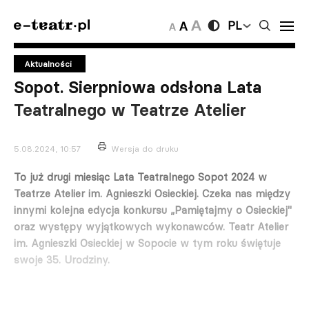
PL
Aktualności
Sopot. Sierpniowa odsłona Lata
Teatralnego w Teatrze Atelier
5.08.2024, 10:57
Wersja do druku
To już drugi miesiąc Lata Teatralnego Sopot 2024 w
Teatrze Atelier im. Agnieszki Osieckiej. Czeka nas między
innymi kolejna edycja konkursu „Pamiętajmy o Osieckiej"
oraz występy wyjątkowych wykonawców. Teatr Atelier
im. Agnieszki Osieckiej w Sopocie w tym roku świętuje
swoje 35. Urodziny.