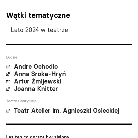
Wątki tematyczne
Lato 2024 w teatrze
Ludzie
Andre Ochodlo
Anna Sroka-Hryń
Artur Żmijewski
Joanna Knitter
Teatry i instytucje
Teatr Atelier im. Agnieszki Osieckiej
Las ten co gorsza był zielony