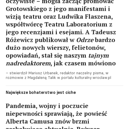
oczywiste – mogła zacząć promować
Grotowskiego z jego manifestami i
wizją teatru oraz Ludwika Flaszena,
współtwórcę Teatru Laboratorium z
jego recenzjami i esejami. A Tadeusz
Różewicz publikował w
Odrze
bardzo
dużo nowych wierszy, felietonów,
opowiadań, stał się naszym
tajnym
nadredaktorem
, jak czasem mówiono
– stwierdził Mariusz Urbanek, redaktor naczelny pisma, w
rozmowie z Magdaleną Talik w portalu kulturalny.wroclaw.pl
Największe bohaterstwo jest ciche
Pandemia, wojny i poczucie
niepewności sprawiają, że powieść
Alberta Camusa znów brzmi