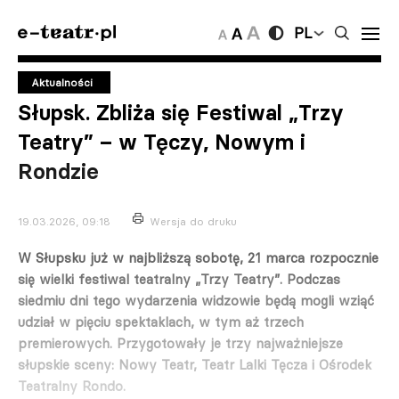
PL
Aktualności
Słupsk. Zbliża się Festiwal „Trzy
Teatry” – w Tęczy, Nowym i
Rondzie
19.03.2026, 09:18
Wersja do druku
W Słupsku już w najbliższą sobotę, 21 marca rozpocznie
się wielki festiwal teatralny „Trzy Teatry”. Podczas
siedmiu dni tego wydarzenia widzowie będą mogli wziąć
udział w pięciu spektaklach, w tym aż trzech
premierowych. Przygotowały je trzy najważniejsze
słupskie sceny: Nowy Teatr, Teatr Lalki Tęcza i Ośrodek
Teatralny Rondo.