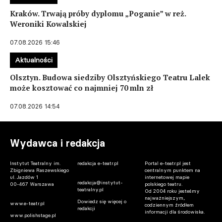
Kraków. Trwają próby dyplomu „Poganie” w reż.
Weroniki Kowalskiej
07.08.2026 15:46
Aktualności
Olsztyn. Budowa siedziby Olsztyńskiego Teatru Lalek
może kosztować co najmniej 70 mln zł
07.08.2026 14:54
Wydawca i redakcja
Instytut Teatralny im.
redakcja e-teatr.pl
Portal e-teatr.pl jest
Zbigniewa Raszewskiego
centralnym punktem na
ul. Jazdów 1
internetowej mapie
redakcja@instytut-
00-467 Warszawa
polskiego teatru.
teatralny.pl
Od 2004 roku jesteśmy
najważniejszym,
Dowiedz się więcej o
www.e-teatr.pl
codziennym źródłem
redakcji
informacji dla środowiska.
www.polishstage.pl