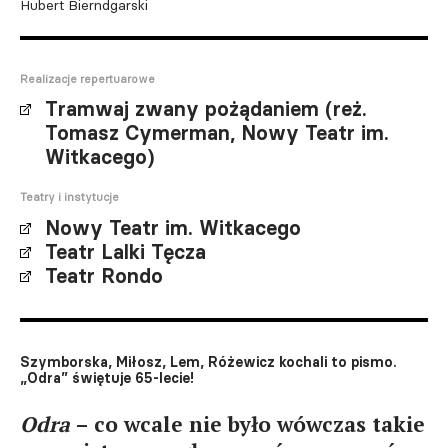
Hubert Bierndgarski
Realizacje repertuarowe
Tramwaj zwany pożądaniem (reż.
Tomasz Cymerman, Nowy Teatr im.
Witkacego)
Teatry i instytucje
Nowy Teatr im. Witkacego
Teatr Lalki Tęcza
Teatr Rondo
Szymborska, Miłosz, Lem, Różewicz kochali to pismo.
„Odra” świętuje 65-lecie!
Odra
– co wcale nie było wówczas takie