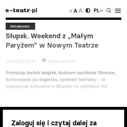
PL
Aktualności
Słupsk. Weekend z „Małym
Paryżem” w Nowym Teatrze
14.01.2025, 09:09
Wersja do druku
Promocja dwóch książek, klubowe spotkanie filmowe,
konwersacje po angielsku, spektakl teatralny - to
propozycje kulturalne w Słupsku na najbliższe dni.
Zaloguj się i czytaj dalej za