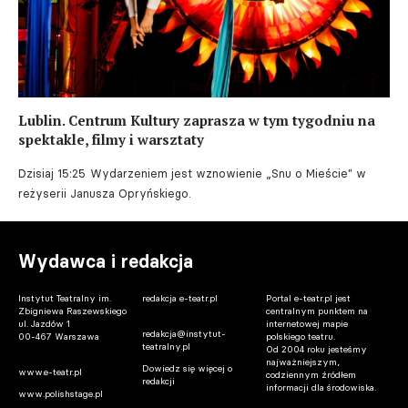
Lublin. Centrum Kultury zaprasza w tym tygodniu na
spektakle, filmy i warsztaty
Dzisiaj 15:25
Wydarzeniem jest wznowienie „Snu o Mieście" w
reżyserii Janusza Opryńskiego.
Wydawca i redakcja
Instytut Teatralny im.
redakcja e-teatr.pl
Portal e-teatr.pl jest
Zbigniewa Raszewskiego
centralnym punktem na
ul. Jazdów 1
internetowej mapie
redakcja@instytut-
00-467 Warszawa
polskiego teatru.
teatralny.pl
Od 2004 roku jesteśmy
najważniejszym,
Dowiedz się więcej o
www.e-teatr.pl
codziennym źródłem
redakcji
informacji dla środowiska.
www.polishstage.pl