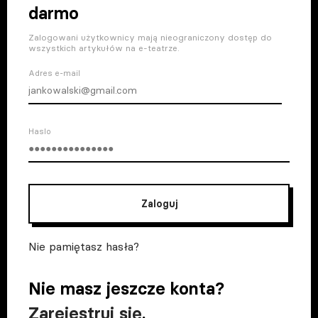
darmo
Zalogowani użytkownicy mają nieograniczony dostęp do
wszystkich artykułów na e-teatrze.
Adres e-mail
Haslo
Zaloguj
Nie pamiętasz hasła?
Nie masz jeszcze konta?
Zarejestruj się
.