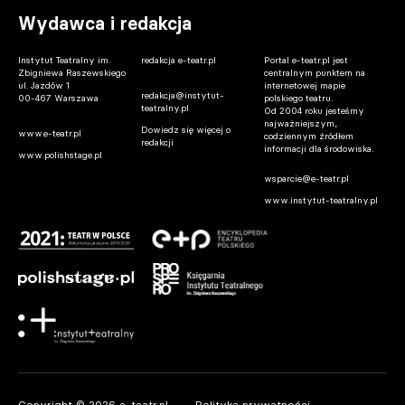
Wydawca i redakcja
Instytut Teatralny im.
redakcja e-teatr.pl
Portal e-teatr.pl jest
Zbigniewa Raszewskiego
centralnym punktem na
ul. Jazdów 1
internetowej mapie
redakcja@instytut-
00-467 Warszawa
polskiego teatru.
teatralny.pl
Od 2004 roku jesteśmy
najważniejszym,
Dowiedz się więcej o
www.e-teatr.pl
codziennym źródłem
redakcji
informacji dla środowiska.
www.polishstage.pl
wsparcie@e-teatr.pl
www.instytut-teatralny.pl
Copyright © 2026 e-teatr.pl
Polityka prywatności