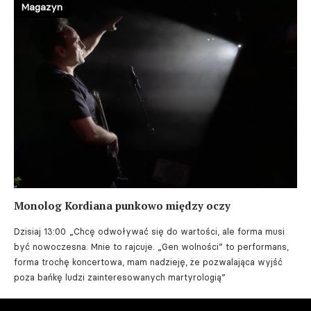
Magazyn
Monolog Kordiana punkowo między oczy
Dzisiaj 13:00
„Chcę odwoływać się do wartości, ale forma musi
być nowoczesna. Mnie to rajcuje. „Gen wolności” to performans,
forma trochę koncertowa, mam nadzieję, że pozwalająca wyjść
poza bańkę ludzi zainteresowanych martyrologią”