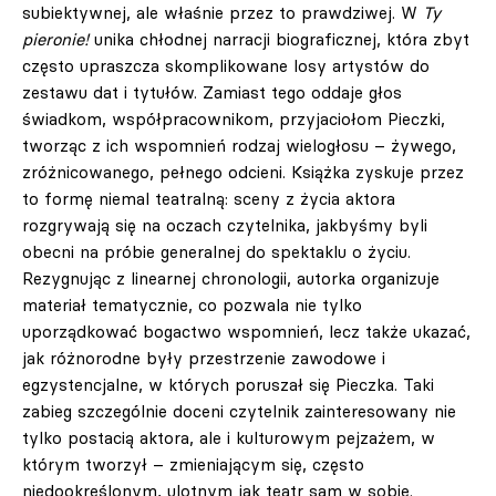
subiektywnej, ale właśnie przez to prawdziwej. W
Ty
pieronie!
unika chłodnej narracji biograficznej, która zbyt
często upraszcza skomplikowane losy artystów do
zestawu dat i tytułów. Zamiast tego oddaje głos
świadkom, współpracownikom, przyjaciołom Pieczki,
tworząc z ich wspomnień rodzaj wielogłosu – żywego,
zróżnicowanego, pełnego odcieni. Książka zyskuje przez
to formę niemal teatralną: sceny z życia aktora
rozgrywają się na oczach czytelnika, jakbyśmy byli
obecni na próbie generalnej do spektaklu o życiu.
Rezygnując z linearnej chronologii, autorka organizuje
materiał tematycznie, co pozwala nie tylko
uporządkować bogactwo wspomnień, lecz także ukazać,
jak różnorodne były przestrzenie zawodowe i
egzystencjalne, w których poruszał się Pieczka. Taki
zabieg szczególnie doceni czytelnik zainteresowany nie
tylko postacią aktora, ale i kulturowym pejzażem, w
którym tworzył – zmieniającym się, często
niedookreślonym, ulotnym jak teatr sam w sobie.