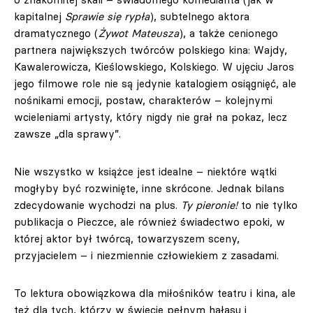
kapitalnej
Sprawie się rypła
), subtelnego aktora
dramatycznego (
Żywot Mateusza
), a także cenionego
partnera największych twórców polskiego kina: Wajdy,
Kawalerowicza, Kieślowskiego, Kolskiego. W ujęciu Jaros
jego filmowe role nie są jedynie katalogiem osiągnięć, ale
nośnikami emocji, postaw, charakterów – kolejnymi
wcieleniami artysty, który nigdy nie grał na pokaz, lecz
zawsze „dla sprawy”.
Nie wszystko w książce jest idealne – niektóre wątki
mogłyby być rozwinięte, inne skrócone. Jednak bilans
zdecydowanie wychodzi na plus.
Ty pieronie!
to nie tylko
publikacja o Pieczce, ale również świadectwo epoki, w
której aktor był twórcą, towarzyszem sceny,
przyjacielem – i niezmiennie człowiekiem z zasadami.
To lektura obowiązkowa dla miłośników teatru i kina, ale
też dla tych, którzy w świecie pełnym hałasu i