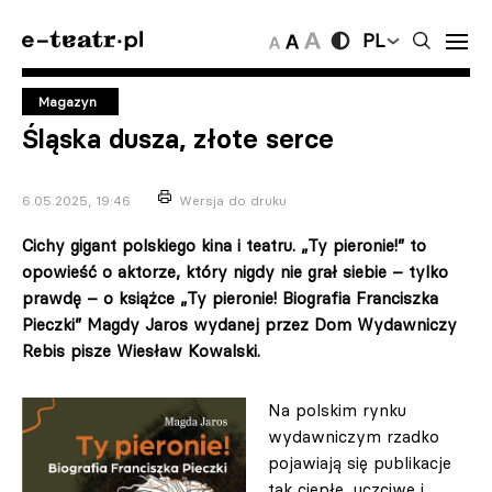
PL
Magazyn
Śląska dusza, złote serce
6.05.2025, 19:46
Wersja do druku
Cichy gigant polskiego kina i teatru. „Ty pieronie!” to
opowieść o aktorze, który nigdy nie grał siebie – tylko
prawdę
– o
książce „Ty pieronie! Biografia Franciszka
Pieczki” Magdy Jaros wydanej przez Dom Wydawniczy
Rebis pisze Wiesław Kowalski.
Na polskim rynku
wydawniczym rzadko
pojawiają się publikacje
tak ciepłe, uczciwe i