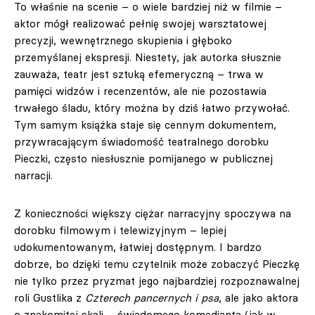
To właśnie na scenie – o wiele bardziej niż w filmie –
aktor mógł realizować pełnię swojej warsztatowej
precyzji, wewnętrznego skupienia i głęboko
przemyślanej ekspresji. Niestety, jak autorka słusznie
zauważa, teatr jest sztuką efemeryczną – trwa w
pamięci widzów i recenzentów, ale nie pozostawia
trwałego śladu, który można by dziś łatwo przywołać.
Tym samym książka staje się cennym dokumentem,
przywracającym świadomość teatralnego dorobku
Pieczki, często niesłusznie pomijanego w publicznej
narracji.
Z konieczności większy ciężar narracyjny spoczywa na
dorobku filmowym i telewizyjnym – lepiej
udokumentowanym, łatwiej dostępnym. I bardzo
dobrze, bo dzięki temu czytelnik może zobaczyć Pieczkę
nie tylko przez pryzmat jego najbardziej rozpoznawalnej
roli Gustlika z
Czterech pancernych i psa
, ale jako aktora
o znakomitej skali – świadomego komedianta (jak w