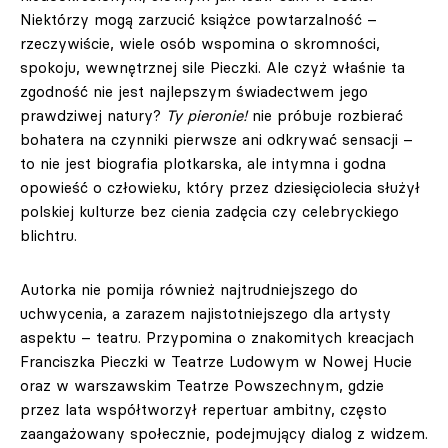
Niektórzy mogą zarzucić książce powtarzalność –
rzeczywiście, wiele osób wspomina o skromności,
spokoju, wewnętrznej sile Pieczki. Ale czyż właśnie ta
zgodność nie jest najlepszym świadectwem jego
prawdziwej natury?
Ty pieronie!
nie próbuje rozbierać
bohatera na czynniki pierwsze ani odkrywać sensacji –
to nie jest biografia plotkarska, ale intymna i godna
opowieść o człowieku, który przez dziesięciolecia służył
polskiej kulturze bez cienia zadęcia czy celebryckiego
blichtru.
Autorka nie pomija również najtrudniejszego do
uchwycenia, a zarazem najistotniejszego dla artysty
aspektu – teatru. Przypomina o znakomitych kreacjach
Franciszka Pieczki w Teatrze Ludowym w Nowej Hucie
oraz w warszawskim Teatrze Powszechnym, gdzie
przez lata współtworzył repertuar ambitny, często
zaangażowany społecznie, podejmujący dialog z widzem.