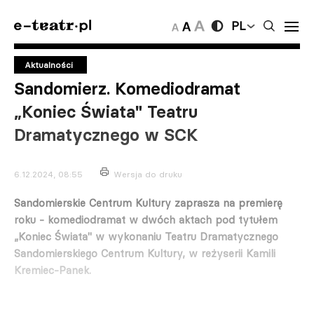
PL
Aktualności
Sandomierz. Komediodramat
„Koniec Świata" Teatru
Dramatycznego w SCK
6.12.2024, 08:55
Wersja do druku
Sandomierskie Centrum Kultury zaprasza na premierę
roku - komediodramat w dwóch aktach pod tytułem
„Koniec Świata" w wykonaniu Teatru Dramatycznego
Sandomierskiego Centrum Kultury, w reżyserii Kamili
Kremiec-Panek.