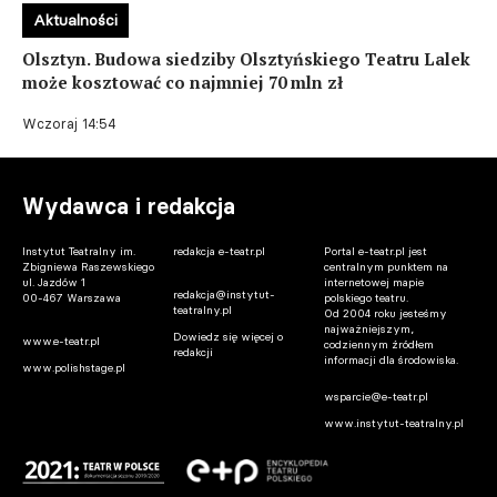
Aktualności
Olsztyn. Budowa siedziby Olsztyńskiego Teatru Lalek
może kosztować co najmniej 70 mln zł
Wczoraj 14:54
Wydawca i redakcja
Instytut Teatralny im.
redakcja e-teatr.pl
Portal e-teatr.pl jest
Zbigniewa Raszewskiego
centralnym punktem na
ul. Jazdów 1
internetowej mapie
redakcja@instytut-
00-467 Warszawa
polskiego teatru.
teatralny.pl
Od 2004 roku jesteśmy
najważniejszym,
Dowiedz się więcej o
www.e-teatr.pl
codziennym źródłem
redakcji
informacji dla środowiska.
www.polishstage.pl
wsparcie@e-teatr.pl
www.instytut-teatralny.pl