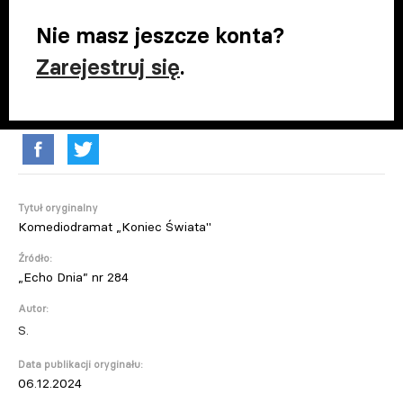
Nie masz jeszcze konta?
Zarejestruj się
.
Tytuł oryginalny
Komediodramat „Koniec Świata"
Źródło:
„Echo Dnia” nr 284
Autor:
S.
Data publikacji oryginału:
06.12.2024