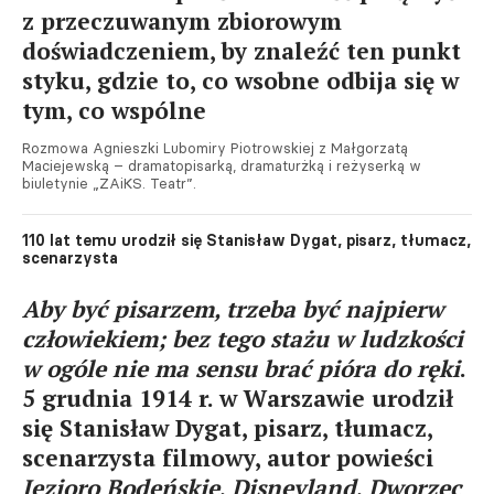
z przeczuwanym zbiorowym
doświadczeniem, by znaleźć ten punkt
styku, gdzie to, co wsobne odbija się w
tym, co wspólne
Rozmowa Agnieszki Lubomiry Piotrowskiej z Małgorzatą
Maciejewską – dramatopisarką, dramaturżką i reżyserką w
biuletynie „ZAiKS. Teatr”.
110 lat temu urodził się Stanisław Dygat, pisarz, tłumacz,
scenarzysta
Aby być pisarzem, trzeba być najpierw
człowiekiem; bez tego stażu w ludzkości
w ogóle nie ma sensu brać pióra do ręki
.
5 grudnia 1914 r. w Warszawie urodził
się Stanisław Dygat, pisarz, tłumacz,
scenarzysta filmowy, autor powieści
Jezioro Bodeńskie
,
Disneyland
,
Dworzec