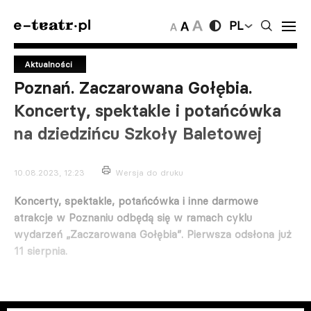
PL
Aktualności
Poznań. Zaczarowana Gołębia.
Koncerty, spektakle i potańcówka
na dziedzińcu Szkoły Baletowej
10.08.2023, 12:23
Wersja do druku
Koncerty, spektakle, potańcówka i inne darmowe
atrakcje w Poznaniu odbędą się w ramach cyklu
wydarzeń „Zaczarowana Gołębia”. Pierwsza odsłona już
11 sierpnia.