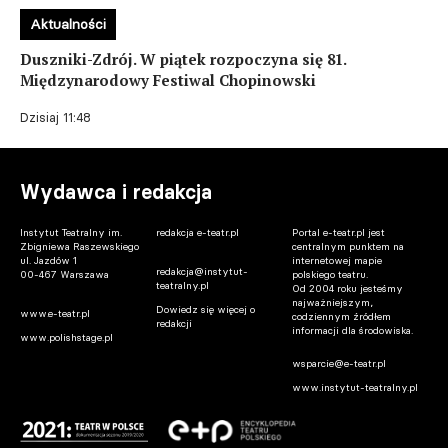
Aktualności
Duszniki-Zdrój. W piątek rozpoczyna się 81.
Międzynarodowy Festiwal Chopinowski
Dzisiaj 11:48
Wydawca i redakcja
Instytut Teatralny im.
redakcja e-teatr.pl
Portal e-teatr.pl jest
Zbigniewa Raszewskiego
centralnym punktem na
ul. Jazdów 1
internetowej mapie
redakcja@instytut-
00-467 Warszawa
polskiego teatru.
teatralny.pl
Od 2004 roku jesteśmy
najważniejszym,
Dowiedz się więcej o
www.e-teatr.pl
codziennym źródłem
redakcji
informacji dla środowiska.
www.polishstage.pl
wsparcie@e-teatr.pl
www.instytut-teatralny.pl