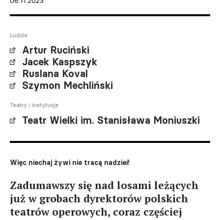
06.11.2023
Ludzie
Artur Ruciński
Jacek Kaspszyk
Ruslana Koval
Szymon Mechliński
Teatry i instytucje
Teatr Wielki im. Stanisława Moniuszki
Więc niechaj żywi nie tracą nadziei!
Zadumawszy się nad losami leżących
już w grobach dyrektorów polskich
teatrów operowych, coraz częściej