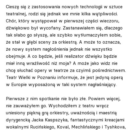
Cieszę się z zastosowania nowych technologii w sztuce
teatralnej, rodzi się jednak we mnie kilka wątpliwości.
Chór, który występował w pierwszej części wieczoru,
dźwiękowo był wycofany. Zastanawiałem się, dlaczego
tak słabo go słyszę, ale szybko wytłumaczyłem sobie,
że stał w głębi sceny za orkiestrą. A może to oznacza,
że nowy system nagłośnienia jednak nie wszystko
obejmuje. A co będzie, jeśli realizator dźwięku będzie
miał inną wrażliwość niż moja? A może jako widz nie
chcę słuchać opery w teatrze za czyimś pośrednictwem.
Teatr Wielki w Poznaniu informuje, że jest jedyną operą
w Europie wyposażoną w taki system nagłaśniający.
Pierwsze z nim spotkanie nie było złe. Powiem więcej,
nie zauważyłem go. Wychodziłem z teatru wręcz
uniesiony piękną grą orkiestry, uważnością i maestrią
dyrygencką Jacka Kaspszyka, fantastycznymi kreacjami
wokalnymi Rucińskiego, Koval, Mechlińskiego i Tyshkova,