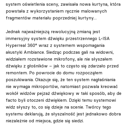
system oświetlenia sceny, zawisała nowa kurtyna, która
powstała z wykorzystaniem ręcznie malowanych
fragmentów materiału poprzedniej kurtyny…
Jednak najważniejszą rewolucyjną zmianą jest
immersyjny system dźwięku przestrzennego L-ISA
Hyperreal 360° wraz z systemem wspomagania
akustyki Ambiance. Siedząc podczas gali na widowni,
widziałem rozstawione mikrofony, ale nie słyszałem
dźwięku z głośników – jak to często się zdarzało przed
remontem. Po powrocie do domu rozpocząłem
poszukiwania. Okazuje się, że ten system nagłaśniania
nie wymaga mikroportów, natomiast pozwala kreować
wokół widzów pejzaż dźwiękowy w taki sposób, aby de
facto byli otoczeni dźwiękiem. Dzięki temu systemowi
widz słyszy to, co się dzieje na scenie. Twórcy tego
systemu deklarują, że słyszalność jest jednakowo dobra
niezależnie od miejsca, gdzie się siedzi.