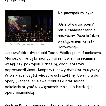
tym później.
Na początek muzyka
„Gala otwarcia sceny”
miała charakter stricte
muzyczny. Poza krótkim
wystąpieniem Renaty
fot. Ośko/Bogunia/mat. teatru
Borowskiej-
Juszczyńskiej, dyrektorki Teatru Wielkiego im. Stanisława
Moniuszki, nie było żadnych przemówień, przecinania
wstęgi czy pokropku. Orkiestrę, chór i solistów
poprowadził Jacek Kaspszyk, nowy dyrektor muzyczny.
W pierwszej części wieczoru usłyszeliśmy Uwerturę do
opery „Paria” Stanisława Moniuszki oraz młode
pokolenie artystów związanych mniej lub bardziej z
operą poznańską.
Ruslana Koval (znana dotąd poznaniakom jako Hanna w