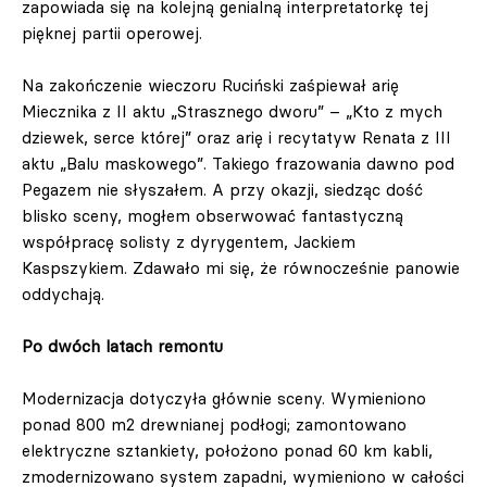
zapowiada się na kolejną genialną interpretatorkę tej
pięknej partii operowej.
Na zakończenie wieczoru Ruciński zaśpiewał arię
Miecznika z II aktu „Strasznego dworu” – „Kto z mych
dziewek, serce której” oraz arię i recytatyw Renata z III
aktu „Balu maskowego”. Takiego frazowania dawno pod
Pegazem nie słyszałem. A przy okazji, siedząc dość
blisko sceny, mogłem obserwować fantastyczną
współpracę solisty z dyrygentem, Jackiem
Kaspszykiem. Zdawało mi się, że równocześnie panowie
oddychają.
Po dwóch latach remontu
Modernizacja dotyczyła głównie sceny. Wymieniono
ponad 800 m2 drewnianej podłogi; zamontowano
elektryczne sztankiety, położono ponad 60 km kabli,
zmodernizowano system zapadni, wymieniono w całości