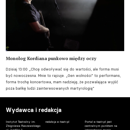
Monolog Kordiana punkowo między oczy
Dzisiaj 13:00
„Chcę odwoływać się do wartości, ale forma musi
być nowoczesna. Mnie to rajcuje. „Gen wolności” to performans,
forma trochę koncertowa, mam nadzieję, że pozwalająca wyjść
poza bańkę ludzi zainteresowanych martyrologią”
Wydawca i redakcja
Instytut Teatralny im.
redakcja e-teatr.pl
Portal e-teatr.pl jest
Zbigniewa Raszewskiego
centralnym punktem na
ul. Jazdów 1
internetowej mapie