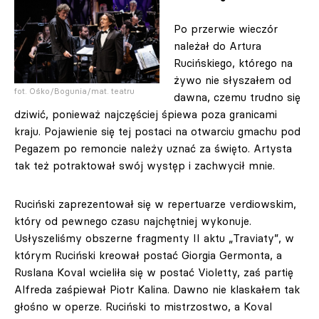
Po przerwie wieczór
należał do Artura
Rucińskiego, którego na
żywo nie słyszałem od
fot. Ośko/Bogunia/mat. teatru
dawna, czemu trudno się
dziwić, ponieważ najczęściej śpiewa poza granicami
kraju. Pojawienie się tej postaci na otwarciu gmachu pod
Pegazem po remoncie należy uznać za święto. Artysta
tak też potraktował swój występ i zachwycił mnie.
Ruciński zaprezentował się w repertuarze verdiowskim,
który od pewnego czasu najchętniej wykonuje.
Usłyszeliśmy obszerne fragmenty II aktu „Traviaty”, w
którym Ruciński kreował postać Giorgia Germonta, a
Ruslana Koval wcieliła się w postać Violetty, zaś partię
Alfreda zaśpiewał Piotr Kalina. Dawno nie klaskałem tak
głośno w operze. Ruciński to mistrzostwo, a Koval