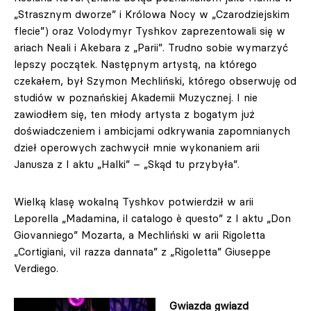
„Strasznym dworze” i Królowa Nocy w „Czarodziejskim
flecie”) oraz Volodymyr Tyshkov zaprezentowali się w
ariach Neali i Akebara z „Parii”. Trudno sobie wymarzyć
lepszy początek. Następnym artystą, na którego
czekałem, był Szymon Mechliński, którego obserwuję od
studiów w poznańskiej Akademii Muzycznej. I nie
zawiodłem się, ten młody artysta z bogatym już
doświadczeniem i ambicjami odkrywania zapomnianych
dzieł operowych zachwycił mnie wykonaniem arii
Janusza z I aktu „Halki” – „Skąd tu przybyła”.
Wielką klasę wokalną Tyshkov potwierdził w arii
Leporella „Madamina, il catalogo è questo” z I aktu „Don
Giovanniego” Mozarta, a Mechliński w arii Rigoletta
„Cortigiani, vil razza dannata” z „Rigoletta” Giuseppe
Verdiego.
Gwiazda gwiazd