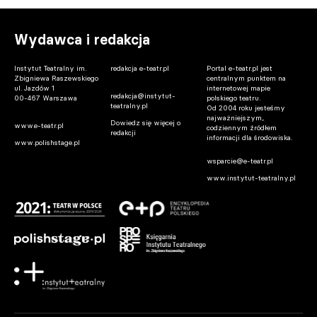
Wydawca i redakcja
Instytut Teatralny im.
redakcja e-teatr.pl
Portal e-teatr.pl jest
Zbigniewa Raszewskiego
centralnym punktem na
ul. Jazdów 1
internetowej mapie
redakcja@instytut-
00-467 Warszawa
polskiego teatru.
teatralny.pl
Od 2004 roku jesteśmy
najważniejszym,
Dowiedz się więcej o
www.e-teatr.pl
codziennym źródłem
redakcji
informacji dla środowiska.
www.polishstage.pl
wsparcie@e-teatr.pl
www.instytut-teatralny.pl