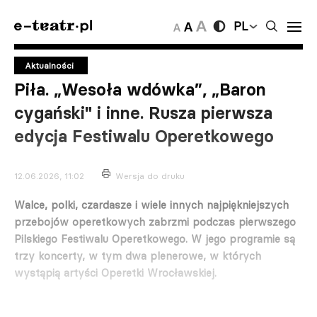
PL
Aktualności
Piła. „Wesoła wdówka”, „Baron
cygański" i inne. Rusza pierwsza
edycja Festiwalu Operetkowego
12.06.2026, 11:02
Wersja do druku
Walce, polki, czardasze i wiele innych najpiękniejszych
przebojów operetkowych zabrzmi podczas pierwszego
Pilskiego Festiwalu Operetkowego. W jego programie są
trzy koncerty, w tym dwa plenerowe, w których
wystąpią artyści Operetki Wrocławskiej.