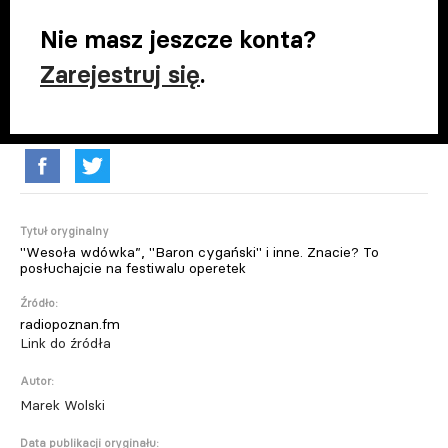
Nie masz jeszcze konta?
Zarejestruj się
.
Tytuł oryginalny
"Wesoła wdówka”, "Baron cygański" i inne. Znacie? To
posłuchajcie na festiwalu operetek
Źródło:
radiopoznan.fm
Link do źródła
Autor:
Marek Wolski
Data publikacji oryginału: