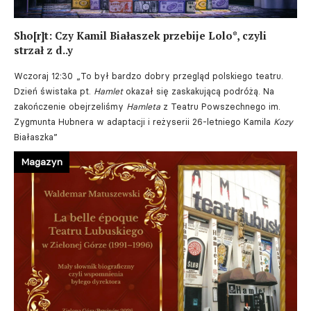
Sho[r]t: Czy Kamil Białaszek przebije Lolo*, czyli
strzał z d..y
Wczoraj 12:30
„To był bardzo dobry przegląd polskiego teatru.
Dzień świstaka pt.
Hamlet
okazał się zaskakującą podróżą. Na
zakończenie obejrzeliśmy
Hamleta
z Teatru Powszechnego im.
Zygmunta Hubnera w adaptacji i reżyserii 26-letniego Kamila
Kozy
Białaszka”
Magazyn