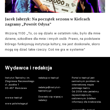
Jacek Jabrzyk: Na początek sezonu w Kielcach
zagramy „Powrót Odysa”
Wczoraj 11:00
„To, co się działo w ostatnim roku, było dla mnie
dziwne, szkodliwe dla mnie i innych osób. Prawo, na podstawie
którego funkcjonują instytucje kultury, nie jest doskonałe, skoro
mogą się dziać takie rzeczy. Coś nie gra w systemie”
Wydawca i redakcja
Instytut Teatralny im.
redakcja e-teatr.pl
Portal e-teatr.pl jest
Zbigniewa Raszewskiego
centralnym punktem na
ul. Jazdów 1
internetowej mapie
redakcja@instytut-
00-467 Warszawa
polskiego teatru.
teatralny.pl
Od 2004 roku jesteśmy
najważniejszym,
Dowiedz się więcej o
www.e-teatr.pl
codziennym źródłem
redakcji
informacji dla środowiska.
www.polishstage.pl
wsparcie@e-teatr.pl