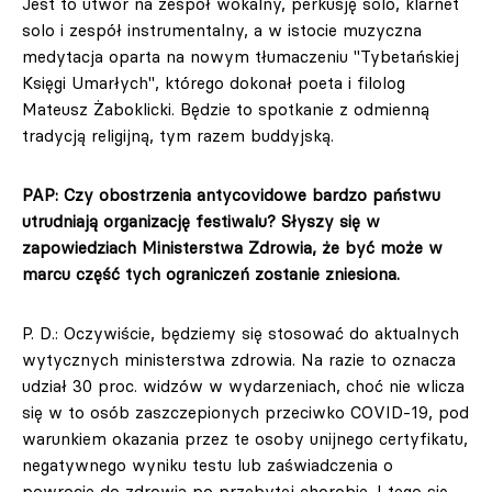
Jest to utwór na zespół wokalny, perkusję solo, klarnet
solo i zespół instrumentalny, a w istocie muzyczna
medytacja oparta na nowym tłumaczeniu "Tybetańskiej
Księgi Umarłych", którego dokonał poeta i filolog
Mateusz Żaboklicki. Będzie to spotkanie z odmienną
tradycją religijną, tym razem buddyjską.
PAP: Czy obostrzenia antycovidowe bardzo państwu
utrudniają organizację festiwalu? Słyszy się w
zapowiedziach Ministerstwa Zdrowia, że być może w
marcu część tych ograniczeń zostanie zniesiona.
P. D.: Oczywiście, będziemy się stosować do aktualnych
wytycznych ministerstwa zdrowia. Na razie to oznacza
udział 30 proc. widzów w wydarzeniach, choć nie wlicza
się w to osób zaszczepionych przeciwko COVID-19, pod
warunkiem okazania przez te osoby unijnego certyfikatu,
negatywnego wyniku testu lub zaświadczenia o
powrocie do zdrowia po przebytej chorobie. I tego się