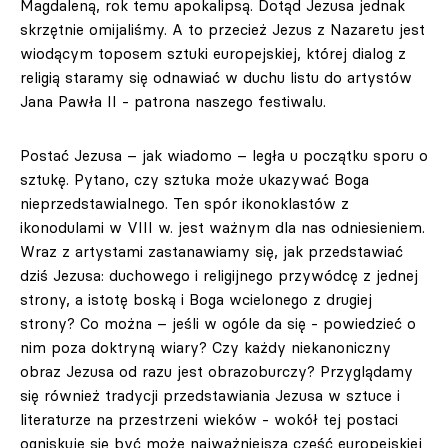
Magdaleną, rok temu apokalipsą. Dotąd Jezusa jednak
skrzętnie omijaliśmy. A to przecież Jezus z Nazaretu jest
wiodącym toposem sztuki europejskiej, której dialog z
religią staramy się odnawiać w duchu listu do artystów
Jana Pawła II - patrona naszego festiwalu.
Postać Jezusa – jak wiadomo – legła u początku sporu o
sztukę. Pytano, czy sztuka może ukazywać Boga
nieprzedstawialnego. Ten spór ikonoklastów z
ikonodulami w VIII w. jest ważnym dla nas odniesieniem.
Wraz z artystami zastanawiamy się, jak przedstawiać
dziś Jezusa: duchowego i religijnego przywódcę z jednej
strony, a istotę boską i Boga wcielonego z drugiej
strony? Co można – jeśli w ogóle da się - powiedzieć o
nim poza doktryną wiary? Czy każdy niekanoniczny
obraz Jezusa od razu jest obrazoburczy? Przyglądamy
się również tradycji przedstawiania Jezusa w sztuce i
literaturze na przestrzeni wieków - wokół tej postaci
ogniskuje się być może najważniejsza część europejskiej