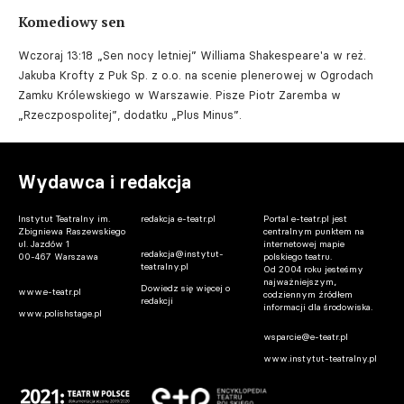
Komediowy sen
Wczoraj 13:18
„Sen nocy letniej” Williama Shakespeare'a w reż.
Jakuba Krofty z Puk Sp. z o.o. na scenie plenerowej w Ogrodach
Zamku Królewskiego w Warszawie. Pisze Piotr Zaremba w
„Rzeczpospolitej”, dodatku „Plus Minus”.
Wydawca i redakcja
Instytut Teatralny im.
redakcja e-teatr.pl
Portal e-teatr.pl jest
Zbigniewa Raszewskiego
centralnym punktem na
ul. Jazdów 1
internetowej mapie
redakcja@instytut-
00-467 Warszawa
polskiego teatru.
teatralny.pl
Od 2004 roku jesteśmy
najważniejszym,
Dowiedz się więcej o
www.e-teatr.pl
codziennym źródłem
redakcji
informacji dla środowiska.
www.polishstage.pl
wsparcie@e-teatr.pl
www.instytut-teatralny.pl