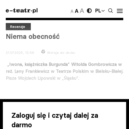
PL
Recenzje
Niema obecność
21.07.2025, 13:56
Wersja do druku
Iwona, księżniczka Burgunda
Witolda Gombrowicza w
„
”
reż. Leny Frankiewicz w Teatrze Polskim w Bielsku-Białej.
Pisze Wojciech Lipowski w
ląsku
„Ś
”.
Zaloguj się i czytaj dalej za
darmo