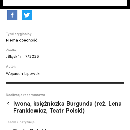
Tytuł oryginalny
Niema obecność
Źródło:
„Śląsk” nr 7/2025
Autor:
Wojciech Lipowski
Realizacje repertuarowe
Iwona, księżniczka Burgunda (reż. Lena
Frankiewicz, Teatr Polski)
Teatry i instytucje