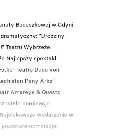
 Danuty Baduszkowej w Gdyni
 dramatyczny: "Urodziny"
!" Teatru Wybrzeże
e Najlepszy spektakl
ystko" Teatru Dada von
Lechistan Pany Arka"
Teatr Amareya & Guests
Pozostałe nominacje:
j Najciekawsze wydarzenie w
k pozostałe nominacje: