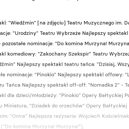
akl: "Wiedźmin" [na zdjęciu] Teatru Muzycznego im.
acje: "Urodziny" Teatru Wybrzeże Najlepszy spektakl
 pozostałe nominacje: "Do komina Murzyna! Murzyna
akl komediowy: "Zakochany Szekspir" Teatru Wybrzeż
min" Najlepszy spektakl teatru tańca: "Dzisiaj, Wsz
łe nominacje: "Pinokio" Najlepszy spektakl offowy: "
ru Tańca Najlepszy spektakl off-off: "Nomadka 2" - 
kl dla dzieci/młodzieży: "Pinokio" Opery Bałtyckiej 
ru Miniatura, "Dziadek do orzechów" Opery Bałtyckie
im: "Onira" Najlepsza reżyseria: Wojciech Kościelnia
 ("Do komina Murzyna! Murzyna!"),