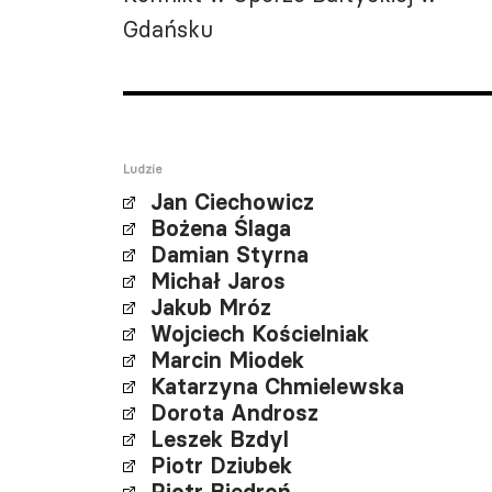
Gdańsku
Ludzie
Jan Ciechowicz
Bożena Ślaga
Damian Styrna
Michał Jaros
Jakub Mróz
Wojciech Kościelniak
Marcin Miodek
Katarzyna Chmielewska
Dorota Androsz
Leszek Bzdyl
Piotr Dziubek