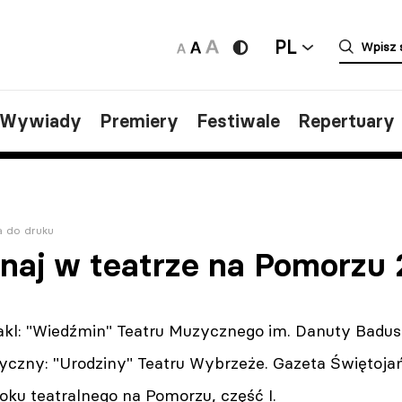
PL
/Wywiady
Premiery
Festiwale
Repertuary
a do druku
, naj w teatrze na Pomorzu
akl: "Wiedźmin" Teatru Muzycznego im. Danuty Badus
yczny: "Urodziny" Teatru Wybrzeże. Gazeta Świętojań
ku teatralnego na Pomorzu, część I.