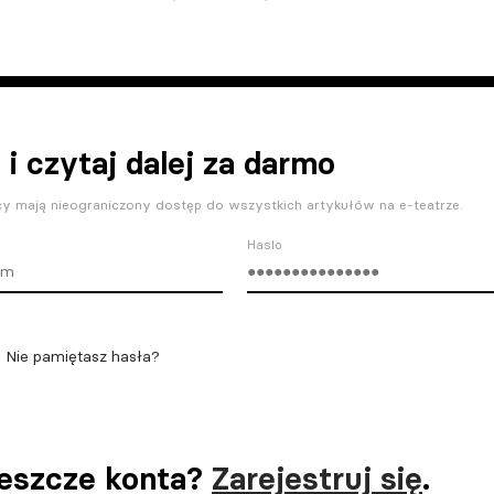
 i czytaj dalej za darmo
y mają nieograniczony dostęp do wszystkich artykułów na e-teatrze.
Haslo
Nie pamiętasz hasła?
jeszcze konta?
Zarejestruj się
.