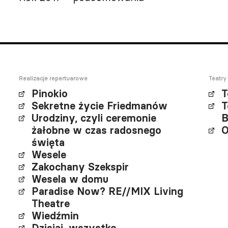
Realizacje repertuarowe
Teatry
Pinokio
T
Sekretne życie Friedmanów
T
Urodziny, czyli ceremonie
B
żałobne w czas radosnego
O
święta
Wesele
Zakochany Szekspir
Wesela w domu
Paradise Now? RE//MIX Living
Theatre
Wiedźmin