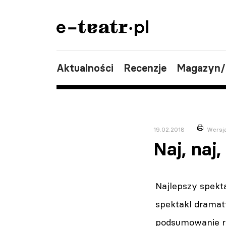
Aktualności
Recenzje
Magazyn
19.02.2018
Wersj
Naj, naj
Najlepszy spekt
spektakl dramat
podsumowanie ro