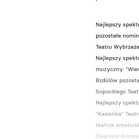
Najlepszy spekt
pozostałe nomin
Teatru Wybrzeże
Najlepszy spekt
muzyczny: "Wiedź
Bzdülöw pozosta
Sopockiego Teat
Najlepszy spekta
"Kasieńka" Teat
teatrze amatorsk
Zbigniew Brzoza