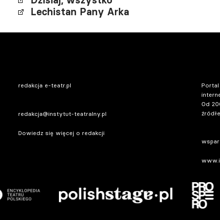
Dzisiaj, wszystko
Lechistan Pany Arka
redakcja e-teatr.pl
Portal
intern
Od 20
źródłe
redakcja@instytut-teatralny.pl
Dowiedz się więcej o redakcji
wsparc
www.in