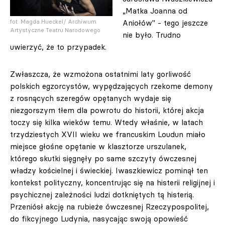
„Matka Joanna od
fot. Magda Hueckel/ Archiwum
Aniołów" - tego jeszcze
Artystyczne Teatru Narodowego
nie było. Trudno
uwierzyć, że to przypadek.
Zwłaszcza, że wzmożona ostatnimi laty gorliwość
polskich egzorcystów, wypędzających rzekome demony
z rosnących szeregów opętanych wydaje się
niezgorszym tłem dla powrotu do historii, której akcja
toczy się kilka wieków temu. Wtedy właśnie, w latach
trzydziestych XVII wieku we francuskim Loudun miało
miejsce głośne opętanie w klasztorze urszulanek,
którego skutki sięgnęły po same szczyty ówczesnej
władzy kościelnej i świeckiej. Iwaszkiewicz pominął ten
kontekst polityczny, koncentrując się na histerii religijnej i
psychicznej zależności ludzi dotkniętych tą histerią.
Przeniósł akcję na rubieże ówczesnej Rzeczypospolitej,
do fikcyjnego Ludynia, nasycając swoją opowieść