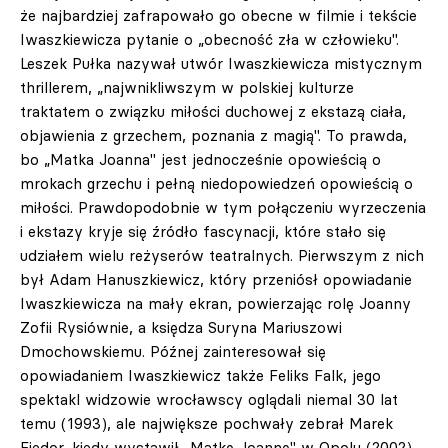
że najbardziej zafrapowało go obecne w filmie i tekście
Iwaszkiewicza pytanie o „obecność zła w człowieku".
Leszek Pułka nazywał utwór Iwaszkiewicza mistycznym
thrillerem, „najwnikliwszym w polskiej kulturze
traktatem o związku miłości duchowej z ekstazą ciała,
objawienia z grzechem, poznania z magią". To prawda,
bo „Matka Joanna" jest jednocześnie opowieścią o
mrokach grzechu i pełną niedopowiedzeń opowieścią o
miłości. Prawdopodobnie w tym połączeniu wyrzeczenia
i ekstazy kryje się źródło fascynacji, które stało się
udziałem wielu reżyserów teatralnych. Pierwszym z nich
był Adam Hanuszkiewicz, który przeniósł opowiadanie
Iwaszkiewicza na mały ekran, powierzając rolę Joanny
Zofii Rysiównie, a księdza Suryna Mariuszowi
Dmochowskiemu. Późnej zainteresował się
opowiadaniem Iwaszkiewicz także Feliks Falk, jego
spektakl widzowie wrocławscy oglądali niemal 30 lat
temu (1993), ale największe pochwały zebrał Marek
Fiedor, kiedy wystawił „Matkę Joannę" w Opolu (2002).