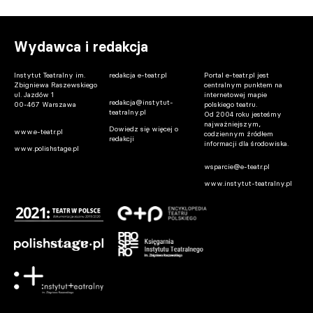
Wydawca i redakcja
Instytut Teatralny im.
redakcja e-teatr.pl
Portal e-teatr.pl jest
Zbigniewa Raszewskiego
centralnym punktem na
ul. Jazdów 1
internetowej mapie
redakcja@instytut-
00-467 Warszawa
polskiego teatru.
teatralny.pl
Od 2004 roku jesteśmy
najważniejszym,
Dowiedz się więcej o
www.e-teatr.pl
codziennym źródłem
redakcji
informacji dla środowiska.
www.polishstage.pl
wsparcie@e-teatr.pl
www.instytut-teatralny.pl