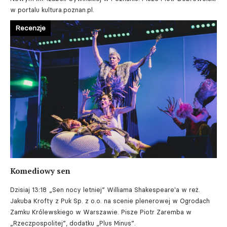
w portalu kultura.poznan.pl.
Recenzje
Komediowy sen
Dzisiaj 13:18
„Sen nocy letniej” Williama Shakespeare'a w reż.
Jakuba Krofty z Puk Sp. z o.o. na scenie plenerowej w Ogrodach
Zamku Królewskiego w Warszawie. Pisze Piotr Zaremba w
„Rzeczpospolitej”, dodatku „Plus Minus”.