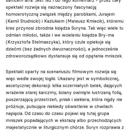
samcem alfa. Jest też i do tego komentarz - przez cały
spektakl rozwija się naznaczony fascynacją
homoerotyczną związek między parobkami, Jurajem
(Kamil Studnicki) i Kaziukiem (Mateusz Kmiecik), któremu
kres przynosi zbrodnia księdza Suryna. Tak więc wiele tu
odmian miłości, także i we wcieleniu księdza Bry-ma
(Krzysztofa Stelmaszyka), który czule opiekuje się
dziećmi (bez żadnych dwuznaczności), a jednocześnie
zdroworozsądkowo dystansuje się od opętania mniszek.
Spektakl oparty na scenariuszu filmowym rozwija się
więc wedle swojej logiki. Ukazany jest w symbolicznej,
ascetycznej dekoracji: kilka sczerniałych belek, dających
wrażenie starej karczmy, ściany owinięte lustrzaną folią,
poszerzającą przestrzeń, pniak i siekiera, która nigdy nie
próżnuje, pulsujące niekiedy oświetlenie w chwilach
napięcia. Od czasu do czasu pojawi się tutaj grupa
mniszek popadających w ekstazę albo przechodzących
majestatycznie w liturgicznym chórze. Suryn rozprawia z