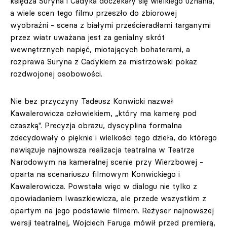
księdza Suryna i Cadyka doczekały się wielkiego uznania,
a wiele scen tego filmu przeszło do zbiorowej
wyobraźni - scena z białymi prześcieradłami targanymi
przez wiatr uważana jest za genialny skrót
wewnętrznych napięć, miotających bohaterami, a
rozprawa Suryna z Cadykiem za mistrzowski pokaz
rozdwojonej osobowości.
Nie bez przyczyny Tadeusz Konwicki nazwał
Kawalerowicza człowiekiem, „który ma kamerę pod
czaszką". Precyzja obrazu, dyscyplina formalna
zdecydowały o pięknie i wielkości tego dzieła, do którego
nawiązuje najnowsza realizacja teatralna w Teatrze
Narodowym na kameralnej scenie przy Wierzbowej -
oparta na scenariuszu filmowym Konwickiego i
Kawalerowicza. Powstała więc w dialogu nie tylko z
opowiadaniem Iwaszkiewicza, ale przede wszystkim z
opartym na jego podstawie filmem. Reżyser najnowszej
wersji teatralnej, Wojciech Faruga mówił przed premierą,