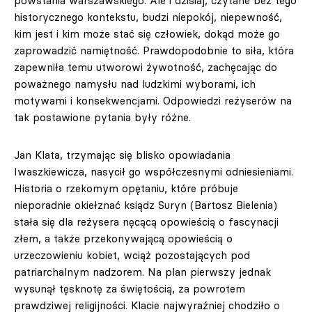
powstania warszawskiego. Ale i dzisiaj, czytane bez tego
historycznego kontekstu, budzi niepokój, niepewność,
kim jest i kim może stać się człowiek, dokąd może go
zaprowadzić namiętność. Prawdopodobnie to siła, która
zapewniła temu utworowi żywotność, zachęcając do
poważnego namysłu nad ludzkimi wyborami, ich
motywami i konsekwencjami. Odpowiedzi reżyserów na
tak postawione pytania były różne.
Jan Klata, trzymając się blisko opowiadania
Iwaszkiewicza, nasycił go współczesnymi odniesieniami.
Historia o rzekomym opętaniu, które próbuje
nieporadnie okiełznać ksiądz Suryn (Bartosz Bielenia)
stała się dla reżysera nęcącą opowieścią o fascynacji
złem, a także przekonywającą opowieścią o
urzeczowieniu kobiet, wciąż pozostających pod
patriarchalnym nadzorem. Na plan pierwszy jednak
wysunął tęsknotę za świętością, za powrotem
prawdziwej religijności. Klacie najwyraźniej chodziło o