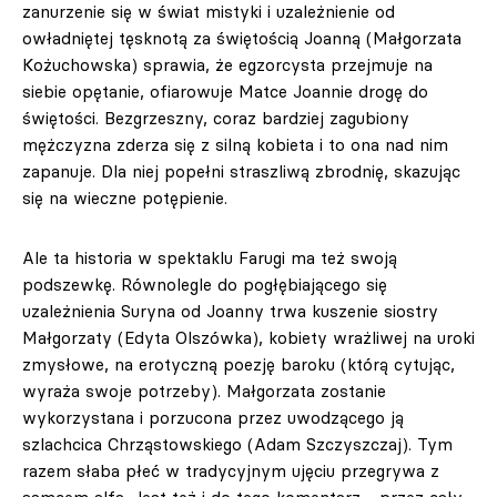
zanurzenie się w świat mistyki i uzależnienie od
owładniętej tęsknotą za świętością Joanną (Małgorzata
Kożuchowska) sprawia, że egzorcysta przejmuje na
siebie opętanie, ofiarowuje Matce Joannie drogę do
świętości. Bezgrzeszny, coraz bardziej zagubiony
mężczyzna zderza się z silną kobieta i to ona nad nim
zapanuje. Dla niej popełni straszliwą zbrodnię, skazując
się na wieczne potępienie.
Ale ta historia w spektaklu Farugi ma też swoją
podszewkę. Równolegle do pogłębiającego się
uzależnienia Suryna od Joanny trwa kuszenie siostry
Małgorzaty (Edyta Olszówka), kobiety wrażliwej na uroki
zmysłowe, na erotyczną poezję baroku (którą cytując,
wyraża swoje potrzeby). Małgorzata zostanie
wykorzystana i porzucona przez uwodzącego ją
szlachcica Chrząstowskiego (Adam Szczyszczaj). Tym
razem słaba płeć w tradycyjnym ujęciu przegrywa z