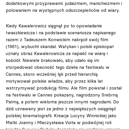
dodatkowymi przyprawami: judaizmem, manicheizmem i
polowaniem na występnych odszczepieńców od wiary.
Kiedy Kawalerowicz sięgnął po to opowiadanie
Iwaszkiewicza i na podstawie scenariusza napisanego
razem z Tadeuszem Konwickim nakręcił swój film
(1961), wybuchł skandal. Watykan i polski episkopat
uznały obraz Kawalerowicza za napaść na wiarę i
kościół. Niewiele brakowało, aby udało się im
storpedować obecność tego dzieła na festiwalu w
Cannes, skoro wcześniej lęk przed hierarchią
motywował polskie władze, aby przez kilka lat
wstrzymywać produkcję filmu. Ale film powstał i został
na festiwalu w Cannes pokazany, nagrodzony Srebrną
Palmą, a potem wieloma jeszcze innymi nagrodami. Do
dziś uznawany jest za jedno z największych osiągnięć
polskiej kinematografii. Kreacje Lucyny Winnickiej jako
Matki Joanny i Mieczysława Voita w podwójnej roli