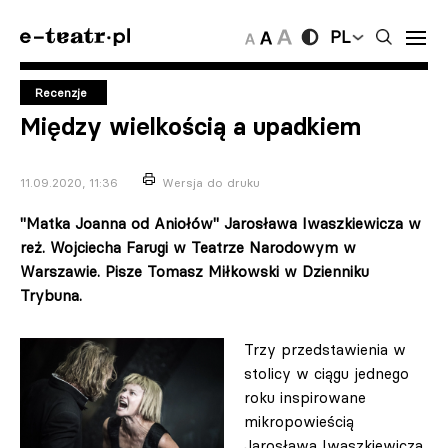
PL
Recenzje
Między wielkością a upadkiem
11.09.2020, 11:36
Wersja do druku
"Matka Joanna od Aniołów" Jarosława Iwaszkiewicza w
reż. Wojciecha Farugi w Teatrze Narodowym w
Warszawie. Pisze Tomasz Miłkowski w Dzienniku
Trybuna.
Trzy przedstawienia w
stolicy w ciągu jednego
roku inspirowane
mikropowieścią
Jarosława Iwaszkiewicza