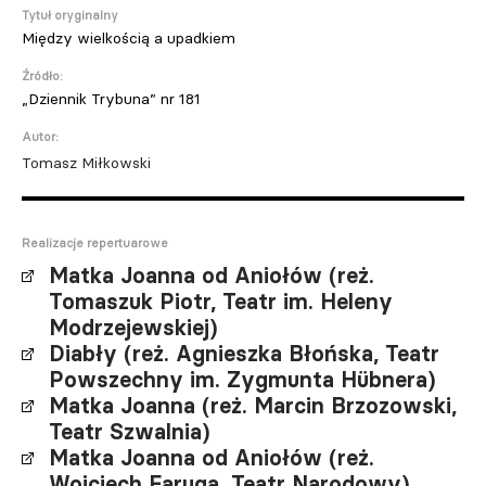
Tytuł oryginalny
Między wielkością a upadkiem
Źródło:
„Dziennik Trybuna” nr 181
Autor:
Tomasz Miłkowski
Realizacje repertuarowe
Matka Joanna od Aniołów (reż.
Tomaszuk Piotr, Teatr im. Heleny
Modrzejewskiej)
Diabły (reż. Agnieszka Błońska, Teatr
Powszechny im. Zygmunta Hübnera)
Matka Joanna (reż. Marcin Brzozowski,
Teatr Szwalnia)
Matka Joanna od Aniołów (reż.
Wojciech Faruga, Teatr Narodowy)