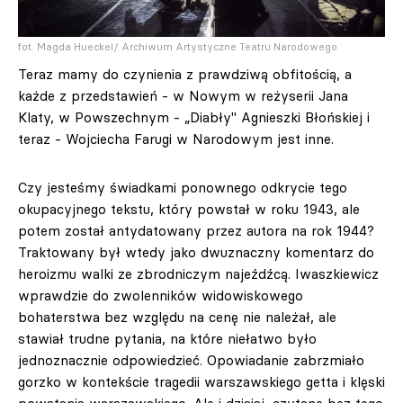
fot. Magda Hueckel/ Archiwum Artystyczne Teatru Narodowego
Teraz mamy do czynienia z prawdziwą obfitością, a
każde z przedstawień - w Nowym w reżyserii Jana
Klaty, w Powszechnym - „Diabły" Agnieszki Błońskiej i
teraz - Wojciecha Farugi w Narodowym jest inne.
Czy jesteśmy świadkami ponownego odkrycie tego
okupacyjnego tekstu, który powstał w roku 1943, ale
potem został antydatowany przez autora na rok 1944?
Traktowany był wtedy jako dwuznaczny komentarz do
heroizmu walki ze zbrodniczym najeźdźcą. Iwaszkiewicz
wprawdzie do zwolenników widowiskowego
bohaterstwa bez względu na cenę nie należał, ale
stawiał trudne pytania, na które niełatwo było
jednoznacznie odpowiedzieć. Opowiadanie zabrzmiało
gorzko w kontekście tragedii warszawskiego getta i klęski