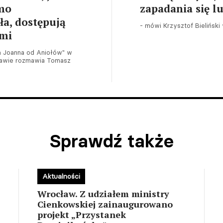
imo
zapadania się l
ła, dostępują
- mówi Krzysztof Bielińsk
ymi
ka Joanna od Aniołów" w
zawie rozmawia Tomasz
Sprawdź także
Aktualności
Wrocław. Z udziałem ministry
Cienkowskiej zainaugurowano
projekt „Przystanek