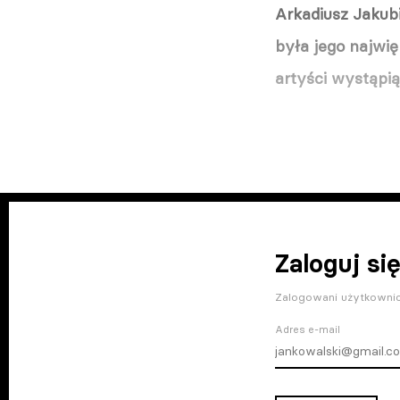
Arkadiusz Jakubi
była jego najwię
artyści wystąpi
Zaloguj się
Zalogowani użytkownic
Adres e-mail