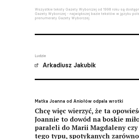
Wszystkie teksty Gazety Wyborczej od 1998 roku są dostę
Gazety Wyborczej - największej bazie tekstów w języku pols
prenumeraty Gazety Wyborczej.
Ludzie
Arkadiusz Jakubik
Matka Joanna od Aniołów odpala wrotki
Chcę więc wierzyć, że ta opowie
Joannie to dowód na boskie miło
paraleli do Marii Magdaleny czy
tego typu, spotykanych zarówno w