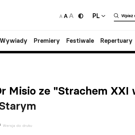
PL
/Wywiady
Premiery
Festiwale
Repertuary
Dr Misio ze "Strachem XXI
 Starym
Wersja do druku