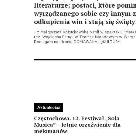
literaturze; postaci, które pom
wyrządzanego sobie czy innym z
odkupienia win i stają się święt
- z Małgorzatą Kożuchowską o roli w spektaklu "Mat
reż. Wojciecha Farugi w Teatrze Narodowym w Wars
Domagała na stronie DOMAGAŁAsięKULTURY.
Aktualności
Częstochowa. 12. Festiwal „Sola
Musica” – letnie orzeźwienie dla
melomanów