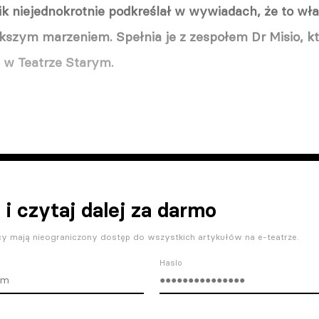
k niejednokrotnie podkreślał w wywiadach, że to wła
kszym marzeniem. Spełnia je z zespołem Dr Misio, kt
ą w Teatrze Starym.
 i czytaj dalej za darmo
y mają nieograniczony dostęp do wszystkich artykułów na e-teatrze.
Haslo