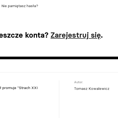
Nie pamiętasz hasła?
jeszcze konta?
Zarejestruj się
.
Autor:
ół promuje "Strach XXI
Tomasz Kowalewicz