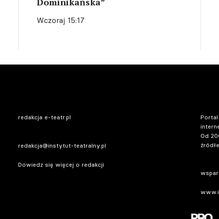
Dominikańska”
Wczoraj 15:17
redakcja e-teatr.pl
Portal
intern
Od 20
źródłe
redakcja@instytut-teatralny.pl
Dowiedz się więcej o redakcji
wsparc
www.in