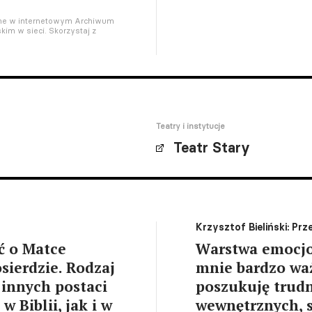
pne w internetowym Archiwum
kim w sieci. Skorzystaj z
Teatry i instytucje
Teatr Stary
Krzysztof Bieliński: Prz
ść o Matce
Warstwa emocjo
sierdzie. Rodzaj
mnie bardzo waż
 innych postaci
poszukuję trud
 Biblii, jak i w
wewnętrznych, s