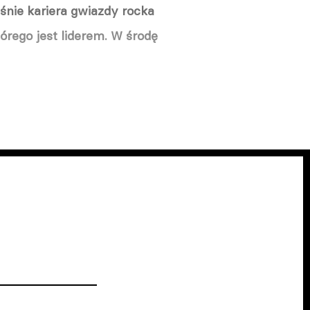
śnie kariera gwiazdy rocka
órego jest liderem. W środę