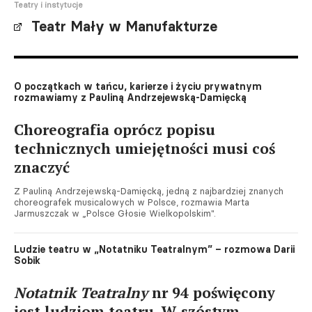
Teatry i instytucje
Teatr Mały w Manufakturze
O początkach w tańcu, karierze i życiu prywatnym
rozmawiamy z Pauliną Andrzejewską-Damięcką
Choreografia oprócz popisu
technicznych umiejętności musi coś
znaczyć
Z Pauliną Andrzejewską-Damięcką, jedną z najbardziej znanych
choreografek musicalowych w Polsce, rozmawia Marta
Jarmuszczak w „Polsce Głosie Wielkopolskim".
Ludzie teatru w „Notatniku Teatralnym” – rozmowa Darii
Sobik
Notatnik Teatralny
nr 94 poświęcony
jest ludziom teatru. W szóstym