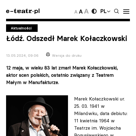
PL
Aktualności
Łódź. Odszedł Marek Kołaczkowski
13.05.2024, 09:06
Wersja do druku
12 maja, w wieku 83 lat zmarł Marek Kołaczkowski,
aktor scen polskich, ostatnio związany z Teatrem
Małym w Manufakturze.
Marek Kołaczkowski ur.
25. 03. 1941 w
Milanówku, data debiutu:
11 kwietnia 1964 w
Teatrze im. Wojciecha
Bogusławskiego w