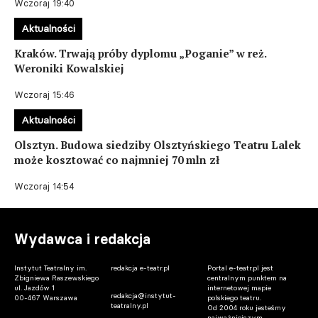
Wczoraj 19:40
Aktualności
Kraków. Trwają próby dyplomu „Poganie” w reż.
Weroniki Kowalskiej
Wczoraj 15:46
Aktualności
Olsztyn. Budowa siedziby Olsztyńskiego Teatru Lalek
może kosztować co najmniej 70 mln zł
Wczoraj 14:54
Wydawca i redakcja
Instytut Teatralny im.
redakcja e-teatr.pl
Portal e-teatr.pl jest
Zbigniewa Raszewskiego
centralnym punktem na
ul. Jazdów 1
internetowej mapie
redakcja@instytut-
00-467 Warszawa
polskiego teatru.
teatralny.pl
Od 2004 roku jesteśmy
najważniejszym,