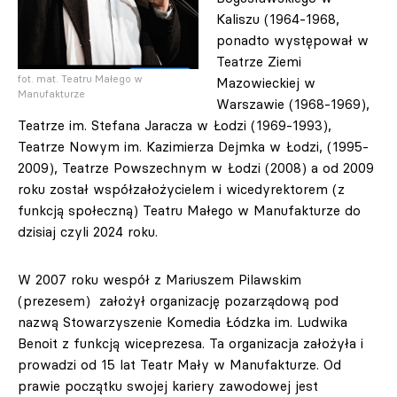
Kaliszu (1964-1968,
ponadto występował w
Teatrze Ziemi
fot. mat. Teatru Małego w
Mazowieckiej w
Manufakturze
Warszawie (1968-1969),
Teatrze im. Stefana Jaracza w Łodzi (1969-1993),
Teatrze Nowym im. Kazimierza Dejmka w Łodzi, (1995-
2009), Teatrze Powszechnym w Łodzi (2008) a od 2009
roku został współzałożycielem i wicedyrektorem (z
funkcją społeczną) Teatru Małego w Manufakturze do
dzisiaj czyli 2024 roku.
W 2007 roku wespół z Mariuszem Pilawskim
(prezesem) założył organizację pozarządową pod
nazwą Stowarzyszenie Komedia Łódzka im. Ludwika
Benoit z funkcją wiceprezesa. Ta organizacja założyła i
prowadzi od 15 lat Teatr Mały w Manufakturze. Od
prawie początku swojej kariery zawodowej jest