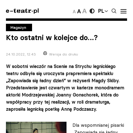
PL
Magazyn
Kto ostatni w kolejce do…?
24.10.2022, 12:43
Wersja do druku
W sobotni wieczór na Scenie na Strychu legnickiego
teatru odbyła się uroczysta prapremiera spektaklu
„Zapowiada się ładny dzień” w reżyserii Magdy Skiby.
Przedstawienie jest czwartym w karierze monodramem
aktorki Modrzejewskiej Joanny Gonschorek, która do
współpracy przy tej realizacji, w roli dramaturga,
zaprosiła legnicką poetkę Annę Podczaszy.
Dla wspomnianej pisarki
„Zapowiada się ładny