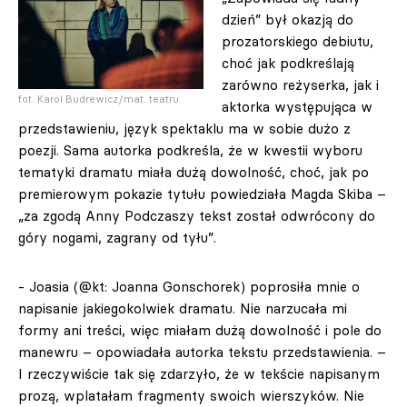
dzień” był okazją do
prozatorskiego debiutu,
choć jak podkreślają
zarówno reżyserka, jak i
fot. Karol Budrewicz/mat. teatru
aktorka występująca w
przedstawieniu, język spektaklu ma w sobie dużo z
poezji. Sama autorka podkreśla, że w kwestii wyboru
tematyki dramatu miała dużą dowolność, choć, jak po
premierowym pokazie tytułu powiedziała Magda Skiba –
„za zgodą Anny Podczaszy tekst został odwrócony do
góry nogami, zagrany od tyłu”.
- Joasia (@kt: Joanna Gonschorek) poprosiła mnie o
napisanie jakiegokolwiek dramatu. Nie narzucała mi
formy ani treści, więc miałam dużą dowolność i pole do
manewru – opowiadała autorka tekstu przedstawienia. –
I rzeczywiście tak się zdarzyło, że w tekście napisanym
prozą, wplatałam fragmenty swoich wierszyków. Nie