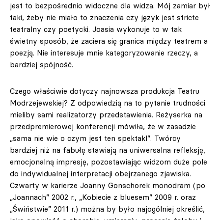
jest to bezpośrednio widoczne dla widza. Mój zamiar był
taki, żeby nie miało to znaczenia czy język jest stricte
teatralny czy poetycki. Joasia wykonuje to w tak
świetny sposób, że zaciera się granica między teatrem a
poezją. Nie interesuje mnie kategoryzowanie rzeczy, a
bardziej spójność.
Czego właściwie dotyczy najnowsza produkcja Teatru
Modrzejewskiej? Z odpowiedzią na to pytanie trudności
mieliby sami realizatorzy przedstawienia. Reżyserka na
przedpremierowej konferencji mówiła, że w zasadzie
„sama nie wie o czym jest ten spektakl”. Twórcy
bardziej niż na fabułę stawiają na uniwersalna refleksję,
emocjonalną impresję, pozostawiając widzom duże pole
do indywidualnej interpretacji obejrzanego zjawiska.
Czwarty w karierze Joanny Gonschorek monodram (po
„Joannach” 2002 r., „Kobiecie z bluesem” 2009 r. oraz
„Świństwie” 2011 r.) można by było najogólniej określić,