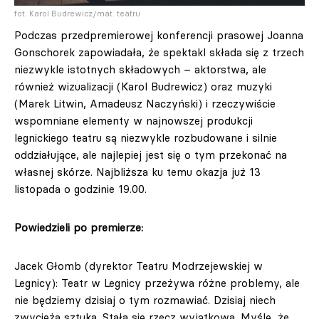
fot. Karol Budrewicz/mat. teatru
Podczas przedpremierowej konferencji prasowej Joanna
Gonschorek zapowiadała, że spektakl składa się z trzech
niezwykle istotnych składowych – aktorstwa, ale
również wizualizacji (Karol Budrewicz) oraz muzyki
(Marek Litwin, Amadeusz Naczyński) i rzeczywiście
wspomniane elementy w najnowszej produkcji
legnickiego teatru są niezwykle rozbudowane i silnie
oddziałujące, ale najlepiej jest się o tym przekonać na
własnej skórze. Najbliższa ku temu okazja już 13
listopada o godzinie 19.00.
Powiedzieli po premierze:
Jacek Głomb (dyrektor Teatru Modrzejewskiej w
Legnicy): Teatr w Legnicy przeżywa różne problemy, ale
nie będziemy dzisiaj o tym rozmawiać. Dzisiaj niech
zwycięża sztuka. Stała się rzecz wyjątkowa. Myślę, że