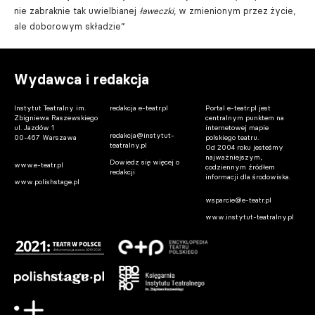
nie zabraknie tak uwielbianej
ławeczki
, w zmienionym przez życie,
ale doborowym składzie”
Wydawca i redakcja
Instytut Teatralny im.
redakcja e-teatr.pl
Portal e-teatr.pl jest
Zbigniewa Raszewskiego
centralnym punktem na
ul. Jazdów 1
internetowej mapie
redakcja@instytut-
00-467 Warszawa
polskiego teatru.
teatralny.pl
Od 2004 roku jesteśmy
najważniejszym,
Dowiedz się więcej o
www.e-teatr.pl
codziennym źródłem
redakcji
informacji dla środowiska.
www.polishstage.pl
wsparcie@e-teatr.pl
www.instytut-teatralny.pl