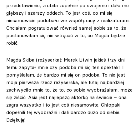
przedstawieniu, zrobiła zupełnie po swojemu i dała mu
głębszy i szerszy oddech. To jest coś, co mi się
niesamowicie podobało we współpracy z realizatorami.
Chciałam pogratulować również samej sobie za to, że
postanowiłam się nie wtrącać w to, co Magda będzie
robić.
Magda Skiba (reżyserka): Marek Litwin jakieś trzy dni
temu zapytał mnie czy podoba mi się ten spektakl. I
pomyślałam, że bardzo mi się on podoba. To nie jest
moja pierwsza rzecz reżyserska, ale tutaj najbardziej
zachwyciło mnie to, że to, co sobie wyobrażałam, może
się ziścić. Asia jest najlepszą aktorką na świecie – ona
zagra wszystko i to jest coś niesamowite. Chłopaki
dopełnili tej wyobraźni i dali bardzo dużo od siebie.
Dziękuję!