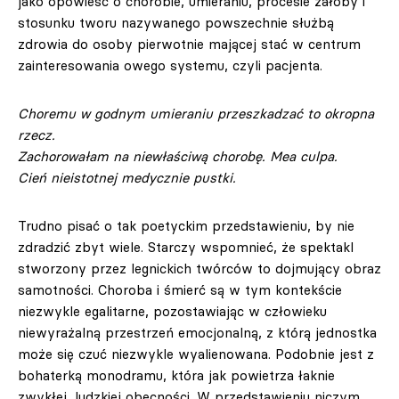
jako opowieść o chorobie, umieraniu, procesie żałoby i
stosunku tworu nazywanego powszechnie służbą
zdrowia do osoby pierwotnie mającej stać w centrum
zainteresowania owego systemu, czyli pacjenta.
Choremu w godnym umieraniu przeszkadzać to okropna
rzecz.
Zachorowałam na niewłaściwą chorobę. Mea culpa.
Cień nieistotnej medycznie pustki.
Trudno pisać o tak poetyckim przedstawieniu, by nie
zdradzić zbyt wiele. Starczy wspomnieć, że spektakl
stworzony przez legnickich twórców to dojmujący obraz
samotności. Choroba i śmierć są w tym kontekście
niezwykle egalitarne, pozostawiając w człowieku
niewyrażalną przestrzeń emocjonalną, z którą jednostka
może się czuć niezwykle wyalienowana. Podobnie jest z
bohaterką monodramu, która jak powietrza łaknie
zwykłej, ludzkiej obecności. W przedstawieniu niczym