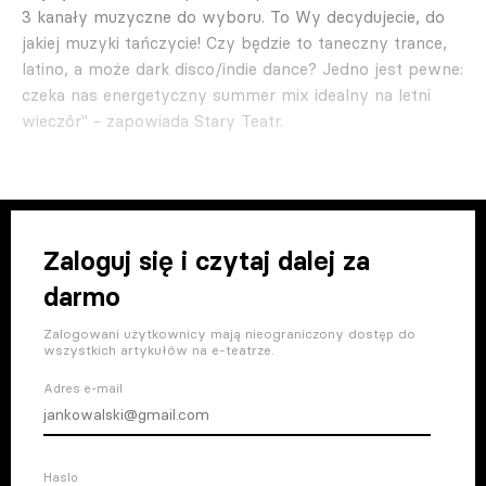
3 kanały muzyczne do wyboru. To Wy decydujecie, do
jakiej muzyki tańczycie! Czy będzie to taneczny trance,
latino, a może dark disco/indie dance? Jedno jest pewne:
czeka nas energetyczny summer mix idealny na letni
wieczór" - zapowiada Stary Teatr.
Zaloguj się i czytaj dalej za
darmo
Zalogowani użytkownicy mają nieograniczony dostęp do
wszystkich artykułów na e-teatrze.
Adres e-mail
Haslo