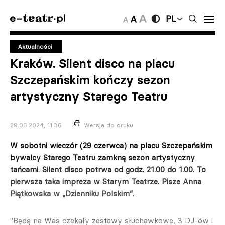
PL
Aktualności
Kraków. Silent disco na placu
Szczepańskim kończy sezon
artystyczny Starego Teatru
29.06.2024, 11:36
Wersja do druku
W sobotni wieczór (29 czerwca) na placu Szczepańskim
bywalcy Starego Teatru zamkną sezon artystyczny
tańcami. Silent disco potrwa od godz. 21.00 do 1.00. To
pierwsza taka impreza w Starym Teatrze. Pisze Anna
Piątkowska w „Dzienniku Polskim”.
"Będą na Was czekały zestawy słuchawkowe, 3 DJ-ów i