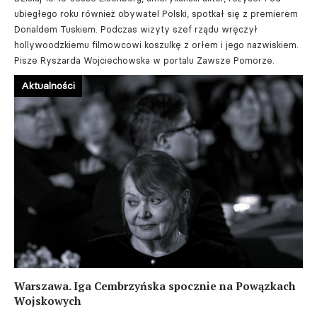
ubiegłego roku również obywatel Polski, spotkał się z premierem
Donaldem Tuskiem. Podczas wizyty szef rządu wręczył
hollywoodzkiemu filmowcowi koszulkę z orłem i jego nazwiskiem.
Pisze Ryszarda Wojciechowska w portalu Zawsze Pomorze.
Aktualności
Warszawa. Iga Cembrzyńska spocznie na Powązkach
Wojskowych