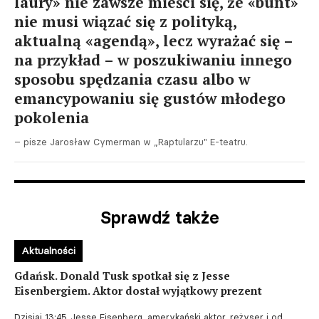
laury» nie zawsze mieści się, że «bunt»
nie musi wiązać się z polityką,
aktualną «agendą», lecz wyrażać się –
na przykład – w poszukiwaniu innego
sposobu spędzania czasu albo w
emancypowaniu się gustów młodego
pokolenia
– pisze Jarosław Cymerman w „Raptularzu" E-teatru.
Sprawdź także
Aktualności
Gdańsk. Donald Tusk spotkał się z Jesse
Eisenbergiem. Aktor dostał wyjątkowy prezent
Dzisiaj 13:45
Jesse Eisenberg, amerykański aktor, reżyser i od