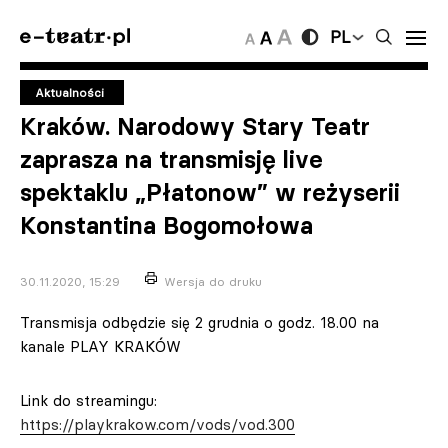
PL
Aktualności
Kraków. Narodowy Stary Teatr
zaprasza na transmisję live
spektaklu „Płatonow” w reżyserii
Konstantina Bogomołowa
30.11.2020, 15:29
Wersja do druku
Transmisja odbędzie się 2 grudnia o godz. 18.00 na
kanale PLAY KRAKÓW
Link do streamingu:
https://playkrakow.com/vods/vod.300