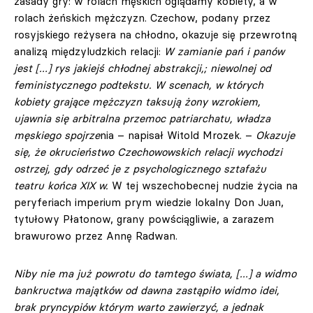
zasady gry: w rolach męskich oglądamy kobiety, a w
rolach żeńskich mężczyzn. Czechow, podany przez
rosyjskiego reżysera na chłodno, okazuje się przewrotną
analizą międzyludzkich relacji:
W zamianie pań i panów
jest […] rys jakiejś chłodnej abstrakcji,; niewolnej od
feministycznego podtekstu. W scenach, w których
kobiety grające mężczyzn taksują żony wzrokiem,
ujawnia się arbitralna przemoc patriarchatu, władza
męskiego spojrze
nia – napisał Witold Mrozek. –
Okazuje
się, że okrucieństwo Czechowowskich relacji wychodzi
ostrzej, gdy odrzeć je z psychologicznego sztafażu
teatru końca XIX w.
W tej wszechobecnej nudzie życia na
peryferiach imperium prym wiedzie lokalny Don Juan,
tytułowy Płatonow, grany powściągliwie, a zarazem
brawurowo przez Annę Radwan.
Niby nie ma już powrotu do tamtego świata, […] a widmo
bankructwa majątków od dawna zastąpiło widmo idei,
brak pryncypiów którym warto zawierzyć, a jednak