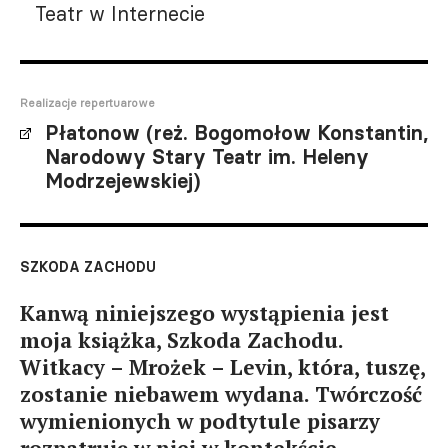
Teatr w Internecie
Realizacje repertuarowe
Płatonow (reż. Bogomołow Konstantin,
Narodowy Stary Teatr im. Heleny
Modrzejewskiej)
SZKODA ZACHODU
Kanwą niniejszego wystąpienia jest
moja książka, Szkoda Zachodu.
Witkacy – Mrożek – Levin, która, tuszę,
zostanie niebawem wydana. Twórczość
wymienionych w podtytule pisarzy
rozpatruję w niej w kontekście