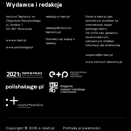
Wydawca i redakcja
Instytut Teatralny im.
redakcja e-teatr.pl
Portal e-teatr.pl jest
Zbigniewa Raszewskiego
centralnym punktem na
ul. Jazdów 1
internetowej mapie
redakcja@instytut-
00-467 Warszawa
polskiego teatru.
teatralny.pl
Od 2004 roku jesteśmy
najważniejszym,
Dowiedz się więcej o
www.e-teatr.pl
codziennym źródłem
redakcji
informacji dla środowiska.
www.polishstage.pl
wsparcie@e-teatr.pl
www.instytut-teatralny.pl
Copyright © 2026 e-teatr.pl
Polityka prywatności