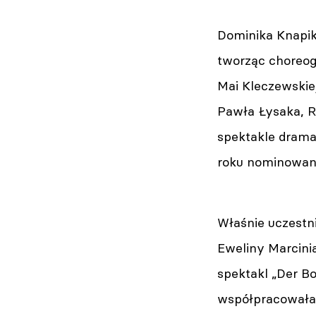
Dominika Knapik
tworząc choreogr
Mai Kleczewskie
Pawła Łysaka, R
spektakle drama
roku nominowana 
Właśnie uczestn
Eweliny Marcinia
spektakl „Der B
współpracowała 