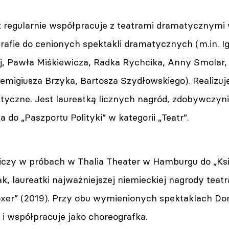
 regularnie współpracuje z teatrami dramatycznymi w
afie do cenionych spektakli dramatycznych (m.in. Ig
j, Pawła Miśkiewicza, Radka Rychcika, Anny Smolar
emigiusza Brzyka, Bartosza Szydłowskiego). Realizuj
tyczne. Jest laureatką licznych nagród, zdobywczyni
do „Paszportu Polityki” w kategorii „Teatr”.
iczy w próbach w Thalia Theater w Hamburgu do „Ks
k, laureatki najważniejszej niemieckiej nagrody teatr
oxer” (2019). Przy obu wymienionych spektaklach Do
i współpracuje jako choreografka.