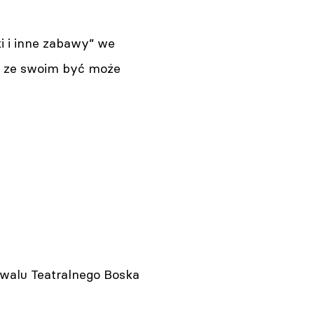
i i inne zabawy” we
j ze swoim być może
walu Teatralnego Boska