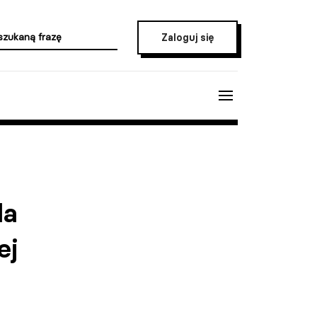
Zaloguj się
la
ej