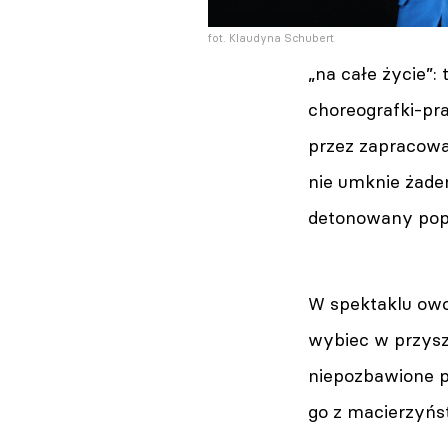
fot. Klaudyna Schubert
„na całe życie”: 
choreografki-p
przez zapracowa
nie umknie żaden
detonowany pop
W spektaklu owo
wybiec w przyszł
niepozbawione p
go z macierzyń