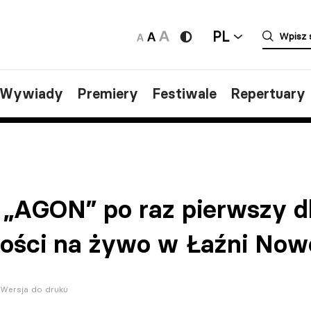
PL
/Wywiady
Premiery
Festiwale
Repertuary
 „AGON” po raz pierwszy d
ności na żywo w Łaźni Now
Wersja do druku