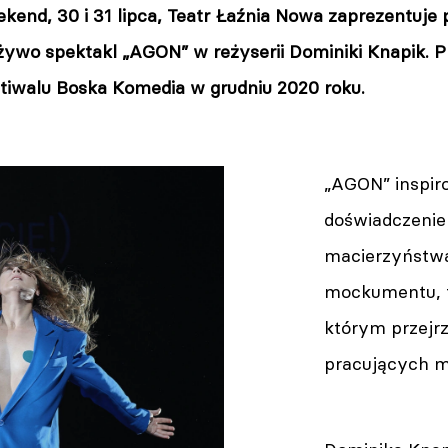
kend, 30 i 31 lipca, Teatr Łaźnia Nowa zaprezentuje 
 żywo spektakl „AGON” w reżyserii Dominiki Knapik. 
stiwalu Boska Komedia w grudniu 2020 roku.
„AGON” inspir
doświadczenie
macierzyństwa
mockumentu, 
którym przejr
pracujących ma