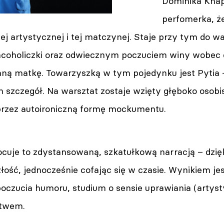
Dominika Knap
perfomerka, ż
tej artystycznej i tej matczynej. Staje przy tym do wa
racoholiczki oraz odwiecznym poczuciem winy wobe
ną matkę. Towarzyszką w tym pojedynku jest Pytia –
 szczegół. Na warsztat zostaje wzięty głęboko osobis
rzez autoironiczną formę mockumentu.
cuje to zdystansowaną, szkatułkową narracją – dzię
ość, jednocześnie cofając się w czasie. Wynikiem jest
oczucia humoru, studium o sensie uprawiania (artyst
stwem.