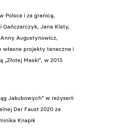
 Polsce i za granicą,
i Gańczarczyk, Jana Klaty,
, Anny Augustynowicz,
e własne projekty taneczne i
ą „Złotej Maski”, w 2015
iąg Jakubowych” w reżyserii
alnej Der Faust 2020 za
minika Knapik