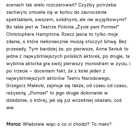
scenach tak wielu rozczarowań? Czyżby potrzeba
zachwytu zmusiła cię w końcu do zauroczenia
spektaklami, owszem, solidnymi, ale nie wyjątkowymi?
Bo takie jest w Teatrze Polonia „Życie pani Pomsel”
Christophera Hamptona. Rzecz jasna to tylko moje
zdanie, o które niekoniecznie muszę stoczyć bitwę. Bez
przesady. Tym bardziej że, po pierwsze, Anna Seniuk to
jedna z najwybitniejszych polskich aktorek, po drugie, ta
wybitna aktorka gra swój pierwszy monodram w życiu, i
po trzecie – doceniam fakt, że z kolei jeden z
najwybitniejszych aktorów Teatru Narodowego,
Grzegorz Małecki, zajmuje się także, od czasu od czasu,
reżyserią. „Pomsel” to jego drugie dokonanie w
dziedzinie, o której, jak się już wcześniej okazało, coś
wie.
Moroz:
Właściwie więc o co ci chodzi? To mało?