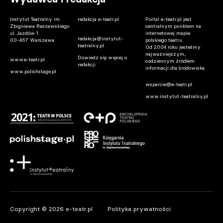
Instytut Teatralny im.
redakcja e-teatr.pl
Portal e-teatr.pl jest
Zbigniewa Raszewskiego
centralnym punktem na
ul. Jazdów 1
internetowej mapie
redakcja@instytut-
00-467 Warszawa
polskiego teatru.
teatralny.pl
Od 2004 roku jesteśmy
najważniejszym,
Dowiedz się więcej o
www.e-teatr.pl
codziennym źródłem
redakcji
informacji dla środowiska.
www.polishstage.pl
wsparcie@e-teatr.pl
www.instytut-teatralny.pl
Copyright © 2026 e-teatr.pl
Polityka prywatności