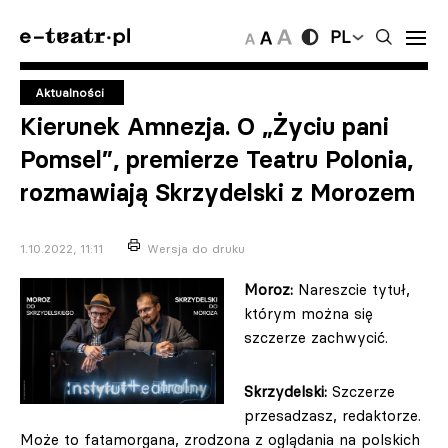
PL
Aktualności
Kierunek Amnezja. O „Życiu pani
Pomsel”, premierze Teatru Polonia,
rozmawiają Skrzydelski z Morozem
1.10.2022, 11:11
Wersja do druku
Moroz:
Nareszcie tytuł,
którym można się
szczerze zachwycić.
Skrzydelski:
Szczerze
przesadzasz, redaktorze.
Może to fatamorgana, zrodzona z oglądania na polskich